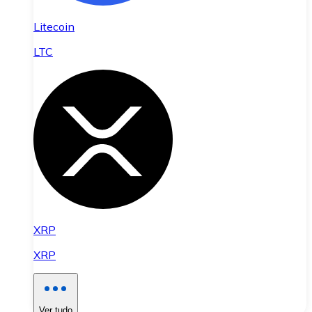
Litecoin
LTC
XRP
XRP
Ver tudo