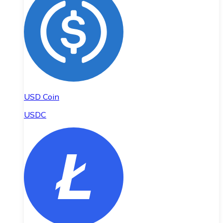
USD Coin
USDC