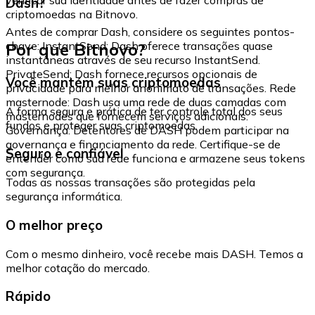
Dash?
criptomoedas na Bitnovo.
Antes de comprar Dash, considere os seguintes pontos-
Por que Bitnovo?
chave: InstantSend: Dash oferece transações quase
instantâneas através de seu recurso InstantSend.
PrivateSend: Dash fornece recursos opcionais de
Você mantém suas criptomoedas
privacidade para melhor anonimato de transações. Rede
masternode: Dash usa uma rede de duas camadas com
A forma segura e prática de ter controle total dos seus
masternodes que fornecem serviços adicionais.
fundos e proteger suas criptomoedas.
Governança: Detentores de DASH podem participar na
governança e financiamento da rede. Certifique-se de
Seguro e confiável
entender como sua rede funciona e armazene seus tokens
com segurança.
Todas as nossas transações são protegidas pela
segurança informática.
O melhor preço
Com o mesmo dinheiro, você recebe mais DASH. Temos a
melhor cotação do mercado.
Rápido