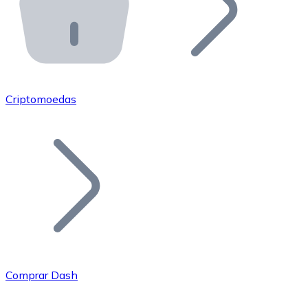
API Bitnovo
Integre nossa API no seu ecossistema.
Tornar-se Revendedor
Junte-se à nossa rede de revendedores e comercialize 
Criptomoedas
Adicionar um Token
Adicione o token do seu projeto ao nosso serviço de c
Comprar Dash