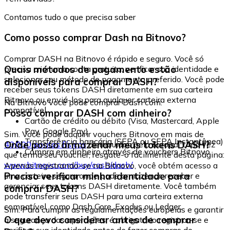
Contamos tudo o que precisa saber
Como posso comprar Dash na Bitnovo?
Comprar DASH na Bitnovo é rápido e seguro. Você só
Quais métodos de pagamento estão
precisa criar uma conta gratuita, verificar sua identidade e
selecionar seu método de pagamento preferido. Você pode
disponíveis para comprar DASH?
receber seus tokens DASH diretamente em sua carteira
Bitnovo ou enviá-los para qualquer carteira externa
Na Bitnovo você pode comprar Dash com:
compatível.
Posso comprar DASH com dinheiro?
Cartão de crédito ou débito (Visa, Mastercard, Apple
Pay, Google Pay)
Sim. Você pode adquirir vouchers Bitnovo em mais de
Transferência bancária (SEPA ou SEPA Instantânea)
Onde posso armazenar meus tokens DASH?
40.000 pontos físicos
distribuídos pela Europa. Uma vez
Compra em dinheiro através de vouchers Bitnovo
que tenha seu voucher, resgate-o facilmente desta página:
www.bitnovo.com/buy/cash/dash/
Apenas registrando-se na Bitnovo, você obtém acesso a
Preciso verificar minha identidade para
uma carteira segura onde pode armazenar, receber e
gerenciar seus tokens DASH diretamente. Você também
comprar DASH?
pode transferir seus DASH para uma carteira externa
compatível, como Dash Core, Exodus ou Ledger.
Sim. Para cumprir as regulamentações europeias e garantir
O que devo considerar antes de comprar
a segurança das operações, é obrigatório registrar-se e
verificar sua identidade antes de fazer compras de