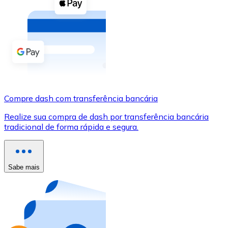
Compre criptomoedas com dinheiro e outros métodos d
Comprar com dinheiro
Transferência SEPA
Adicione fundos à sua conta Bitnovo ou faça compras d
Comprar com transferência bancária
Compre dash com transferência bancária
Cartão de crédito / débito
Realize sua compra de dash por transferência bancária
Use cartões Visa e Mastercard para comprar criptomoed
tradicional de forma rápida e segura.
Comprar com cartão
Loja - Cartões-presente
Sabe mais
Novo
Compre cartões-presente das suas marcas favoritas c
Ir para a loja de cartões-presente