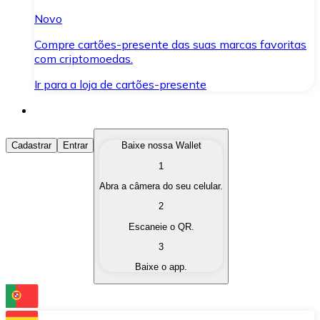
Novo
Compre cartões-presente das suas marcas favoritas
com criptomoedas.
Ir para a loja de cartões-presente
Comprar Criptomoedas
Cadastrar
Entrar
Baixe nossa Wallet
1
Compre as criptomoedas de seu interesse de forma ráp
Abra a câmera do seu celular.
Vender Criptomoedas
2
Converta suas criptomoedas em moeda fiduciária quand
Escaneie o QR.
3
Trocar (Swap)
Baixe o app.
Troque uma criptomoeda por outra instantaneamente,
Carteira Bitnovo