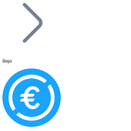
Bitcoin
BTC
Beja
Ethereum
ETH