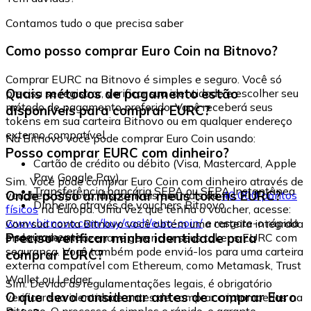
Contamos tudo o que precisa saber
Como posso comprar Euro Coin na Bitnovo?
Comprar EURC na Bitnovo é simples e seguro. Você só
Quais métodos de pagamento estão
precisa se registrar, verificar sua identidade e escolher seu
método de pagamento preferido. Você receberá seus
disponíveis para comprar EURC?
tokens em sua carteira Bitnovo ou em qualquer endereço
externo compatível.
Na Bitnovo você pode comprar Euro Coin usando:
Posso comprar EURC com dinheiro?
Cartão de crédito ou débito (Visa, Mastercard, Apple
Pay, Google Pay)
Sim. Você pode comprar Euro Coin com dinheiro através de
Transferência bancária SEPA ou SEPA Instantânea
Onde posso armazenar meus tokens EURC?
vouchers Bitnovo, disponíveis em mais de
40.000 pontos
Dinheiro através de vouchers Bitnovo
físicos
na Europa. Uma vez que tenha o voucher, acesse:
www.bitnovo.com/buy/cash/euro-coin/
e resgate-o rápida
Com sua conta Bitnovo você obtém uma carteira integrada
e seguramente.
Preciso verificar minha identidade para
onde pode armazenar e gerenciar seus tokens EURC com
segurança. Você também pode enviá-los para uma carteira
comprar EURC?
externa compatível com Ethereum, como Metamask, Trust
Wallet ou Ledger.
Sim. Devido às regulamentações legais, é obrigatório
O que devo considerar antes de comprar Euro
verificar sua identidade antes de comprar criptomoedas na
Bitnovo. O processo é simples e rápido, e garante