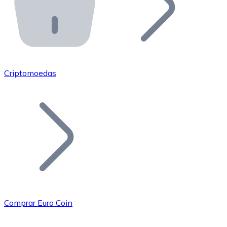
API Bitnovo
Integre nossa API no seu ecossistema.
Tornar-se Revendedor
Junte-se à nossa rede de revendedores e comercialize 
Criptomoedas
Adicionar um Token
Adicione o token do seu projeto ao nosso serviço de c
Comprar Euro Coin