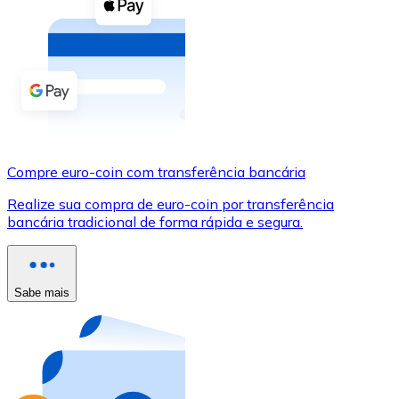
Compre criptomoedas com dinheiro e outros métodos d
Comprar com dinheiro
Transferência SEPA
Adicione fundos à sua conta Bitnovo ou faça compras d
Comprar com transferência bancária
Compre euro-coin com transferência bancária
Cartão de crédito / débito
Realize sua compra de euro-coin por transferência
Use cartões Visa e Mastercard para comprar criptomoed
bancária tradicional de forma rápida e segura.
Comprar com cartão
Loja - Cartões-presente
Sabe mais
Novo
Compre cartões-presente das suas marcas favoritas c
Ir para a loja de cartões-presente