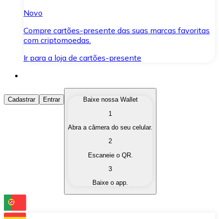
Novo
Compre cartões-presente das suas marcas favoritas
com criptomoedas.
Ir para a loja de cartões-presente
Comprar Criptomoedas
Cadastrar
Entrar
Baixe nossa Wallet
1
Compre as criptomoedas de seu interesse de forma ráp
Abra a câmera do seu celular.
Vender Criptomoedas
2
Converta suas criptomoedas em moeda fiduciária quand
Escaneie o QR.
3
Trocar (Swap)
Baixe o app.
Troque uma criptomoeda por outra instantaneamente,
Carteira Bitnovo