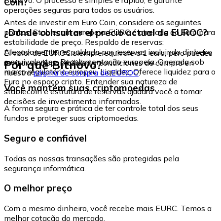
Coin?
operações seguras para todos os usuários.
Antes de investir em Euro Coin, considere os seguintes
¿Dónde consultar el precio actual de EUROC?
pontos: Stablecoin europeia: EURC é atrelada ao Euro para
estabilidade de preço. Respaldo de reservas:
Alegadamente respaldada por reservas incluindo dinheiro
El valor de EUROC siempre equivale a 1 euro, pero puedes
e equivalentes. Regulamentação europeia: Operada sob
Por que Bitnovo?
revisar su disponibilidad y condiciones de compra en
marco regulatório europeu. Liquidez: Oferece liquidez para o
nuestra
página de compra de EUROC
.
Euro no espaço cripto. Entender sua natureza de
Você mantém suas criptomoedas
stablecoin e estrutura de reservas ajudará você a tomar
decisões de investimento informadas.
A forma segura e prática de ter controle total dos seus
fundos e proteger suas criptomoedas.
Seguro e confiável
Todas as nossas transações são protegidas pela
segurança informática.
O melhor preço
Com o mesmo dinheiro, você recebe mais EURC. Temos a
melhor cotação do mercado.