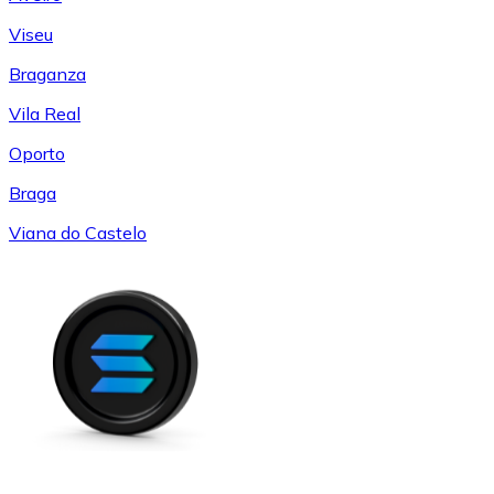
Viseu
Braganza
Vila Real
Oporto
Braga
Viana do Castelo