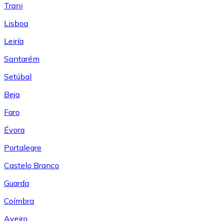
Trani
Lisboa
Leiría
Santarém
Setúbal
Beja
Faro
Évora
Portalegre
Castelo Branco
Guarda
Coímbra
Aveiro