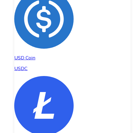
USD Coin
USDC