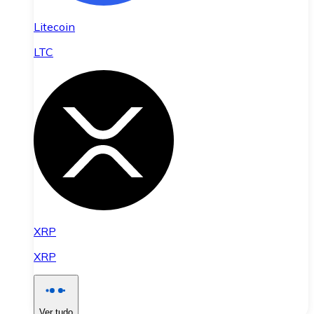
Litecoin
LTC
XRP
XRP
Ver tudo