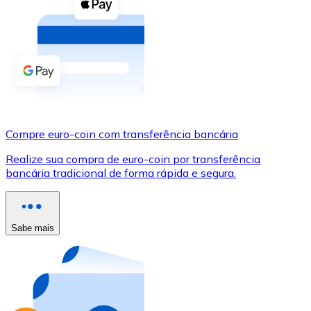
Compre criptomoedas com dinheiro e outros métodos d
Comprar com dinheiro
Transferência SEPA
Adicione fundos à sua conta Bitnovo ou faça compras d
Comprar com transferência bancária
Compre euro-coin com transferência bancária
Cartão de crédito / débito
Realize sua compra de euro-coin por transferência
Use cartões Visa e Mastercard para comprar criptomoed
bancária tradicional de forma rápida e segura.
Comprar com cartão
Loja - Cartões-presente
Sabe mais
Novo
Compre cartões-presente das suas marcas favoritas c
Ir para a loja de cartões-presente