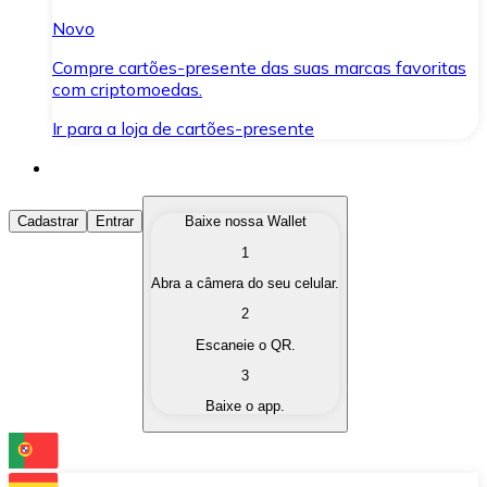
Novo
Compre cartões-presente das suas marcas favoritas
com criptomoedas.
Ir para a loja de cartões-presente
Comprar Criptomoedas
Cadastrar
Entrar
Baixe nossa Wallet
1
Compre as criptomoedas de seu interesse de forma ráp
Abra a câmera do seu celular.
Vender Criptomoedas
2
Converta suas criptomoedas em moeda fiduciária quand
Escaneie o QR.
3
Trocar (Swap)
Baixe o app.
Troque uma criptomoeda por outra instantaneamente,
Carteira Bitnovo