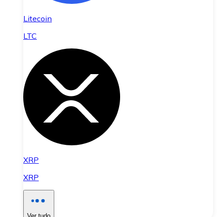
Litecoin
LTC
XRP
XRP
Ver tudo