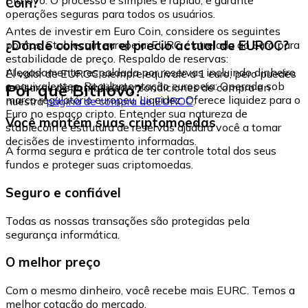
Coin?
operações seguras para todos os usuários.
Antes de investir em Euro Coin, considere os seguintes
¿Dónde consultar el precio actual de EUROC?
pontos: Stablecoin europeia: EURC é atrelada ao Euro para
estabilidade de preço. Respaldo de reservas:
Alegadamente respaldada por reservas incluindo dinheiro
El valor de EUROC siempre equivale a 1 euro, pero puedes
e equivalentes. Regulamentação europeia: Operada sob
Por que Bitnovo?
revisar su disponibilidad y condiciones de compra en
marco regulatório europeu. Liquidez: Oferece liquidez para o
nuestra
página de compra de EUROC
.
Euro no espaço cripto. Entender sua natureza de
Você mantém suas criptomoedas
stablecoin e estrutura de reservas ajudará você a tomar
decisões de investimento informadas.
A forma segura e prática de ter controle total dos seus
fundos e proteger suas criptomoedas.
Seguro e confiável
Todas as nossas transações são protegidas pela
segurança informática.
O melhor preço
Com o mesmo dinheiro, você recebe mais EURC. Temos a
melhor cotação do mercado.