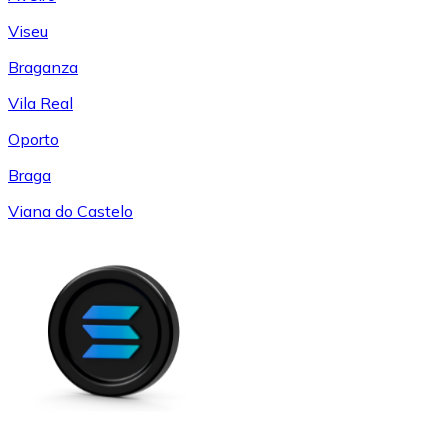
Viseu
Braganza
Vila Real
Oporto
Braga
Viana do Castelo