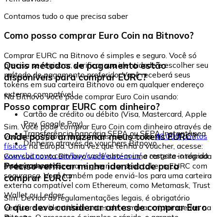
Contamos tudo o que precisa saber
Como posso comprar Euro Coin na Bitnovo?
Comprar EURC na Bitnovo é simples e seguro. Você só
Quais métodos de pagamento estão
precisa se registrar, verificar sua identidade e escolher seu
método de pagamento preferido. Você receberá seus
disponíveis para comprar EURC?
tokens em sua carteira Bitnovo ou em qualquer endereço
externo compatível.
Na Bitnovo você pode comprar Euro Coin usando:
Posso comprar EURC com dinheiro?
Cartão de crédito ou débito (Visa, Mastercard, Apple
Pay, Google Pay)
Sim. Você pode comprar Euro Coin com dinheiro através de
Transferência bancária SEPA ou SEPA Instantânea
Onde posso armazenar meus tokens EURC?
vouchers Bitnovo, disponíveis em mais de
40.000 pontos
Dinheiro através de vouchers Bitnovo
físicos
na Europa. Uma vez que tenha o voucher, acesse:
www.bitnovo.com/buy/cash/euro-coin/
e resgate-o rápida
Com sua conta Bitnovo você obtém uma carteira integrada
e seguramente.
Preciso verificar minha identidade para
onde pode armazenar e gerenciar seus tokens EURC com
segurança. Você também pode enviá-los para uma carteira
comprar EURC?
externa compatível com Ethereum, como Metamask, Trust
Wallet ou Ledger.
Sim. Devido às regulamentações legais, é obrigatório
O que devo considerar antes de comprar Euro
verificar sua identidade antes de comprar criptomoedas na
Bitnovo. O processo é simples e rápido, e garante