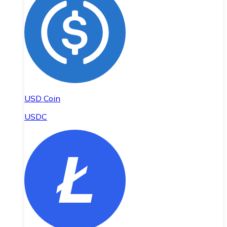
USD Coin
USDC