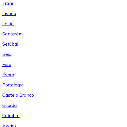
Trani
Lisboa
Leiría
Santarém
Setúbal
Beja
Faro
Évora
Portalegre
Castelo Branco
Guarda
Coímbra
Aveiro