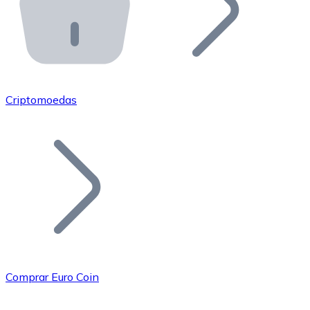
API Bitnovo
Integre nossa API no seu ecossistema.
Tornar-se Revendedor
Junte-se à nossa rede de revendedores e comercialize 
Criptomoedas
Adicionar um Token
Adicione o token do seu projeto ao nosso serviço de c
Comprar Euro Coin