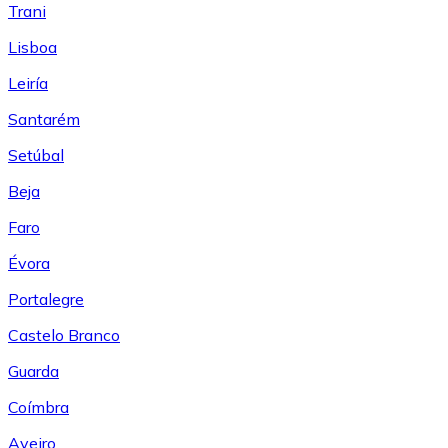
Trani
Lisboa
Leiría
Santarém
Setúbal
Beja
Faro
Évora
Portalegre
Castelo Branco
Guarda
Coímbra
Aveiro