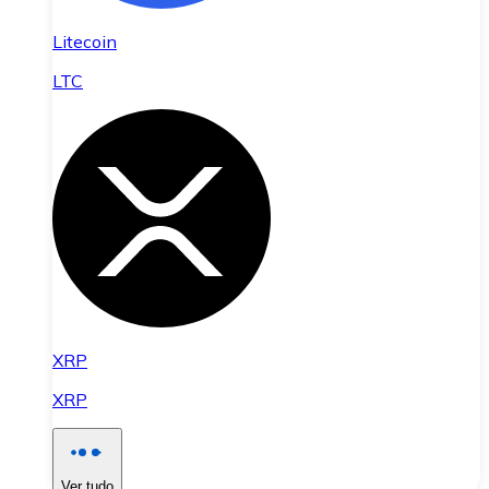
Litecoin
LTC
XRP
XRP
Ver tudo