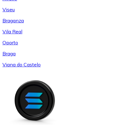
Viseu
Braganza
Vila Real
Oporto
Braga
Viana do Castelo