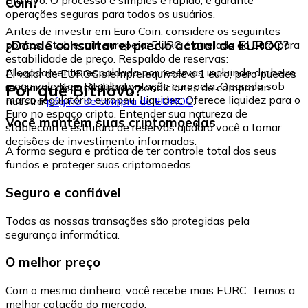
Coin?
operações seguras para todos os usuários.
Antes de investir em Euro Coin, considere os seguintes
¿Dónde consultar el precio actual de EUROC?
pontos: Stablecoin europeia: EURC é atrelada ao Euro para
estabilidade de preço. Respaldo de reservas:
Alegadamente respaldada por reservas incluindo dinheiro
El valor de EUROC siempre equivale a 1 euro, pero puedes
e equivalentes. Regulamentação europeia: Operada sob
Por que Bitnovo?
revisar su disponibilidad y condiciones de compra en
marco regulatório europeu. Liquidez: Oferece liquidez para o
nuestra
página de compra de EUROC
.
Euro no espaço cripto. Entender sua natureza de
Você mantém suas criptomoedas
stablecoin e estrutura de reservas ajudará você a tomar
decisões de investimento informadas.
A forma segura e prática de ter controle total dos seus
fundos e proteger suas criptomoedas.
Seguro e confiável
Todas as nossas transações são protegidas pela
segurança informática.
O melhor preço
Com o mesmo dinheiro, você recebe mais EURC. Temos a
melhor cotação do mercado.