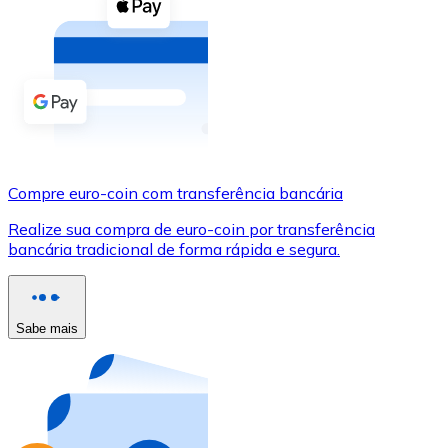
Compre criptomoedas com dinheiro e outros métodos d
Comprar com dinheiro
Transferência SEPA
Adicione fundos à sua conta Bitnovo ou faça compras d
Comprar com transferência bancária
Compre euro-coin com transferência bancária
Cartão de crédito / débito
Realize sua compra de euro-coin por transferência
Use cartões Visa e Mastercard para comprar criptomoed
bancária tradicional de forma rápida e segura.
Comprar com cartão
Loja - Cartões-presente
Sabe mais
Novo
Compre cartões-presente das suas marcas favoritas c
Ir para a loja de cartões-presente