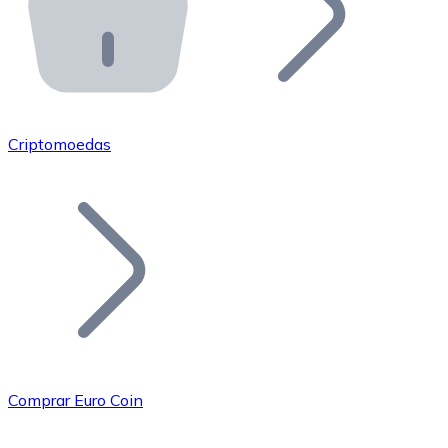
API Bitnovo
Integre nossa API no seu ecossistema.
Tornar-se Revendedor
Junte-se à nossa rede de revendedores e comercialize 
Criptomoedas
Adicionar um Token
Adicione o token do seu projeto ao nosso serviço de c
Comprar Euro Coin