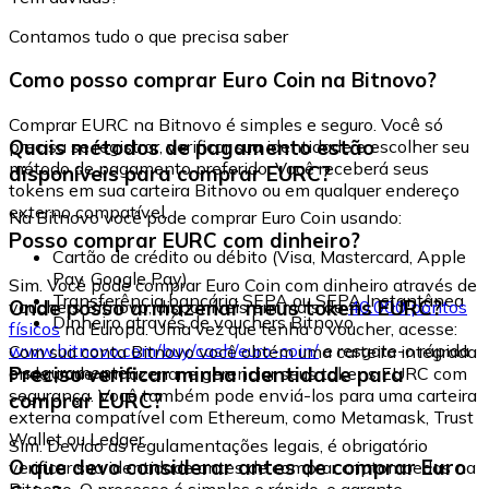
Contamos tudo o que precisa saber
Como posso comprar Euro Coin na Bitnovo?
Comprar EURC na Bitnovo é simples e seguro. Você só
Quais métodos de pagamento estão
precisa se registrar, verificar sua identidade e escolher seu
método de pagamento preferido. Você receberá seus
disponíveis para comprar EURC?
tokens em sua carteira Bitnovo ou em qualquer endereço
externo compatível.
Na Bitnovo você pode comprar Euro Coin usando:
Posso comprar EURC com dinheiro?
Cartão de crédito ou débito (Visa, Mastercard, Apple
Pay, Google Pay)
Sim. Você pode comprar Euro Coin com dinheiro através de
Transferência bancária SEPA ou SEPA Instantânea
Onde posso armazenar meus tokens EURC?
vouchers Bitnovo, disponíveis em mais de
40.000 pontos
Dinheiro através de vouchers Bitnovo
físicos
na Europa. Uma vez que tenha o voucher, acesse:
www.bitnovo.com/buy/cash/euro-coin/
e resgate-o rápida
Com sua conta Bitnovo você obtém uma carteira integrada
e seguramente.
Preciso verificar minha identidade para
onde pode armazenar e gerenciar seus tokens EURC com
segurança. Você também pode enviá-los para uma carteira
comprar EURC?
externa compatível com Ethereum, como Metamask, Trust
Wallet ou Ledger.
Sim. Devido às regulamentações legais, é obrigatório
O que devo considerar antes de comprar Euro
verificar sua identidade antes de comprar criptomoedas na
Bitnovo. O processo é simples e rápido, e garante