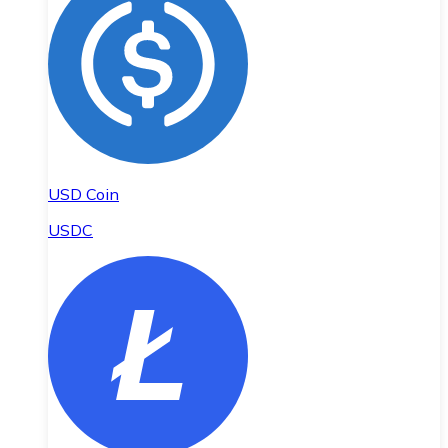
USD Coin
USDC