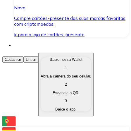
Novo
Compre cartões-presente das suas marcas favoritas
com criptomoedas.
Ir para a loja de cartões-presente
Comprar Criptomoedas
Cadastrar
Entrar
Baixe nossa Wallet
1
Compre as criptomoedas de seu interesse de forma ráp
Abra a câmera do seu celular.
Vender Criptomoedas
2
Converta suas criptomoedas em moeda fiduciária quand
Escaneie o QR.
3
Trocar (Swap)
Baixe o app.
Troque uma criptomoeda por outra instantaneamente,
Carteira Bitnovo