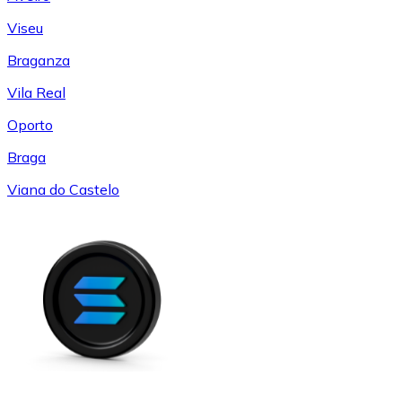
Viseu
Braganza
Vila Real
Oporto
Braga
Viana do Castelo