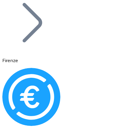
Bitcoin
BTC
Firenze
Ethereum
ETH