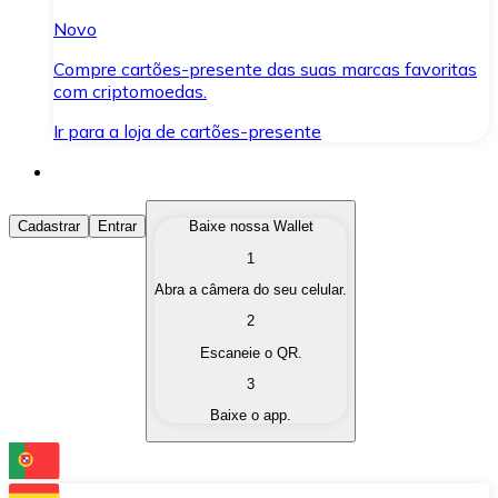
Novo
Compre cartões-presente das suas marcas favoritas
com criptomoedas.
Ir para a loja de cartões-presente
Comprar Criptomoedas
Cadastrar
Entrar
Baixe nossa Wallet
1
Compre as criptomoedas de seu interesse de forma ráp
Abra a câmera do seu celular.
Vender Criptomoedas
2
Converta suas criptomoedas em moeda fiduciária quand
Escaneie o QR.
3
Trocar (Swap)
Baixe o app.
Troque uma criptomoeda por outra instantaneamente,
Carteira Bitnovo