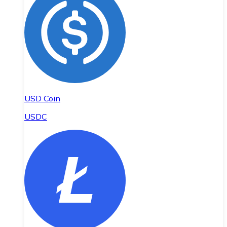
USD Coin
USDC