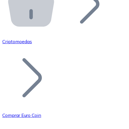
API Bitnovo
Integre nossa API no seu ecossistema.
Tornar-se Revendedor
Junte-se à nossa rede de revendedores e comercialize 
Criptomoedas
Adicionar um Token
Adicione o token do seu projeto ao nosso serviço de c
Comprar Euro Coin