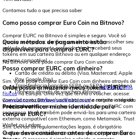
Contamos tudo o que precisa saber
Como posso comprar Euro Coin na Bitnovo?
Comprar EURC na Bitnovo é simples e seguro. Você só
Quais métodos de pagamento estão
precisa se registrar, verificar sua identidade e escolher seu
método de pagamento preferido. Você receberá seus
disponíveis para comprar EURC?
tokens em sua carteira Bitnovo ou em qualquer endereço
externo compatível.
Na Bitnovo você pode comprar Euro Coin usando:
Posso comprar EURC com dinheiro?
Cartão de crédito ou débito (Visa, Mastercard, Apple
Pay, Google Pay)
Sim. Você pode comprar Euro Coin com dinheiro através de
Transferência bancária SEPA ou SEPA Instantânea
Onde posso armazenar meus tokens EURC?
vouchers Bitnovo, disponíveis em mais de
40.000 pontos
Dinheiro através de vouchers Bitnovo
físicos
na Europa. Uma vez que tenha o voucher, acesse:
www.bitnovo.com/buy/cash/euro-coin/
e resgate-o rápida
Com sua conta Bitnovo você obtém uma carteira integrada
e seguramente.
Preciso verificar minha identidade para
onde pode armazenar e gerenciar seus tokens EURC com
segurança. Você também pode enviá-los para uma carteira
comprar EURC?
externa compatível com Ethereum, como Metamask, Trust
Wallet ou Ledger.
Sim. Devido às regulamentações legais, é obrigatório
O que devo considerar antes de comprar Euro
verificar sua identidade antes de comprar criptomoedas na
Bitnovo. O processo é simples e rápido, e garante