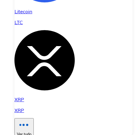
Litecoin
LTC
XRP
XRP
Ver tudo