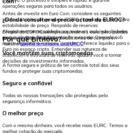
Coin?
operações seguras para todos os usuários.
Antes de investir em Euro Coin, considere os seguintes
¿Dónde consultar el precio actual de EUROC?
pontos: Stablecoin europeia: EURC é atrelada ao Euro para
estabilidade de preço. Respaldo de reservas:
Alegadamente respaldada por reservas incluindo dinheiro
El valor de EUROC siempre equivale a 1 euro, pero puedes
e equivalentes. Regulamentação europeia: Operada sob
Por que Bitnovo?
revisar su disponibilidad y condiciones de compra en
marco regulatório europeu. Liquidez: Oferece liquidez para o
nuestra
página de compra de EUROC
.
Euro no espaço cripto. Entender sua natureza de
Você mantém suas criptomoedas
stablecoin e estrutura de reservas ajudará você a tomar
decisões de investimento informadas.
A forma segura e prática de ter controle total dos seus
fundos e proteger suas criptomoedas.
Seguro e confiável
Todas as nossas transações são protegidas pela
segurança informática.
O melhor preço
Com o mesmo dinheiro, você recebe mais EURC. Temos a
melhor cotação do mercado.