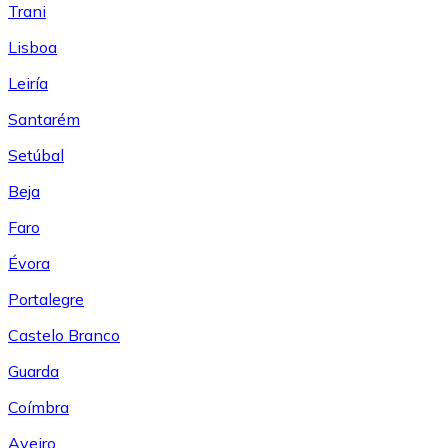
Trani
Lisboa
Leiría
Santarém
Setúbal
Beja
Faro
Évora
Portalegre
Castelo Branco
Guarda
Coímbra
Aveiro