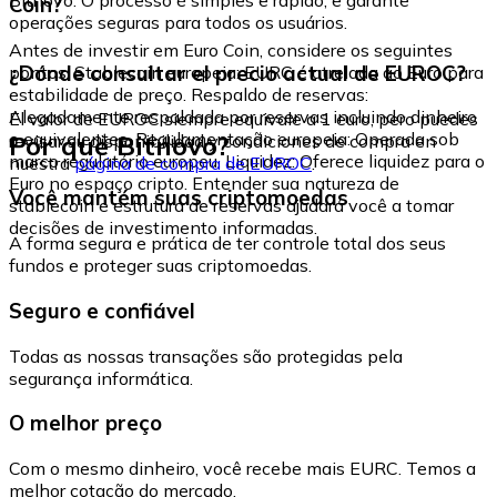
Coin?
operações seguras para todos os usuários.
Antes de investir em Euro Coin, considere os seguintes
¿Dónde consultar el precio actual de EUROC?
pontos: Stablecoin europeia: EURC é atrelada ao Euro para
estabilidade de preço. Respaldo de reservas:
Alegadamente respaldada por reservas incluindo dinheiro
El valor de EUROC siempre equivale a 1 euro, pero puedes
e equivalentes. Regulamentação europeia: Operada sob
Por que Bitnovo?
revisar su disponibilidad y condiciones de compra en
marco regulatório europeu. Liquidez: Oferece liquidez para o
nuestra
página de compra de EUROC
.
Euro no espaço cripto. Entender sua natureza de
Você mantém suas criptomoedas
stablecoin e estrutura de reservas ajudará você a tomar
decisões de investimento informadas.
A forma segura e prática de ter controle total dos seus
fundos e proteger suas criptomoedas.
Seguro e confiável
Todas as nossas transações são protegidas pela
segurança informática.
O melhor preço
Com o mesmo dinheiro, você recebe mais EURC. Temos a
melhor cotação do mercado.