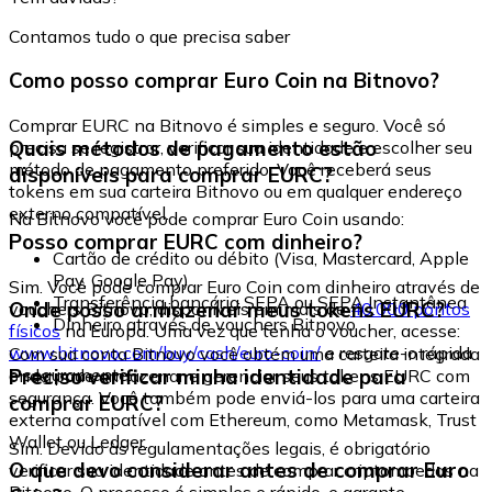
Contamos tudo o que precisa saber
Como posso comprar Euro Coin na Bitnovo?
Comprar EURC na Bitnovo é simples e seguro. Você só
Quais métodos de pagamento estão
precisa se registrar, verificar sua identidade e escolher seu
método de pagamento preferido. Você receberá seus
disponíveis para comprar EURC?
tokens em sua carteira Bitnovo ou em qualquer endereço
externo compatível.
Na Bitnovo você pode comprar Euro Coin usando:
Posso comprar EURC com dinheiro?
Cartão de crédito ou débito (Visa, Mastercard, Apple
Pay, Google Pay)
Sim. Você pode comprar Euro Coin com dinheiro através de
Transferência bancária SEPA ou SEPA Instantânea
Onde posso armazenar meus tokens EURC?
vouchers Bitnovo, disponíveis em mais de
40.000 pontos
Dinheiro através de vouchers Bitnovo
físicos
na Europa. Uma vez que tenha o voucher, acesse:
www.bitnovo.com/buy/cash/euro-coin/
e resgate-o rápida
Com sua conta Bitnovo você obtém uma carteira integrada
e seguramente.
Preciso verificar minha identidade para
onde pode armazenar e gerenciar seus tokens EURC com
segurança. Você também pode enviá-los para uma carteira
comprar EURC?
externa compatível com Ethereum, como Metamask, Trust
Wallet ou Ledger.
Sim. Devido às regulamentações legais, é obrigatório
O que devo considerar antes de comprar Euro
verificar sua identidade antes de comprar criptomoedas na
Bitnovo. O processo é simples e rápido, e garante