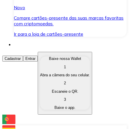
Novo
Compre cartões-presente das suas marcas favoritas
com criptomoedas.
Ir para a loja de cartões-presente
Comprar Criptomoedas
Cadastrar
Entrar
Baixe nossa Wallet
1
Compre as criptomoedas de seu interesse de forma ráp
Abra a câmera do seu celular.
Vender Criptomoedas
2
Converta suas criptomoedas em moeda fiduciária quand
Escaneie o QR.
3
Trocar (Swap)
Baixe o app.
Troque uma criptomoeda por outra instantaneamente,
Carteira Bitnovo