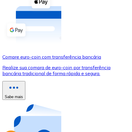
Compre criptomoedas com dinheiro e outros métodos d
Comprar com dinheiro
Transferência SEPA
Adicione fundos à sua conta Bitnovo ou faça compras d
Comprar com transferência bancária
Compre euro-coin com transferência bancária
Cartão de crédito / débito
Realize sua compra de euro-coin por transferência
Use cartões Visa e Mastercard para comprar criptomoed
bancária tradicional de forma rápida e segura.
Comprar com cartão
Loja - Cartões-presente
Sabe mais
Novo
Compre cartões-presente das suas marcas favoritas c
Ir para a loja de cartões-presente