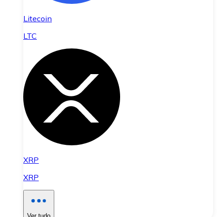
Litecoin
LTC
XRP
XRP
Ver tudo