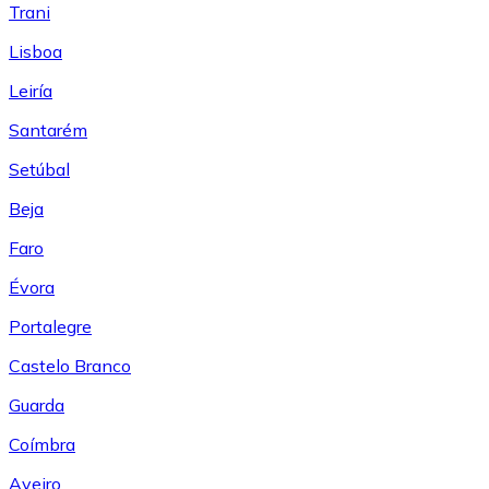
Trani
Lisboa
Leiría
Santarém
Setúbal
Beja
Faro
Évora
Portalegre
Castelo Branco
Guarda
Coímbra
Aveiro