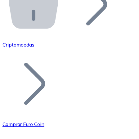
API Bitnovo
Integre nossa API no seu ecossistema.
Tornar-se Revendedor
Junte-se à nossa rede de revendedores e comercialize 
Criptomoedas
Adicionar um Token
Adicione o token do seu projeto ao nosso serviço de c
Comprar Euro Coin