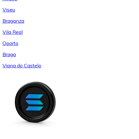
Viseu
Braganza
Vila Real
Oporto
Braga
Viana do Castelo