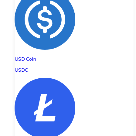
USD Coin
USDC