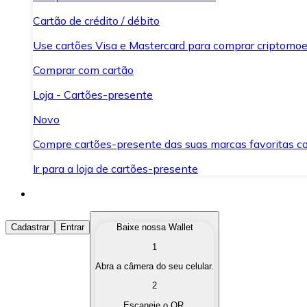
Cartão de crédito / débito
Use cartões Visa e Mastercard para comprar criptomoed
Comprar com cartão
Loja - Cartões-presente
Novo
Compre cartões-presente das suas marcas favoritas c
Ir para a loja de cartões-presente
Comprar Criptomoedas
Cadastrar
Entrar
Baixe nossa Wallet
1
Compre as criptomoedas de seu interesse de forma ráp
Abra a câmera do seu celular.
Vender Criptomoedas
2
Converta suas criptomoedas em moeda fiduciária quand
Escaneie o QR.