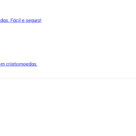
as. Fácil e seguro!
om criptomoedas.
ida e segura.
o precisar.