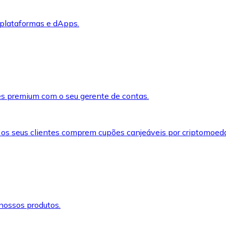
 plataformas e dApps.
s premium com o seu gerente de contas.
 os seus clientes comprem cupões canjeáveis por criptomoed
nossos produtos.