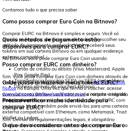
Contamos tudo o que precisa saber
Como posso comprar Euro Coin na Bitnovo?
Comprar EURC na Bitnovo é simples e seguro. Você só
Quais métodos de pagamento estão
precisa se registrar, verificar sua identidade e escolher seu
método de pagamento preferido. Você receberá seus
disponíveis para comprar EURC?
tokens em sua carteira Bitnovo ou em qualquer endereço
externo compatível.
Na Bitnovo você pode comprar Euro Coin usando:
Posso comprar EURC com dinheiro?
Cartão de crédito ou débito (Visa, Mastercard, Apple
Pay, Google Pay)
Sim. Você pode comprar Euro Coin com dinheiro através de
Transferência bancária SEPA ou SEPA Instantânea
Onde posso armazenar meus tokens EURC?
vouchers Bitnovo, disponíveis em mais de
40.000 pontos
Dinheiro através de vouchers Bitnovo
físicos
na Europa. Uma vez que tenha o voucher, acesse:
www.bitnovo.com/buy/cash/euro-coin/
e resgate-o rápida
Com sua conta Bitnovo você obtém uma carteira integrada
e seguramente.
Preciso verificar minha identidade para
onde pode armazenar e gerenciar seus tokens EURC com
segurança. Você também pode enviá-los para uma carteira
comprar EURC?
externa compatível com Ethereum, como Metamask, Trust
Wallet ou Ledger.
Sim. Devido às regulamentações legais, é obrigatório
O que devo considerar antes de comprar Euro
verificar sua identidade antes de comprar criptomoedas na
Bitnovo. O processo é simples e rápido, e garante