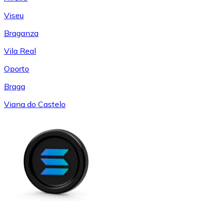
Viseu
Braganza
Vila Real
Oporto
Braga
Viana do Castelo