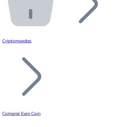
API Bitnovo
Integre nossa API no seu ecossistema.
Tornar-se Revendedor
Junte-se à nossa rede de revendedores e comercialize 
Criptomoedas
Adicionar um Token
Adicione o token do seu projeto ao nosso serviço de c
Comprar Euro Coin