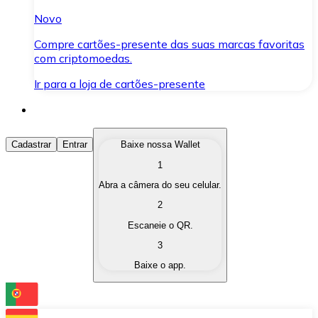
Novo
Compre cartões-presente das suas marcas favoritas
com criptomoedas.
Ir para a loja de cartões-presente
Comprar Criptomoedas
Cadastrar
Entrar
Baixe nossa Wallet
1
Compre as criptomoedas de seu interesse de forma ráp
Abra a câmera do seu celular.
Vender Criptomoedas
2
Converta suas criptomoedas em moeda fiduciária quand
Escaneie o QR.
3
Trocar (Swap)
Baixe o app.
Troque uma criptomoeda por outra instantaneamente,
Carteira Bitnovo