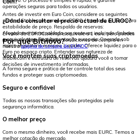
Coin?
operações seguras para todos os usuários.
Antes de investir em Euro Coin, considere os seguintes
¿Dónde consultar el precio actual de EUROC?
pontos: Stablecoin europeia: EURC é atrelada ao Euro para
estabilidade de preço. Respaldo de reservas:
Alegadamente respaldada por reservas incluindo dinheiro
El valor de EUROC siempre equivale a 1 euro, pero puedes
e equivalentes. Regulamentação europeia: Operada sob
Por que Bitnovo?
revisar su disponibilidad y condiciones de compra en
marco regulatório europeu. Liquidez: Oferece liquidez para o
nuestra
página de compra de EUROC
.
Euro no espaço cripto. Entender sua natureza de
Você mantém suas criptomoedas
stablecoin e estrutura de reservas ajudará você a tomar
decisões de investimento informadas.
A forma segura e prática de ter controle total dos seus
fundos e proteger suas criptomoedas.
Seguro e confiável
Todas as nossas transações são protegidas pela
segurança informática.
O melhor preço
Com o mesmo dinheiro, você recebe mais EURC. Temos a
melhor cotação do mercado.