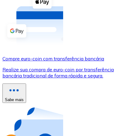
Compre criptomoedas com dinheiro e outros métodos d
Comprar com dinheiro
Transferência SEPA
Adicione fundos à sua conta Bitnovo ou faça compras d
Comprar com transferência bancária
Compre euro-coin com transferência bancária
Cartão de crédito / débito
Realize sua compra de euro-coin por transferência
Use cartões Visa e Mastercard para comprar criptomoed
bancária tradicional de forma rápida e segura.
Comprar com cartão
Loja - Cartões-presente
Sabe mais
Novo
Compre cartões-presente das suas marcas favoritas c
Ir para a loja de cartões-presente