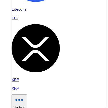
Litecoin
LTC
XRP
XRP
Ver tudo