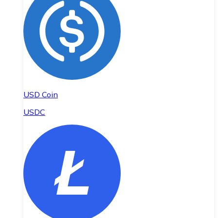
USD Coin
USDC