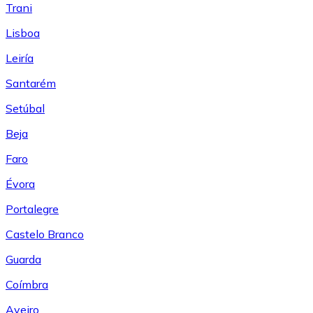
Trani
Lisboa
Leiría
Santarém
Setúbal
Beja
Faro
Évora
Portalegre
Castelo Branco
Guarda
Coímbra
Aveiro