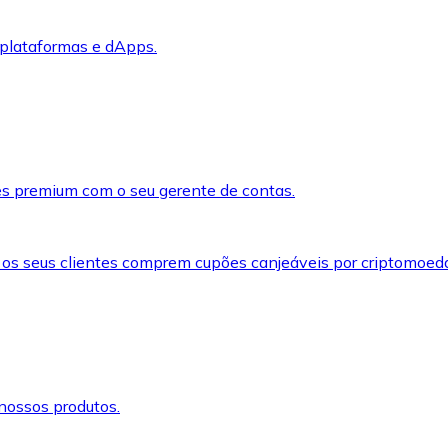
 plataformas e dApps.
s premium com o seu gerente de contas.
 os seus clientes comprem cupões canjeáveis por criptomoed
nossos produtos.