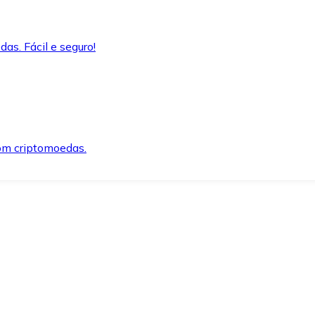
as. Fácil e seguro!
om criptomoedas.
ida e segura.
o precisar.