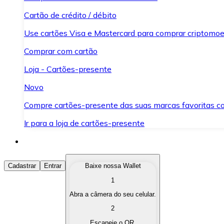
Cartão de crédito / débito
Use cartões Visa e Mastercard para comprar criptomoed
Comprar com cartão
Loja - Cartões-presente
Novo
Compre cartões-presente das suas marcas favoritas c
Ir para a loja de cartões-presente
Comprar Criptomoedas
Cadastrar
Entrar
Baixe nossa Wallet
1
Compre as criptomoedas de seu interesse de forma ráp
Abra a câmera do seu celular.
Vender Criptomoedas
2
Converta suas criptomoedas em moeda fiduciária quand
Escaneie o QR.