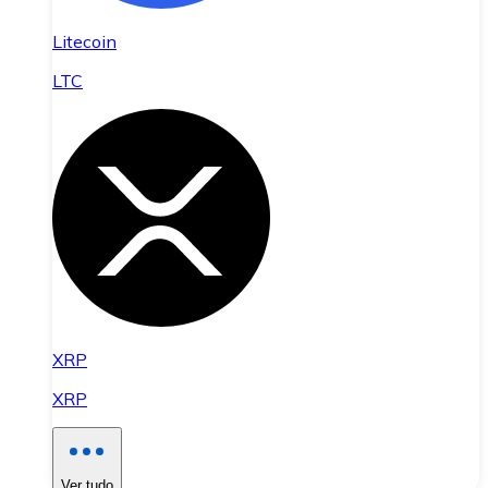
Litecoin
LTC
XRP
XRP
Ver tudo