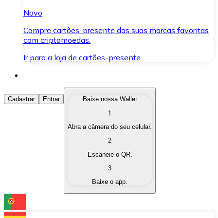
Novo
Compre cartões-presente das suas marcas favoritas
com criptomoedas.
Ir para a loja de cartões-presente
Comprar Criptomoedas
Cadastrar
Entrar
Baixe nossa Wallet
1
Compre as criptomoedas de seu interesse de forma ráp
Abra a câmera do seu celular.
Vender Criptomoedas
2
Converta suas criptomoedas em moeda fiduciária quand
Escaneie o QR.
3
Trocar (Swap)
Baixe o app.
Troque uma criptomoeda por outra instantaneamente,
Carteira Bitnovo