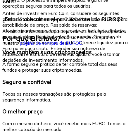
Coin?
operações seguras para todos os usuários.
Antes de investir em Euro Coin, considere os seguintes
¿Dónde consultar el precio actual de EUROC?
pontos: Stablecoin europeia: EURC é atrelada ao Euro para
estabilidade de preço. Respaldo de reservas:
Alegadamente respaldada por reservas incluindo dinheiro
El valor de EUROC siempre equivale a 1 euro, pero puedes
e equivalentes. Regulamentação europeia: Operada sob
Por que Bitnovo?
revisar su disponibilidad y condiciones de compra en
marco regulatório europeu. Liquidez: Oferece liquidez para o
nuestra
página de compra de EUROC
.
Euro no espaço cripto. Entender sua natureza de
Você mantém suas criptomoedas
stablecoin e estrutura de reservas ajudará você a tomar
decisões de investimento informadas.
A forma segura e prática de ter controle total dos seus
fundos e proteger suas criptomoedas.
Seguro e confiável
Todas as nossas transações são protegidas pela
segurança informática.
O melhor preço
Com o mesmo dinheiro, você recebe mais EURC. Temos a
melhor cotação do mercado.