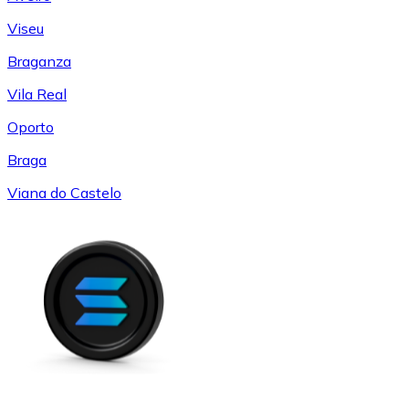
Viseu
Braganza
Vila Real
Oporto
Braga
Viana do Castelo