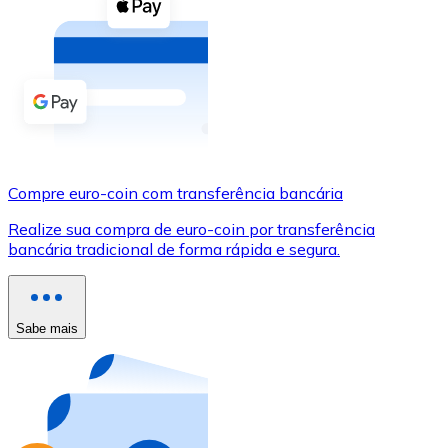
Compre criptomoedas com dinheiro e outros métodos d
Comprar com dinheiro
Transferência SEPA
Adicione fundos à sua conta Bitnovo ou faça compras d
Comprar com transferência bancária
Compre euro-coin com transferência bancária
Cartão de crédito / débito
Realize sua compra de euro-coin por transferência
Use cartões Visa e Mastercard para comprar criptomoed
bancária tradicional de forma rápida e segura.
Comprar com cartão
Loja - Cartões-presente
Sabe mais
Novo
Compre cartões-presente das suas marcas favoritas c
Ir para a loja de cartões-presente