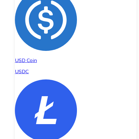
USD Coin
USDC