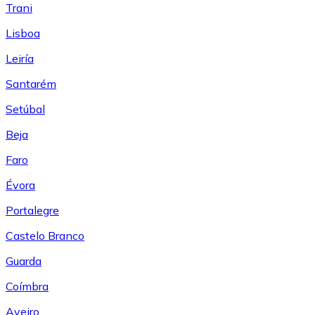
Trani
Lisboa
Leiría
Santarém
Setúbal
Beja
Faro
Évora
Portalegre
Castelo Branco
Guarda
Coímbra
Aveiro