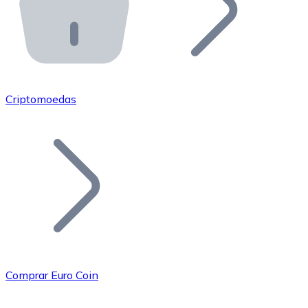
API Bitnovo
Integre nossa API no seu ecossistema.
Tornar-se Revendedor
Junte-se à nossa rede de revendedores e comercialize 
Criptomoedas
Adicionar um Token
Adicione o token do seu projeto ao nosso serviço de c
Comprar Euro Coin