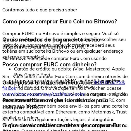
Contamos tudo o que precisa saber
Como posso comprar Euro Coin na Bitnovo?
Comprar EURC na Bitnovo é simples e seguro. Você só
Quais métodos de pagamento estão
precisa se registrar, verificar sua identidade e escolher seu
método de pagamento preferido. Você receberá seus
disponíveis para comprar EURC?
tokens em sua carteira Bitnovo ou em qualquer endereço
externo compatível.
Na Bitnovo você pode comprar Euro Coin usando:
Posso comprar EURC com dinheiro?
Cartão de crédito ou débito (Visa, Mastercard, Apple
Pay, Google Pay)
Sim. Você pode comprar Euro Coin com dinheiro através de
Transferência bancária SEPA ou SEPA Instantânea
Onde posso armazenar meus tokens EURC?
vouchers Bitnovo, disponíveis em mais de
40.000 pontos
Dinheiro através de vouchers Bitnovo
físicos
na Europa. Uma vez que tenha o voucher, acesse:
www.bitnovo.com/buy/cash/euro-coin/
e resgate-o rápida
Com sua conta Bitnovo você obtém uma carteira integrada
e seguramente.
Preciso verificar minha identidade para
onde pode armazenar e gerenciar seus tokens EURC com
segurança. Você também pode enviá-los para uma carteira
comprar EURC?
externa compatível com Ethereum, como Metamask, Trust
Wallet ou Ledger.
Sim. Devido às regulamentações legais, é obrigatório
O que devo considerar antes de comprar Euro
verificar sua identidade antes de comprar criptomoedas na
Bitnovo. O processo é simples e rápido, e garante