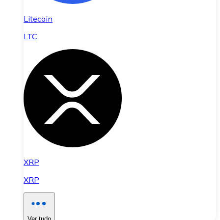
Litecoin
LTC
XRP
XRP
Ver tudo