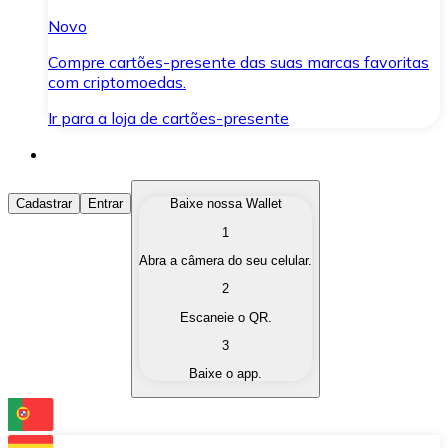
Novo
Compre cartões-presente das suas marcas favoritas
com criptomoedas.
Ir para a loja de cartões-presente
Comprar Criptomoedas
Cadastrar
Entrar
Baixe nossa Wallet
1
Compre as criptomoedas de seu interesse de forma ráp
Abra a câmera do seu celular.
Vender Criptomoedas
2
Converta suas criptomoedas em moeda fiduciária quand
Escaneie o QR.
3
Trocar (Swap)
Baixe o app.
Troque uma criptomoeda por outra instantaneamente,
Carteira Bitnovo