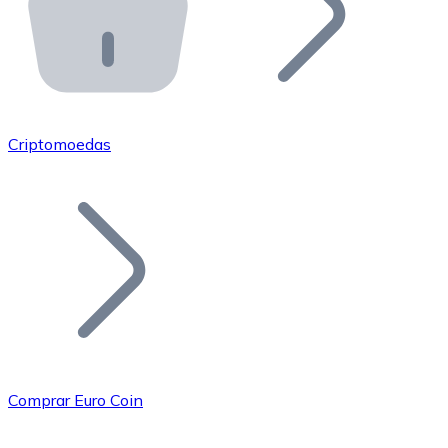
API Bitnovo
Integre nossa API no seu ecossistema.
Tornar-se Revendedor
Junte-se à nossa rede de revendedores e comercialize 
Criptomoedas
Adicionar um Token
Adicione o token do seu projeto ao nosso serviço de c
Comprar Euro Coin