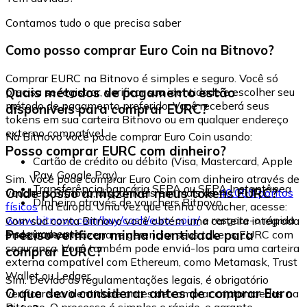
Contamos tudo o que precisa saber
Como posso comprar Euro Coin na Bitnovo?
Comprar EURC na Bitnovo é simples e seguro. Você só
Quais métodos de pagamento estão
precisa se registrar, verificar sua identidade e escolher seu
método de pagamento preferido. Você receberá seus
disponíveis para comprar EURC?
tokens em sua carteira Bitnovo ou em qualquer endereço
externo compatível.
Na Bitnovo você pode comprar Euro Coin usando:
Posso comprar EURC com dinheiro?
Cartão de crédito ou débito (Visa, Mastercard, Apple
Pay, Google Pay)
Sim. Você pode comprar Euro Coin com dinheiro através de
Transferência bancária SEPA ou SEPA Instantânea
Onde posso armazenar meus tokens EURC?
vouchers Bitnovo, disponíveis em mais de
40.000 pontos
Dinheiro através de vouchers Bitnovo
físicos
na Europa. Uma vez que tenha o voucher, acesse:
www.bitnovo.com/buy/cash/euro-coin/
e resgate-o rápida
Com sua conta Bitnovo você obtém uma carteira integrada
e seguramente.
Preciso verificar minha identidade para
onde pode armazenar e gerenciar seus tokens EURC com
segurança. Você também pode enviá-los para uma carteira
comprar EURC?
externa compatível com Ethereum, como Metamask, Trust
Wallet ou Ledger.
Sim. Devido às regulamentações legais, é obrigatório
O que devo considerar antes de comprar Euro
verificar sua identidade antes de comprar criptomoedas na
Bitnovo. O processo é simples e rápido, e garante