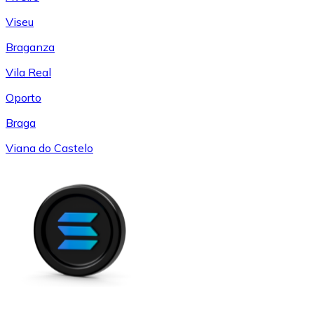
Viseu
Braganza
Vila Real
Oporto
Braga
Viana do Castelo