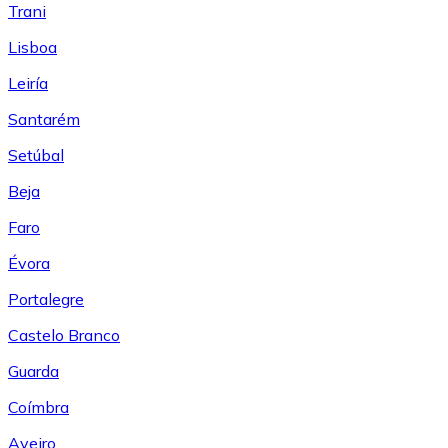
Trani
Lisboa
Leiría
Santarém
Setúbal
Beja
Faro
Évora
Portalegre
Castelo Branco
Guarda
Coímbra
Aveiro