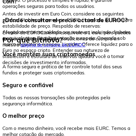
Coin?
operações seguras para todos os usuários.
Antes de investir em Euro Coin, considere os seguintes
¿Dónde consultar el precio actual de EUROC?
pontos: Stablecoin europeia: EURC é atrelada ao Euro para
estabilidade de preço. Respaldo de reservas:
Alegadamente respaldada por reservas incluindo dinheiro
El valor de EUROC siempre equivale a 1 euro, pero puedes
e equivalentes. Regulamentação europeia: Operada sob
Por que Bitnovo?
revisar su disponibilidad y condiciones de compra en
marco regulatório europeu. Liquidez: Oferece liquidez para o
nuestra
página de compra de EUROC
.
Euro no espaço cripto. Entender sua natureza de
Você mantém suas criptomoedas
stablecoin e estrutura de reservas ajudará você a tomar
decisões de investimento informadas.
A forma segura e prática de ter controle total dos seus
fundos e proteger suas criptomoedas.
Seguro e confiável
Todas as nossas transações são protegidas pela
segurança informática.
O melhor preço
Com o mesmo dinheiro, você recebe mais EURC. Temos a
melhor cotação do mercado.