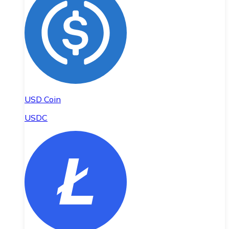
USD Coin
USDC