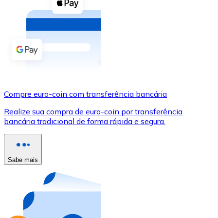
Compre criptomoedas com dinheiro e outros métodos d
Comprar com dinheiro
Transferência SEPA
Adicione fundos à sua conta Bitnovo ou faça compras d
Comprar com transferência bancária
Compre euro-coin com transferência bancária
Cartão de crédito / débito
Realize sua compra de euro-coin por transferência
Use cartões Visa e Mastercard para comprar criptomoed
bancária tradicional de forma rápida e segura.
Comprar com cartão
Loja - Cartões-presente
Sabe mais
Novo
Compre cartões-presente das suas marcas favoritas c
Ir para a loja de cartões-presente