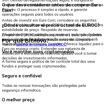
O que devo considerar antes de comprar Euro
verificar sua identidade antes de comprar criptomoedas na
Bitnovo. O processo é simples e rápido, e garante
Coin?
operações seguras para todos os usuários.
Antes de investir em Euro Coin, considere os seguintes
¿Dónde consultar el precio actual de EUROC?
pontos: Stablecoin europeia: EURC é atrelada ao Euro para
estabilidade de preço. Respaldo de reservas:
Alegadamente respaldada por reservas incluindo dinheiro
El valor de EUROC siempre equivale a 1 euro, pero puedes
e equivalentes. Regulamentação europeia: Operada sob
Por que Bitnovo?
revisar su disponibilidad y condiciones de compra en
marco regulatório europeu. Liquidez: Oferece liquidez para o
nuestra
página de compra de EUROC
.
Euro no espaço cripto. Entender sua natureza de
Você mantém suas criptomoedas
stablecoin e estrutura de reservas ajudará você a tomar
decisões de investimento informadas.
A forma segura e prática de ter controle total dos seus
fundos e proteger suas criptomoedas.
Seguro e confiável
Todas as nossas transações são protegidas pela
segurança informática.
O melhor preço