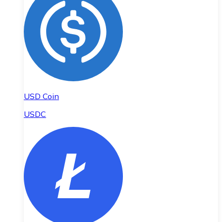
USD Coin
USDC