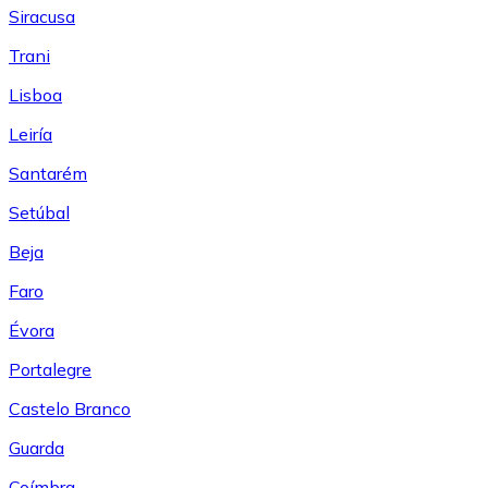
Siracusa
Trani
Lisboa
Leiría
Santarém
Setúbal
Beja
Faro
Évora
Portalegre
Castelo Branco
Guarda
Coímbra