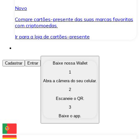
Novo
Compre cartões-presente das suas marcas favoritas
com criptomoedas.
Ir para a loja de cartões-presente
Comprar Criptomoedas
Cadastrar
Entrar
Baixe nossa Wallet
1
Compre as criptomoedas de seu interesse de forma ráp
Abra a câmera do seu celular.
Vender Criptomoedas
2
Converta suas criptomoedas em moeda fiduciária quand
Escaneie o QR.
3
Trocar (Swap)
Baixe o app.
Troque uma criptomoeda por outra instantaneamente,
Carteira Bitnovo