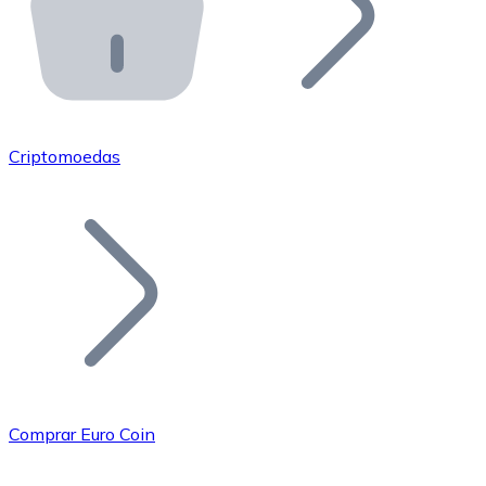
API Bitnovo
Integre nossa API no seu ecossistema.
Tornar-se Revendedor
Junte-se à nossa rede de revendedores e comercialize 
Criptomoedas
Adicionar um Token
Adicione o token do seu projeto ao nosso serviço de c
Comprar Euro Coin