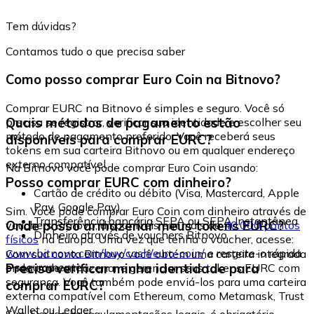
Tem dúvidas?
Contamos tudo o que precisa saber
Como posso comprar Euro Coin na Bitnovo?
Comprar EURC na Bitnovo é simples e seguro. Você só
Quais métodos de pagamento estão
precisa se registrar, verificar sua identidade e escolher seu
método de pagamento preferido. Você receberá seus
disponíveis para comprar EURC?
tokens em sua carteira Bitnovo ou em qualquer endereço
externo compatível.
Na Bitnovo você pode comprar Euro Coin usando:
Posso comprar EURC com dinheiro?
Cartão de crédito ou débito (Visa, Mastercard, Apple
Pay, Google Pay)
Sim. Você pode comprar Euro Coin com dinheiro através de
Transferência bancária SEPA ou SEPA Instantânea
Onde posso armazenar meus tokens EURC?
vouchers Bitnovo, disponíveis em mais de
40.000 pontos
Dinheiro através de vouchers Bitnovo
físicos
na Europa. Uma vez que tenha o voucher, acesse:
www.bitnovo.com/buy/cash/euro-coin/
e resgate-o rápida
Com sua conta Bitnovo você obtém uma carteira integrada
e seguramente.
Preciso verificar minha identidade para
onde pode armazenar e gerenciar seus tokens EURC com
segurança. Você também pode enviá-los para uma carteira
comprar EURC?
externa compatível com Ethereum, como Metamask, Trust
Wallet ou Ledger.
Sim. Devido às regulamentações legais, é obrigatório