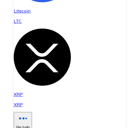
Litecoin
LTC
XRP
XRP
Ver tudo