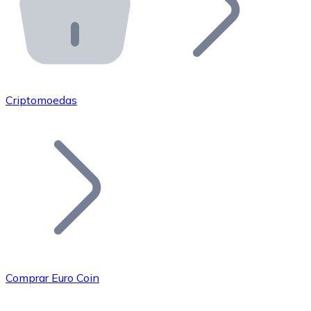
API Bitnovo
Integre nossa API no seu ecossistema.
Tornar-se Revendedor
Junte-se à nossa rede de revendedores e comercialize 
Criptomoedas
Adicionar um Token
Adicione o token do seu projeto ao nosso serviço de c
Comprar Euro Coin