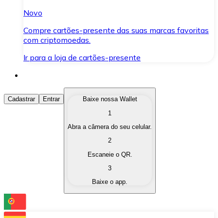
Novo
Compre cartões-presente das suas marcas favoritas
com criptomoedas.
Ir para a loja de cartões-presente
Comprar Criptomoedas
Cadastrar
Entrar
Baixe nossa Wallet
1
Compre as criptomoedas de seu interesse de forma ráp
Abra a câmera do seu celular.
Vender Criptomoedas
2
Converta suas criptomoedas em moeda fiduciária quand
Escaneie o QR.
3
Trocar (Swap)
Baixe o app.
Troque uma criptomoeda por outra instantaneamente,
Carteira Bitnovo