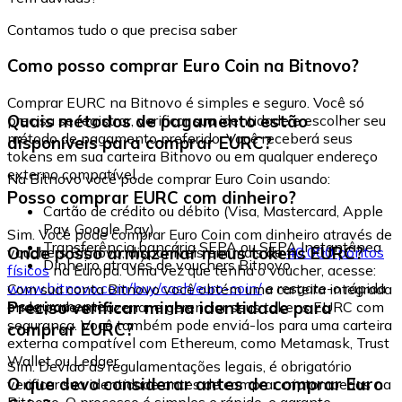
Contamos tudo o que precisa saber
Como posso comprar Euro Coin na Bitnovo?
Comprar EURC na Bitnovo é simples e seguro. Você só
Quais métodos de pagamento estão
precisa se registrar, verificar sua identidade e escolher seu
método de pagamento preferido. Você receberá seus
disponíveis para comprar EURC?
tokens em sua carteira Bitnovo ou em qualquer endereço
externo compatível.
Na Bitnovo você pode comprar Euro Coin usando:
Posso comprar EURC com dinheiro?
Cartão de crédito ou débito (Visa, Mastercard, Apple
Pay, Google Pay)
Sim. Você pode comprar Euro Coin com dinheiro através de
Transferência bancária SEPA ou SEPA Instantânea
Onde posso armazenar meus tokens EURC?
vouchers Bitnovo, disponíveis em mais de
40.000 pontos
Dinheiro através de vouchers Bitnovo
físicos
na Europa. Uma vez que tenha o voucher, acesse:
www.bitnovo.com/buy/cash/euro-coin/
e resgate-o rápida
Com sua conta Bitnovo você obtém uma carteira integrada
e seguramente.
Preciso verificar minha identidade para
onde pode armazenar e gerenciar seus tokens EURC com
segurança. Você também pode enviá-los para uma carteira
comprar EURC?
externa compatível com Ethereum, como Metamask, Trust
Wallet ou Ledger.
Sim. Devido às regulamentações legais, é obrigatório
O que devo considerar antes de comprar Euro
verificar sua identidade antes de comprar criptomoedas na
Bitnovo. O processo é simples e rápido, e garante