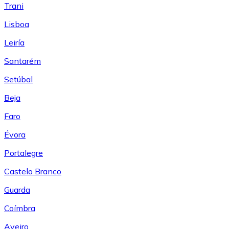
Trani
Lisboa
Leiría
Santarém
Setúbal
Beja
Faro
Évora
Portalegre
Castelo Branco
Guarda
Coímbra
Aveiro