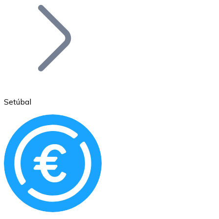
Bitcoin
BTC
Setúbal
Ethereum
ETH