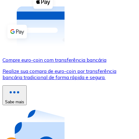
Compre criptomoedas com dinheiro e outros métodos d
Comprar com dinheiro
Transferência SEPA
Adicione fundos à sua conta Bitnovo ou faça compras d
Comprar com transferência bancária
Compre euro-coin com transferência bancária
Cartão de crédito / débito
Realize sua compra de euro-coin por transferência
Use cartões Visa e Mastercard para comprar criptomoed
bancária tradicional de forma rápida e segura.
Comprar com cartão
Loja - Cartões-presente
Sabe mais
Novo
Compre cartões-presente das suas marcas favoritas c
Ir para a loja de cartões-presente