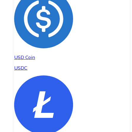
USD Coin
USDC