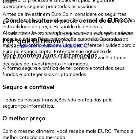
Coin?
operações seguras para todos os usuários.
Antes de investir em Euro Coin, considere os seguintes
¿Dónde consultar el precio actual de EUROC?
pontos: Stablecoin europeia: EURC é atrelada ao Euro para
estabilidade de preço. Respaldo de reservas:
Alegadamente respaldada por reservas incluindo dinheiro
El valor de EUROC siempre equivale a 1 euro, pero puedes
e equivalentes. Regulamentação europeia: Operada sob
Por que Bitnovo?
revisar su disponibilidad y condiciones de compra en
marco regulatório europeu. Liquidez: Oferece liquidez para o
nuestra
página de compra de EUROC
.
Euro no espaço cripto. Entender sua natureza de
Você mantém suas criptomoedas
stablecoin e estrutura de reservas ajudará você a tomar
decisões de investimento informadas.
A forma segura e prática de ter controle total dos seus
fundos e proteger suas criptomoedas.
Seguro e confiável
Todas as nossas transações são protegidas pela
segurança informática.
O melhor preço
Com o mesmo dinheiro, você recebe mais EURC. Temos a
melhor cotação do mercado.