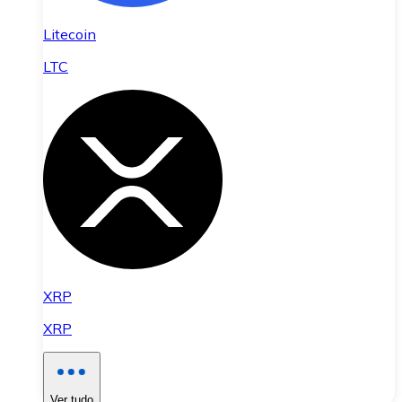
Litecoin
LTC
XRP
XRP
Ver tudo