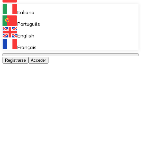
Bitnovo Ramp
Italiano
Integra nuestra solución en tu plataforma.
Português
Bitnovo Giftcards
English
Vende nuestras tarjetas regalo en tu negocio.
Français
Bitnovo OTC
Registrarse
Acceder
Realiza operaciones de gran volumen.
Bitnovo ATM
Integra un ATM Bitnovo en tu negocio y permite que t
Bitnovo API
Integra nuestra API en tu ecosistema.
Conviértete en Distribuidor
Únete a nuestra red de distribuidores.