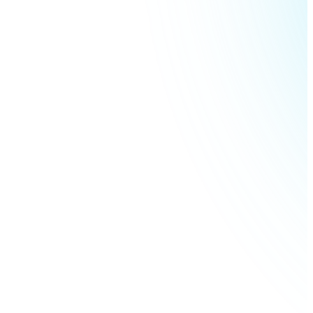
USDC
Litecoin
LTC