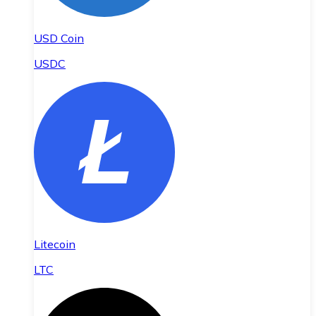
USD Coin
USDC
Litecoin
LTC