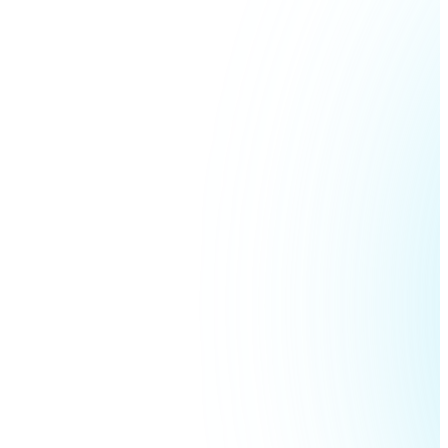
Ethereum
ETH
USD Coin