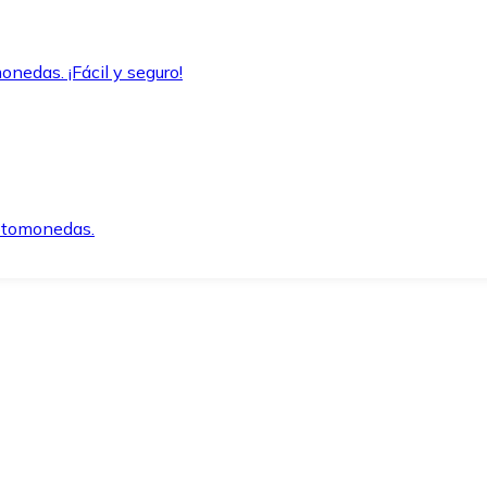
onedas. ¡Fácil y seguro!
iptomonedas.
o.