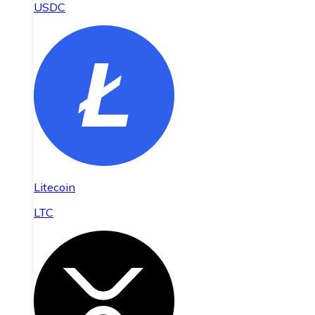
USDC
Litecoin
LTC