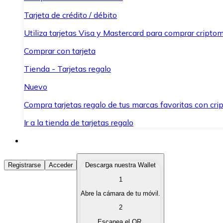
Tarjeta de crédito / débito
Utiliza tarjetas Visa y Mastercard para comprar criptom
Comprar con tarjeta
Tienda - Tarjetas regalo
Nuevo
Compra tarjetas regalo de tus marcas favoritas con cr
Ir a la tienda de tarjetas regalo
Comprar Criptomonedas
Registrarse
Acceder
Descarga nuestra Wallet
1
Compra criptomonedas con diferentes métodos de pag
Abre la cámara de tu móvil.
Vender Criptomonedas
2
Vende tus criptomonedas de forma rápida y segura.
Escanea el QR.