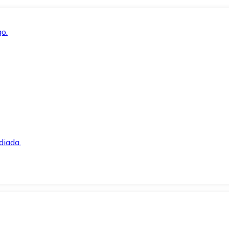
o.
diada.