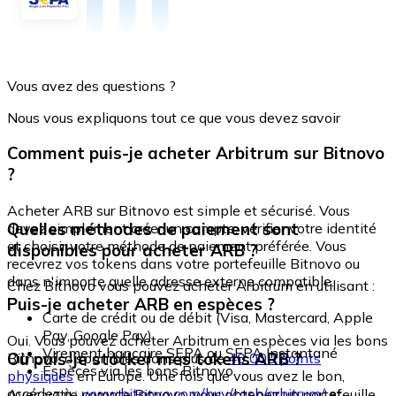
Vous avez des questions ?
Nous vous expliquons tout ce que vous devez savoir
Comment puis-je acheter Arbitrum sur Bitnovo
?
Acheter ARB sur Bitnovo est simple et sécurisé. Vous
Quelles méthodes de paiement sont
devez simplement créer un compte, vérifier votre identité
et choisir votre méthode de paiement préférée. Vous
disponibles pour acheter ARB ?
recevrez vos tokens dans votre portefeuille Bitnovo ou
dans n'importe quelle adresse externe compatible.
Chez Bitnovo vous pouvez acheter Arbitrum en utilisant :
Puis-je acheter ARB en espèces ?
Carte de crédit ou de débit (Visa, Mastercard, Apple
Pay, Google Pay)
Oui. Vous pouvez acheter Arbitrum en espèces via les bons
Virement bancaire SEPA ou SEPA Instantané
Où puis-je stocker mes tokens ARB ?
Bitnovo, disponibles dans plus de
40 000 points
Espèces via les bons Bitnovo
physiques
en Europe. Une fois que vous avez le bon,
accédez à :
www.bitnovo.com/buy/cash/arbitrum/
et
Avec votre compte Bitnovo, vous obtenez un portefeuille