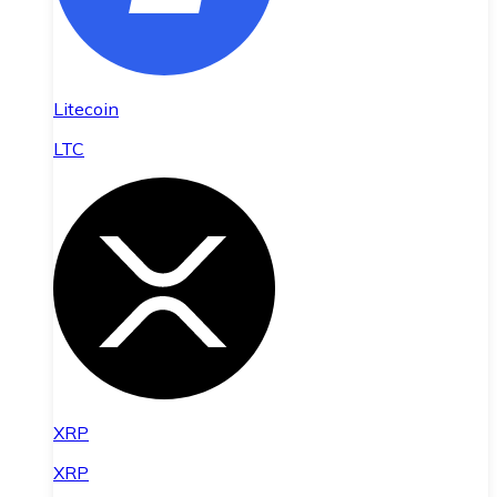
Litecoin
LTC
XRP
XRP