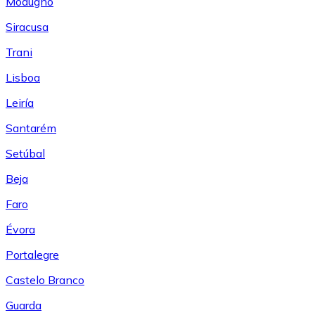
Modugno
Siracusa
Trani
Lisboa
Leiría
Santarém
Setúbal
Beja
Faro
Évora
Portalegre
Castelo Branco
Guarda