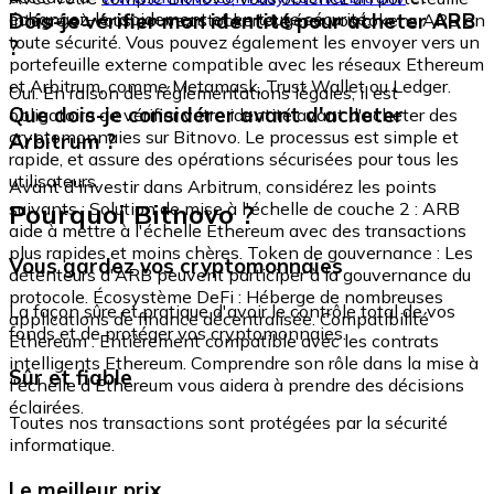
échangez-le rapidement et en toute sécurité.
Dois-je vérifier mon identité pour acheter ARB
intégré où vous pouvez stocker et gérer vos tokens ARB en
toute sécurité. Vous pouvez également les envoyer vers un
?
portefeuille externe compatible avec les réseaux Ethereum
et Arbitrum, comme Metamask, Trust Wallet ou Ledger.
Oui. En raison des réglementations légales, il est
Que dois-je considérer avant d'acheter
obligatoire de vérifier votre identité avant d'acheter des
cryptomonnaies sur Bitnovo. Le processus est simple et
Arbitrum ?
rapide, et assure des opérations sécurisées pour tous les
utilisateurs.
Avant d'investir dans Arbitrum, considérez les points
Pourquoi Bitnovo ?
suivants : Solution de mise à l'échelle de couche 2 : ARB
aide à mettre à l'échelle Ethereum avec des transactions
plus rapides et moins chères. Token de gouvernance : Les
Vous gardez vos cryptomonnaies
détenteurs d'ARB peuvent participer à la gouvernance du
protocole. Écosystème DeFi : Héberge de nombreuses
La façon sûre et pratique d'avoir le contrôle total de vos
applications de finance décentralisée. Compatibilité
fonds et de protéger vos cryptomonnaies.
Ethereum : Entièrement compatible avec les contrats
intelligents Ethereum. Comprendre son rôle dans la mise à
Sûr et fiable
l'échelle d'Ethereum vous aidera à prendre des décisions
éclairées.
Toutes nos transactions sont protégées par la sécurité
informatique.
Le meilleur prix