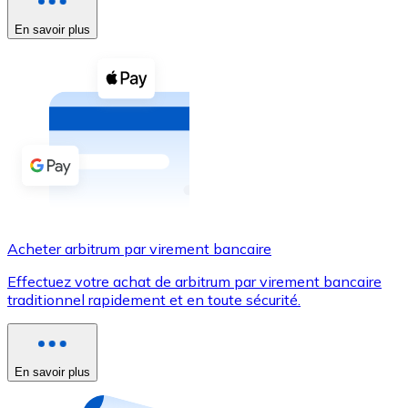
En savoir plus
Voir toutes
Coupons crypto
Achetez des cryptomonnaies en espèces et d'autres m
Acheter avec espèces
Virement SEPA
Ajoutez des fonds à votre compte Bitnovo ou effectuez 
Acheter avec virement bancaire
Acheter arbitrum par virement bancaire
Carte de crédit / débit
Effectuez votre achat de arbitrum par virement bancaire
Utilisez les cartes Visa et Mastercard pour acheter des
traditionnel rapidement et en toute sécurité.
Acheter avec carte
Boutique - Cartes
En savoir plus
Nouveau