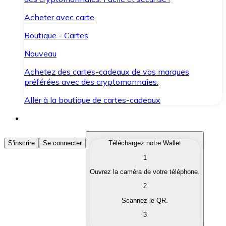
Acheter avec carte
Boutique - Cartes
Nouveau
Achetez des cartes-cadeaux de vos marques
préférées avec des cryptomonnaies.
Aller à la boutique de cartes-cadeaux
Acheter des Cryptomonnaies
S'inscrire
Se connecter
Téléchargez notre Wallet
1
Achetez les cryptomonnaies qui vous intéressent rapid
Ouvrez la caméra de votre téléphone.
Vendre des Cryptomonnaies
2
Convertissez vos cryptomonnaies en monnaie fiduciair
Scannez le QR.
3
Échanger (Swap)