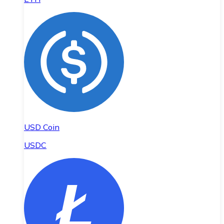
USD Coin
USDC