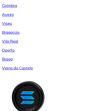
Coímbra
Aveiro
Viseu
Braganza
Vila Real
Oporto
Braga
Viana do Castelo