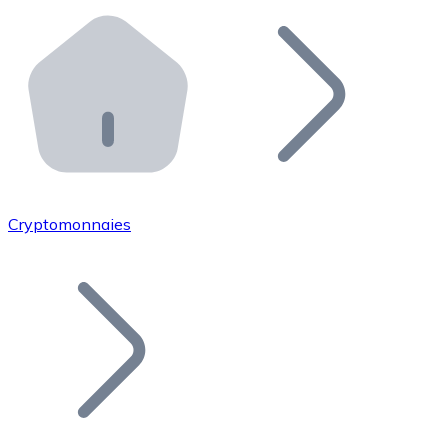
Effectuez des opérations de plus grande envergure. O
Distributeurs automatiques Bitnovo
Intégrez un ATM Bitnovo dans votre entreprise et per
API Bitnovo
Intégrez notre API dans votre écosystème.
Devenir Distributeur
Rejoignez notre réseau de distributeurs et commercialis
Cryptomonnaies
Lister un Token
Ajoutez le token de votre projet à notre service d'acha