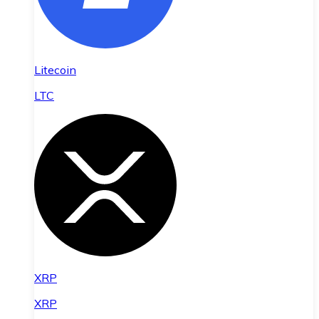
Litecoin
LTC
XRP
XRP