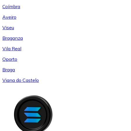
Coímbra
Aveiro
Viseu
Braganza
Vila Real
Oporto
Braga
Viana do Castelo