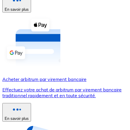
En savoir plus
Voir toutes
Coupons crypto
Achetez des cryptomonnaies en espèces et d'autres m
Acheter avec espèces
Virement SEPA
Ajoutez des fonds à votre compte Bitnovo ou effectuez 
Acheter avec virement bancaire
Acheter arbitrum par virement bancaire
Carte de crédit / débit
Effectuez votre achat de arbitrum par virement bancaire
Utilisez les cartes Visa et Mastercard pour acheter des
traditionnel rapidement et en toute sécurité.
Acheter avec carte
Boutique - Cartes
En savoir plus
Nouveau