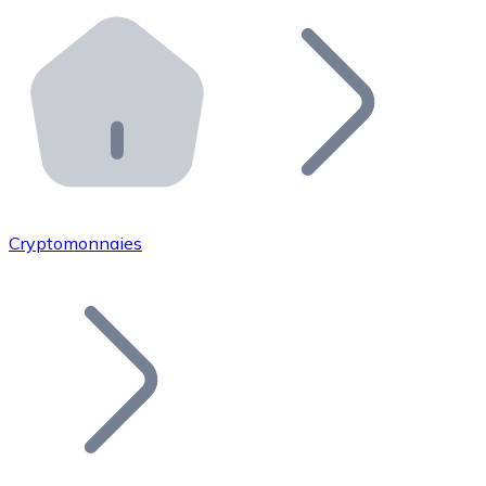
Effectuez des opérations de plus grande envergure. O
Distributeurs automatiques Bitnovo
Intégrez un ATM Bitnovo dans votre entreprise et per
API Bitnovo
Intégrez notre API dans votre écosystème.
Devenir Distributeur
Rejoignez notre réseau de distributeurs et commercialis
Cryptomonnaies
Lister un Token
Ajoutez le token de votre projet à notre service d'acha