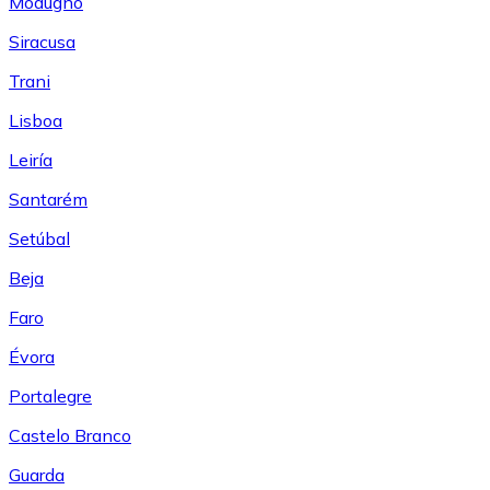
Modugno
Siracusa
Trani
Lisboa
Leiría
Santarém
Setúbal
Beja
Faro
Évora
Portalegre
Castelo Branco
Guarda