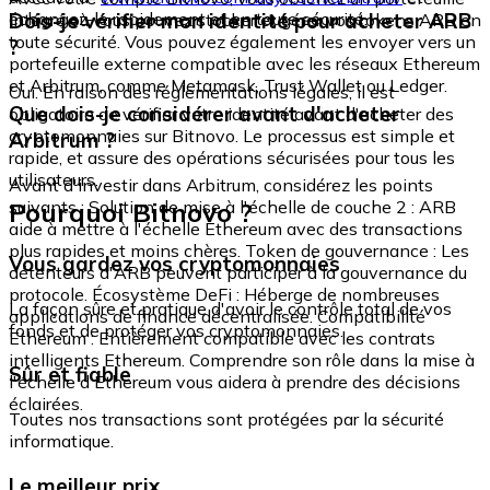
échangez-le rapidement et en toute sécurité.
Dois-je vérifier mon identité pour acheter ARB
intégré où vous pouvez stocker et gérer vos tokens ARB en
toute sécurité. Vous pouvez également les envoyer vers un
?
portefeuille externe compatible avec les réseaux Ethereum
et Arbitrum, comme Metamask, Trust Wallet ou Ledger.
Oui. En raison des réglementations légales, il est
Que dois-je considérer avant d'acheter
obligatoire de vérifier votre identité avant d'acheter des
cryptomonnaies sur Bitnovo. Le processus est simple et
Arbitrum ?
rapide, et assure des opérations sécurisées pour tous les
utilisateurs.
Avant d'investir dans Arbitrum, considérez les points
Pourquoi Bitnovo ?
suivants : Solution de mise à l'échelle de couche 2 : ARB
aide à mettre à l'échelle Ethereum avec des transactions
plus rapides et moins chères. Token de gouvernance : Les
Vous gardez vos cryptomonnaies
détenteurs d'ARB peuvent participer à la gouvernance du
protocole. Écosystème DeFi : Héberge de nombreuses
La façon sûre et pratique d'avoir le contrôle total de vos
applications de finance décentralisée. Compatibilité
fonds et de protéger vos cryptomonnaies.
Ethereum : Entièrement compatible avec les contrats
intelligents Ethereum. Comprendre son rôle dans la mise à
Sûr et fiable
l'échelle d'Ethereum vous aidera à prendre des décisions
éclairées.
Toutes nos transactions sont protégées par la sécurité
informatique.
Le meilleur prix