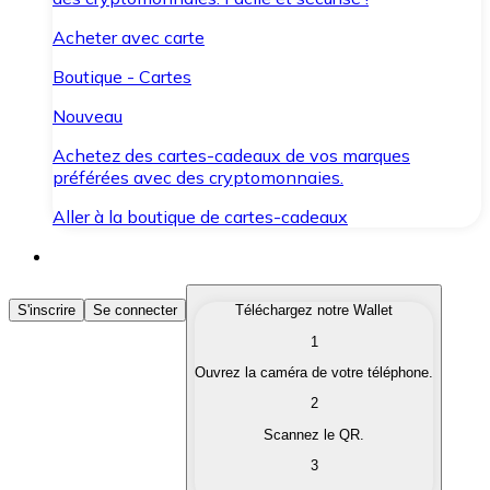
Acheter avec carte
Boutique - Cartes
Nouveau
Achetez des cartes-cadeaux de vos marques
préférées avec des cryptomonnaies.
Aller à la boutique de cartes-cadeaux
Acheter des Cryptomonnaies
S'inscrire
Se connecter
Téléchargez notre Wallet
1
Achetez les cryptomonnaies qui vous intéressent rapid
Ouvrez la caméra de votre téléphone.
Vendre des Cryptomonnaies
2
Convertissez vos cryptomonnaies en monnaie fiduciair
Scannez le QR.
3
Échanger (Swap)