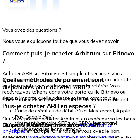
Vous avez des questions ?
Nous vous expliquons tout ce que vous devez savoir
Comment puis-je acheter Arbitrum sur Bitnovo
?
Acheter ARB sur Bitnovo est simple et sécurisé. Vous
Quelles méthodes de paiement sont
devez simplement créer un compte, vérifier votre identité
et choisir votre méthode de paiement préférée. Vous
disponibles pour acheter ARB ?
recevrez vos tokens dans votre portefeuille Bitnovo ou
dans n'importe quelle adresse externe compatible.
Chez Bitnovo vous pouvez acheter Arbitrum en utilisant :
Puis-je acheter ARB en espèces ?
Carte de crédit ou de débit (Visa, Mastercard, Apple
Pay, Google Pay)
Oui. Vous pouvez acheter Arbitrum en espèces via les bons
Virement bancaire SEPA ou SEPA Instantané
Où puis-je stocker mes tokens ARB ?
Bitnovo, disponibles dans plus de
40 000 points
Espèces via les bons Bitnovo
physiques
en Europe. Une fois que vous avez le bon,
accédez à :
www.bitnovo.com/buy/cash/arbitrum/
et
Avec votre compte Bitnovo, vous obtenez un portefeuille