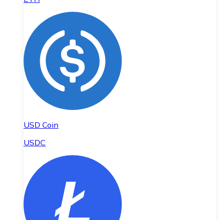
USD Coin
USDC