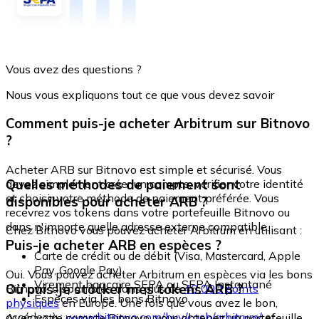
Vous avez des questions ?
Nous vous expliquons tout ce que vous devez savoir
Comment puis-je acheter Arbitrum sur Bitnovo
?
Acheter ARB sur Bitnovo est simple et sécurisé. Vous
Quelles méthodes de paiement sont
devez simplement créer un compte, vérifier votre identité
et choisir votre méthode de paiement préférée. Vous
disponibles pour acheter ARB ?
recevrez vos tokens dans votre portefeuille Bitnovo ou
dans n'importe quelle adresse externe compatible.
Chez Bitnovo vous pouvez acheter Arbitrum en utilisant :
Puis-je acheter ARB en espèces ?
Carte de crédit ou de débit (Visa, Mastercard, Apple
Pay, Google Pay)
Oui. Vous pouvez acheter Arbitrum en espèces via les bons
Virement bancaire SEPA ou SEPA Instantané
Où puis-je stocker mes tokens ARB ?
Bitnovo, disponibles dans plus de
40 000 points
Espèces via les bons Bitnovo
physiques
en Europe. Une fois que vous avez le bon,
accédez à :
www.bitnovo.com/buy/cash/arbitrum/
et
Avec votre compte Bitnovo, vous obtenez un portefeuille