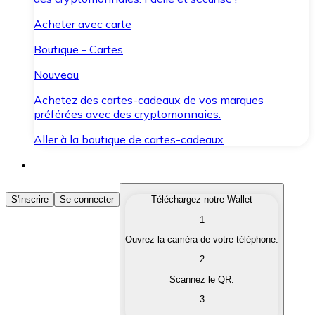
Acheter avec carte
Boutique - Cartes
Nouveau
Achetez des cartes-cadeaux de vos marques
préférées avec des cryptomonnaies.
Aller à la boutique de cartes-cadeaux
Acheter des Cryptomonnaies
S'inscrire
Se connecter
Téléchargez notre Wallet
1
Achetez les cryptomonnaies qui vous intéressent rapid
Ouvrez la caméra de votre téléphone.
Vendre des Cryptomonnaies
2
Convertissez vos cryptomonnaies en monnaie fiduciair
Scannez le QR.
3
Échanger (Swap)