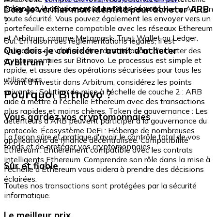
échangez-le rapidement et en toute sécurité.
Dois-je vérifier mon identité pour acheter ARB
intégré où vous pouvez stocker et gérer vos tokens ARB en
toute sécurité. Vous pouvez également les envoyer vers un
?
portefeuille externe compatible avec les réseaux Ethereum
et Arbitrum, comme Metamask, Trust Wallet ou Ledger.
Oui. En raison des réglementations légales, il est
Que dois-je considérer avant d'acheter
obligatoire de vérifier votre identité avant d'acheter des
cryptomonnaies sur Bitnovo. Le processus est simple et
Arbitrum ?
rapide, et assure des opérations sécurisées pour tous les
utilisateurs.
Avant d'investir dans Arbitrum, considérez les points
Pourquoi Bitnovo ?
suivants : Solution de mise à l'échelle de couche 2 : ARB
aide à mettre à l'échelle Ethereum avec des transactions
plus rapides et moins chères. Token de gouvernance : Les
Vous gardez vos cryptomonnaies
détenteurs d'ARB peuvent participer à la gouvernance du
protocole. Écosystème DeFi : Héberge de nombreuses
La façon sûre et pratique d'avoir le contrôle total de vos
applications de finance décentralisée. Compatibilité
fonds et de protéger vos cryptomonnaies.
Ethereum : Entièrement compatible avec les contrats
intelligents Ethereum. Comprendre son rôle dans la mise à
Sûr et fiable
l'échelle d'Ethereum vous aidera à prendre des décisions
éclairées.
Toutes nos transactions sont protégées par la sécurité
informatique.
Le meilleur prix