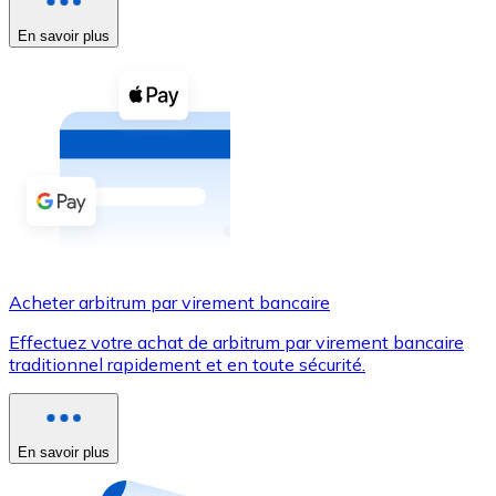
En savoir plus
Voir toutes
Coupons crypto
Achetez des cryptomonnaies en espèces et d'autres m
Acheter avec espèces
Virement SEPA
Ajoutez des fonds à votre compte Bitnovo ou effectuez 
Acheter avec virement bancaire
Acheter arbitrum par virement bancaire
Carte de crédit / débit
Effectuez votre achat de arbitrum par virement bancaire
Utilisez les cartes Visa et Mastercard pour acheter des
traditionnel rapidement et en toute sécurité.
Acheter avec carte
Boutique - Cartes
En savoir plus
Nouveau