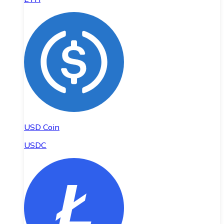
USD Coin
USDC