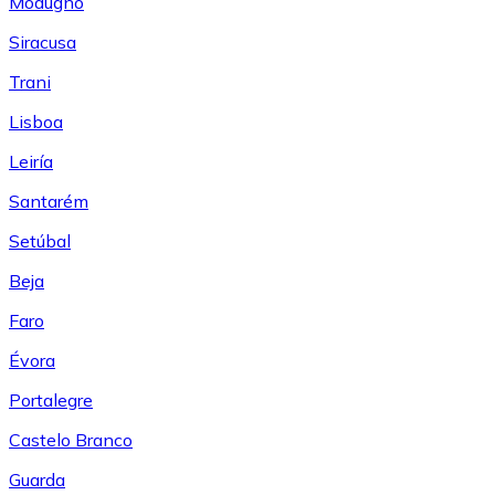
Modugno
Siracusa
Trani
Lisboa
Leiría
Santarém
Setúbal
Beja
Faro
Évora
Portalegre
Castelo Branco
Guarda