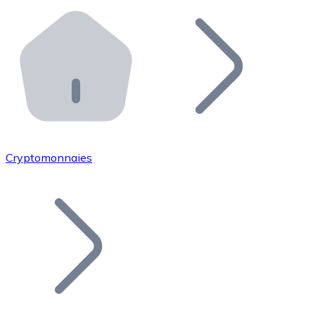
Effectuez des opérations de plus grande envergure. O
Distributeurs automatiques Bitnovo
Intégrez un ATM Bitnovo dans votre entreprise et per
API Bitnovo
Intégrez notre API dans votre écosystème.
Devenir Distributeur
Rejoignez notre réseau de distributeurs et commercialis
Cryptomonnaies
Lister un Token
Ajoutez le token de votre projet à notre service d'acha