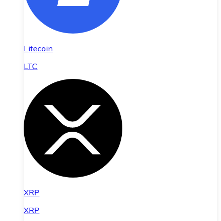
Litecoin
LTC
XRP
XRP