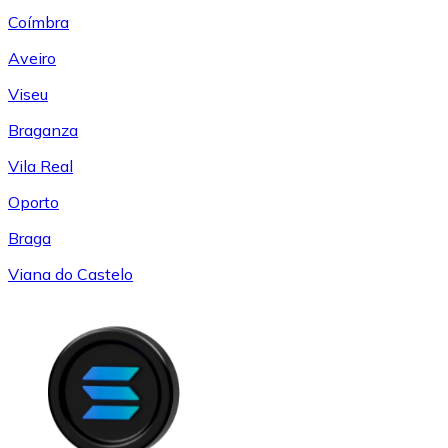
Coímbra
Aveiro
Viseu
Braganza
Vila Real
Oporto
Braga
Viana do Castelo