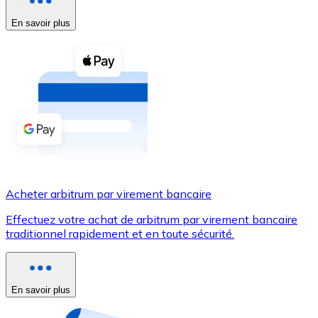
En savoir plus
Voir toutes
Coupons crypto
Achetez des cryptomonnaies en espèces et d'autres m
Acheter avec espèces
Virement SEPA
Ajoutez des fonds à votre compte Bitnovo ou effectuez 
Acheter avec virement bancaire
Acheter arbitrum par virement bancaire
Carte de crédit / débit
Effectuez votre achat de arbitrum par virement bancaire
Utilisez les cartes Visa et Mastercard pour acheter des
traditionnel rapidement et en toute sécurité.
Acheter avec carte
Boutique - Cartes
En savoir plus
Nouveau