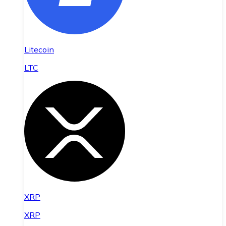
Litecoin
LTC
XRP
XRP