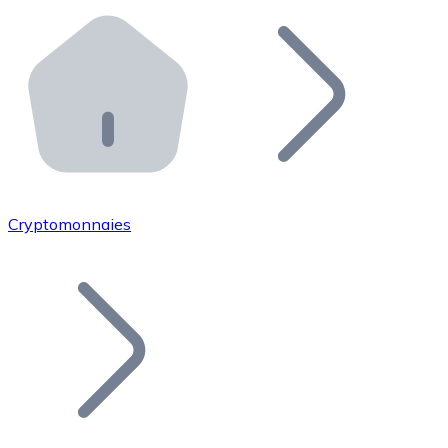
Effectuez des opérations de plus grande envergure. O
Distributeurs automatiques Bitnovo
Intégrez un ATM Bitnovo dans votre entreprise et per
API Bitnovo
Intégrez notre API dans votre écosystème.
Devenir Distributeur
Rejoignez notre réseau de distributeurs et commercialis
Cryptomonnaies
Lister un Token
Ajoutez le token de votre projet à notre service d'acha