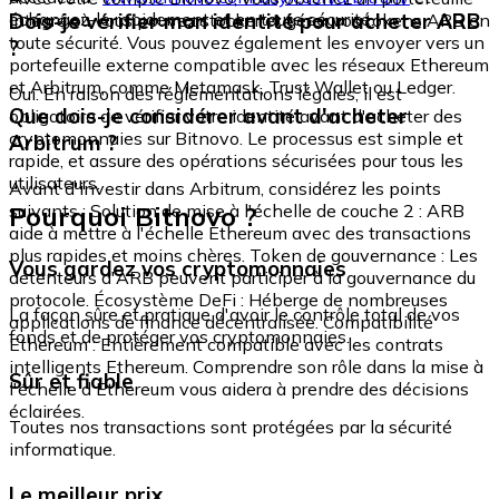
échangez-le rapidement et en toute sécurité.
Dois-je vérifier mon identité pour acheter ARB
intégré où vous pouvez stocker et gérer vos tokens ARB en
toute sécurité. Vous pouvez également les envoyer vers un
?
portefeuille externe compatible avec les réseaux Ethereum
et Arbitrum, comme Metamask, Trust Wallet ou Ledger.
Oui. En raison des réglementations légales, il est
Que dois-je considérer avant d'acheter
obligatoire de vérifier votre identité avant d'acheter des
cryptomonnaies sur Bitnovo. Le processus est simple et
Arbitrum ?
rapide, et assure des opérations sécurisées pour tous les
utilisateurs.
Avant d'investir dans Arbitrum, considérez les points
Pourquoi Bitnovo ?
suivants : Solution de mise à l'échelle de couche 2 : ARB
aide à mettre à l'échelle Ethereum avec des transactions
plus rapides et moins chères. Token de gouvernance : Les
Vous gardez vos cryptomonnaies
détenteurs d'ARB peuvent participer à la gouvernance du
protocole. Écosystème DeFi : Héberge de nombreuses
La façon sûre et pratique d'avoir le contrôle total de vos
applications de finance décentralisée. Compatibilité
fonds et de protéger vos cryptomonnaies.
Ethereum : Entièrement compatible avec les contrats
intelligents Ethereum. Comprendre son rôle dans la mise à
Sûr et fiable
l'échelle d'Ethereum vous aidera à prendre des décisions
éclairées.
Toutes nos transactions sont protégées par la sécurité
informatique.
Le meilleur prix