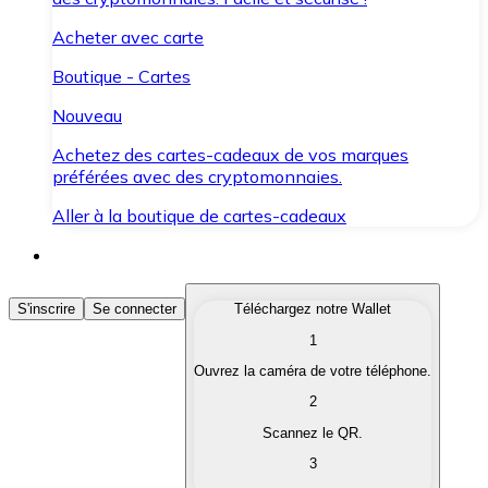
Acheter avec carte
Boutique - Cartes
Nouveau
Achetez des cartes-cadeaux de vos marques
préférées avec des cryptomonnaies.
Aller à la boutique de cartes-cadeaux
Acheter des Cryptomonnaies
S'inscrire
Se connecter
Téléchargez notre Wallet
1
Achetez les cryptomonnaies qui vous intéressent rapid
Ouvrez la caméra de votre téléphone.
Vendre des Cryptomonnaies
2
Convertissez vos cryptomonnaies en monnaie fiduciair
Scannez le QR.
3
Échanger (Swap)