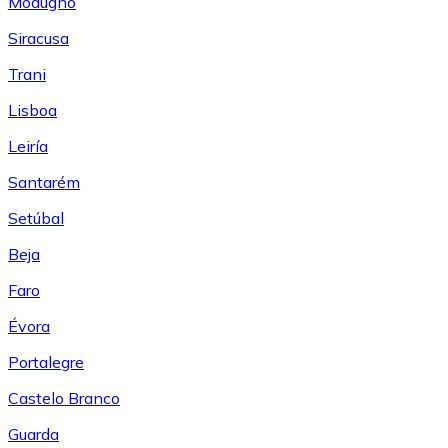
Modugno
Siracusa
Trani
Lisboa
Leiría
Santarém
Setúbal
Beja
Faro
Évora
Portalegre
Castelo Branco
Guarda