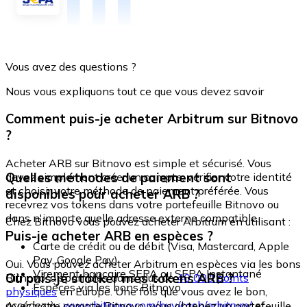
Vous avez des questions ?
Nous vous expliquons tout ce que vous devez savoir
Comment puis-je acheter Arbitrum sur Bitnovo
?
Acheter ARB sur Bitnovo est simple et sécurisé. Vous
Quelles méthodes de paiement sont
devez simplement créer un compte, vérifier votre identité
et choisir votre méthode de paiement préférée. Vous
disponibles pour acheter ARB ?
recevrez vos tokens dans votre portefeuille Bitnovo ou
dans n'importe quelle adresse externe compatible.
Chez Bitnovo vous pouvez acheter Arbitrum en utilisant :
Puis-je acheter ARB en espèces ?
Carte de crédit ou de débit (Visa, Mastercard, Apple
Pay, Google Pay)
Oui. Vous pouvez acheter Arbitrum en espèces via les bons
Virement bancaire SEPA ou SEPA Instantané
Où puis-je stocker mes tokens ARB ?
Bitnovo, disponibles dans plus de
40 000 points
Espèces via les bons Bitnovo
physiques
en Europe. Une fois que vous avez le bon,
accédez à :
www.bitnovo.com/buy/cash/arbitrum/
et
Avec votre compte Bitnovo, vous obtenez un portefeuille