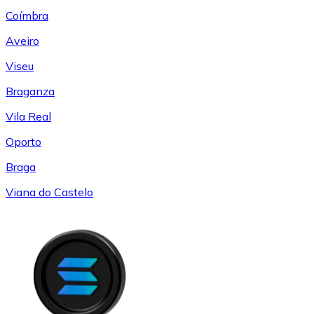
Coímbra
Aveiro
Viseu
Braganza
Vila Real
Oporto
Braga
Viana do Castelo