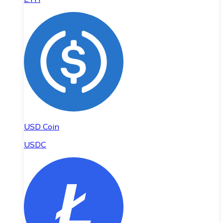
USD Coin
USDC