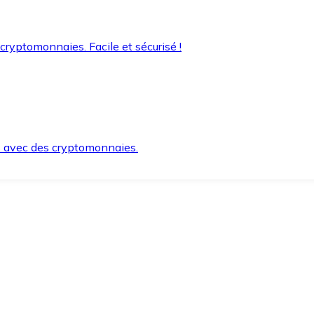
 cryptomonnaies. Facile et sécurisé !
s avec des cryptomonnaies.
ement et en toute sécurité.
e lorsque vous en avez besoin.