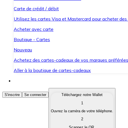
Carte de crédit / débit
Utilisez les cartes Visa et Mastercard pour acheter des
Acheter avec carte
Boutique - Cartes
Nouveau
Achetez des cartes-cadeaux de vos marques préférée
Aller à la boutique de cartes-cadeaux
Acheter des Cryptomonnaies
S'inscrire
Se connecter
Téléchargez notre Wallet
1
Achetez les cryptomonnaies qui vous intéressent rapid
Ouvrez la caméra de votre téléphone.
Vendre des Cryptomonnaies
2
Convertissez vos cryptomonnaies en monnaie fiduciair
Scannez le QR.