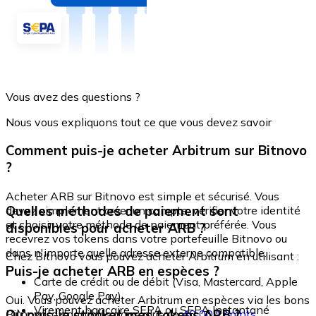
Vous avez des questions ?
Nous vous expliquons tout ce que vous devez savoir
Comment puis-je acheter Arbitrum sur Bitnovo
?
Acheter ARB sur Bitnovo est simple et sécurisé. Vous
Quelles méthodes de paiement sont
devez simplement créer un compte, vérifier votre identité
et choisir votre méthode de paiement préférée. Vous
disponibles pour acheter ARB ?
recevrez vos tokens dans votre portefeuille Bitnovo ou
dans n'importe quelle adresse externe compatible.
Chez Bitnovo vous pouvez acheter Arbitrum en utilisant :
Puis-je acheter ARB en espèces ?
Carte de crédit ou de débit (Visa, Mastercard, Apple
Pay, Google Pay)
Oui. Vous pouvez acheter Arbitrum en espèces via les bons
Virement bancaire SEPA ou SEPA Instantané
Où puis-je stocker mes tokens ARB ?
Bitnovo, disponibles dans plus de
40 000 points