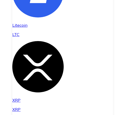
Litecoin
LTC
XRP
XRP