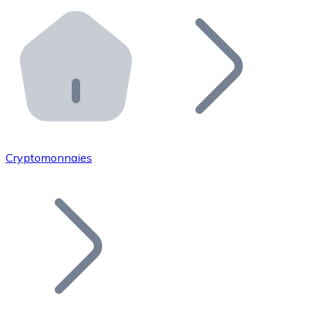
Effectuez des opérations de plus grande envergure. O
Distributeurs automatiques Bitnovo
Intégrez un ATM Bitnovo dans votre entreprise et per
API Bitnovo
Intégrez notre API dans votre écosystème.
Devenir Distributeur
Rejoignez notre réseau de distributeurs et commercialis
Cryptomonnaies
Lister un Token
Ajoutez le token de votre projet à notre service d'acha