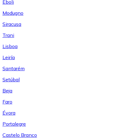
Eboli
Modugno
Siracusa
Trani
Lisboa
Leiría
Santarém
Setúbal
Beja
Faro
Évora
Portalegre
Castelo Branco