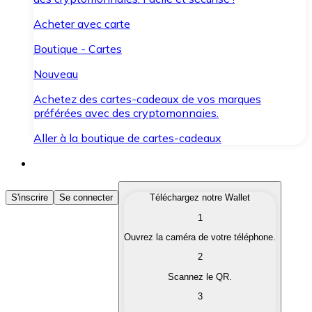
Acheter avec carte
Boutique - Cartes
Nouveau
Achetez des cartes-cadeaux de vos marques
préférées avec des cryptomonnaies.
Aller à la boutique de cartes-cadeaux
Acheter des Cryptomonnaies
S'inscrire
Se connecter
Téléchargez notre Wallet
1
Achetez les cryptomonnaies qui vous intéressent rapid
Ouvrez la caméra de votre téléphone.
Vendre des Cryptomonnaies
2
Convertissez vos cryptomonnaies en monnaie fiduciair
Scannez le QR.
3
Échanger (Swap)