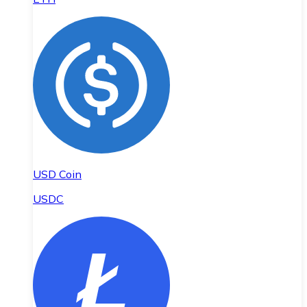
USD Coin
USDC