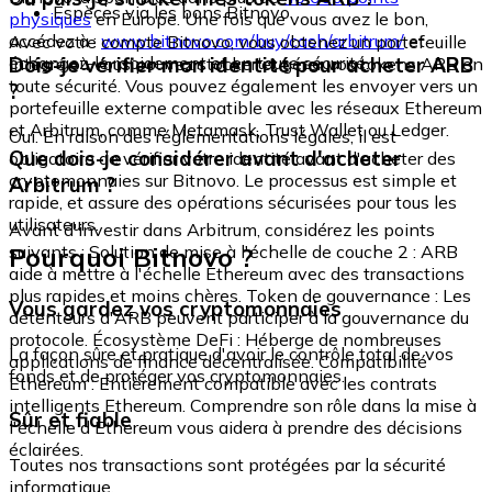
Espèces via les bons Bitnovo
physiques
en Europe. Une fois que vous avez le bon,
accédez à :
www.bitnovo.com/buy/cash/arbitrum/
et
Avec votre compte Bitnovo, vous obtenez un portefeuille
échangez-le rapidement et en toute sécurité.
Dois-je vérifier mon identité pour acheter ARB
intégré où vous pouvez stocker et gérer vos tokens ARB en
toute sécurité. Vous pouvez également les envoyer vers un
?
portefeuille externe compatible avec les réseaux Ethereum
et Arbitrum, comme Metamask, Trust Wallet ou Ledger.
Oui. En raison des réglementations légales, il est
Que dois-je considérer avant d'acheter
obligatoire de vérifier votre identité avant d'acheter des
cryptomonnaies sur Bitnovo. Le processus est simple et
Arbitrum ?
rapide, et assure des opérations sécurisées pour tous les
utilisateurs.
Avant d'investir dans Arbitrum, considérez les points
Pourquoi Bitnovo ?
suivants : Solution de mise à l'échelle de couche 2 : ARB
aide à mettre à l'échelle Ethereum avec des transactions
plus rapides et moins chères. Token de gouvernance : Les
Vous gardez vos cryptomonnaies
détenteurs d'ARB peuvent participer à la gouvernance du
protocole. Écosystème DeFi : Héberge de nombreuses
La façon sûre et pratique d'avoir le contrôle total de vos
applications de finance décentralisée. Compatibilité
fonds et de protéger vos cryptomonnaies.
Ethereum : Entièrement compatible avec les contrats
intelligents Ethereum. Comprendre son rôle dans la mise à
Sûr et fiable
l'échelle d'Ethereum vous aidera à prendre des décisions
éclairées.
Toutes nos transactions sont protégées par la sécurité
informatique.