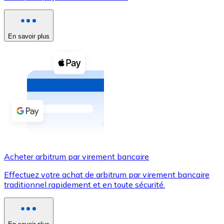
Voir toutes
Coupons crypto
En savoir plus
Achetez des cryptomonnaies en espèces et d'autres m
Acheter avec espèces
Virement SEPA
Ajoutez des fonds à votre compte Bitnovo ou effectuez 
Acheter avec virement bancaire
Carte de crédit / débit
Acheter arbitrum par virement bancaire
Utilisez les cartes Visa et Mastercard pour acheter des
Effectuez votre achat de arbitrum par virement bancaire
Acheter avec carte
traditionnel rapidement et en toute sécurité.
Boutique - Cartes
Nouveau