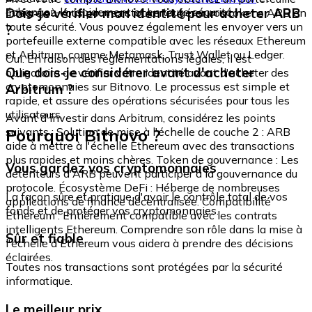
échangez-le rapidement et en toute sécurité.
Dois-je vérifier mon identité pour acheter ARB
intégré où vous pouvez stocker et gérer vos tokens ARB en
toute sécurité. Vous pouvez également les envoyer vers un
?
portefeuille externe compatible avec les réseaux Ethereum
et Arbitrum, comme Metamask, Trust Wallet ou Ledger.
Oui. En raison des réglementations légales, il est
Que dois-je considérer avant d'acheter
obligatoire de vérifier votre identité avant d'acheter des
cryptomonnaies sur Bitnovo. Le processus est simple et
Arbitrum ?
rapide, et assure des opérations sécurisées pour tous les
utilisateurs.
Avant d'investir dans Arbitrum, considérez les points
Pourquoi Bitnovo ?
suivants : Solution de mise à l'échelle de couche 2 : ARB
aide à mettre à l'échelle Ethereum avec des transactions
plus rapides et moins chères. Token de gouvernance : Les
Vous gardez vos cryptomonnaies
détenteurs d'ARB peuvent participer à la gouvernance du
protocole. Écosystème DeFi : Héberge de nombreuses
La façon sûre et pratique d'avoir le contrôle total de vos
applications de finance décentralisée. Compatibilité
fonds et de protéger vos cryptomonnaies.
Ethereum : Entièrement compatible avec les contrats
intelligents Ethereum. Comprendre son rôle dans la mise à
Sûr et fiable
l'échelle d'Ethereum vous aidera à prendre des décisions
éclairées.
Toutes nos transactions sont protégées par la sécurité
informatique.
Le meilleur prix