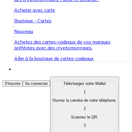
Acheter avec carte
Boutique - Cartes
Nouveau
Achetez des cartes-cadeaux de vos marques
préférées avec des cryptomonnaies.
Aller à la boutique de cartes-cadeaux
Acheter des Cryptomonnaies
S'inscrire
Se connecter
Téléchargez notre Wallet
1
Achetez les cryptomonnaies qui vous intéressent rapid
Ouvrez la caméra de votre téléphone.
Vendre des Cryptomonnaies
2
Convertissez vos cryptomonnaies en monnaie fiduciair
Scannez le QR.
3
Échanger (Swap)