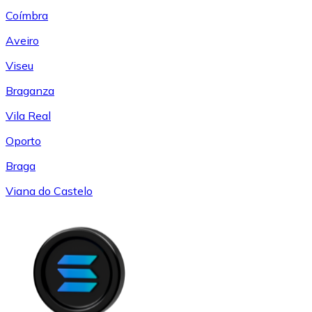
Coímbra
Aveiro
Viseu
Braganza
Vila Real
Oporto
Braga
Viana do Castelo