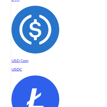
USD Coin
USDC