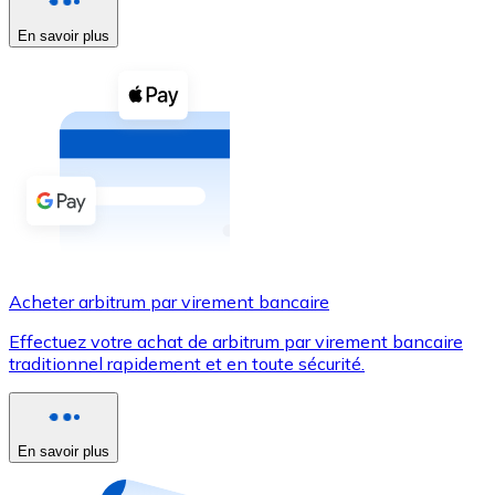
En savoir plus
Voir toutes
Coupons crypto
Achetez des cryptomonnaies en espèces et d'autres m
Acheter avec espèces
Virement SEPA
Ajoutez des fonds à votre compte Bitnovo ou effectuez 
Acheter avec virement bancaire
Acheter arbitrum par virement bancaire
Carte de crédit / débit
Effectuez votre achat de arbitrum par virement bancaire
Utilisez les cartes Visa et Mastercard pour acheter des
traditionnel rapidement et en toute sécurité.
Acheter avec carte
Boutique - Cartes
En savoir plus
Nouveau