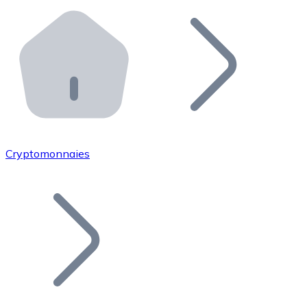
Effectuez des opérations de plus grande envergure. O
Distributeurs automatiques Bitnovo
Intégrez un ATM Bitnovo dans votre entreprise et per
API Bitnovo
Intégrez notre API dans votre écosystème.
Devenir Distributeur
Rejoignez notre réseau de distributeurs et commercialis
Cryptomonnaies
Lister un Token
Ajoutez le token de votre projet à notre service d'acha