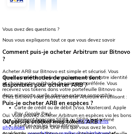
Vous avez des questions ?
Nous vous expliquons tout ce que vous devez savoir
Comment puis-je acheter Arbitrum sur Bitnovo
?
Acheter ARB sur Bitnovo est simple et sécurisé. Vous
Quelles méthodes de paiement sont
devez simplement créer un compte, vérifier votre identité
et choisir votre méthode de paiement préférée. Vous
disponibles pour acheter ARB ?
recevrez vos tokens dans votre portefeuille Bitnovo ou
dans n'importe quelle adresse externe compatible.
Chez Bitnovo vous pouvez acheter Arbitrum en utilisant :
Puis-je acheter ARB en espèces ?
Carte de crédit ou de débit (Visa, Mastercard, Apple
Pay, Google Pay)
Oui. Vous pouvez acheter Arbitrum en espèces via les bons
Virement bancaire SEPA ou SEPA Instantané
Où puis-je stocker mes tokens ARB ?
Bitnovo, disponibles dans plus de
40 000 points
Espèces via les bons Bitnovo
physiques
en Europe. Une fois que vous avez le bon,
accédez à :
www.bitnovo.com/buy/cash/arbitrum/
et
Avec votre compte Bitnovo, vous obtenez un portefeuille