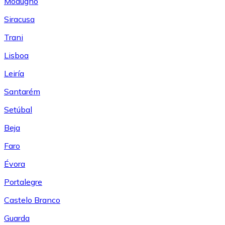
Modugno
Siracusa
Trani
Lisboa
Leiría
Santarém
Setúbal
Beja
Faro
Évora
Portalegre
Castelo Branco
Guarda