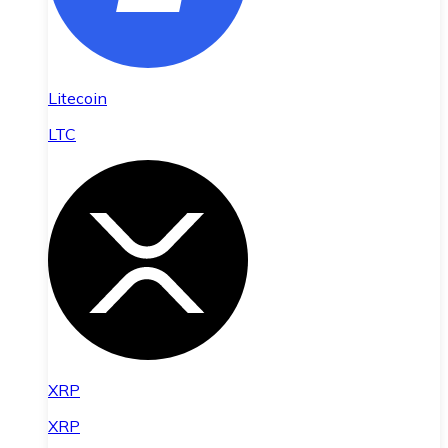
Litecoin
LTC
XRP
XRP