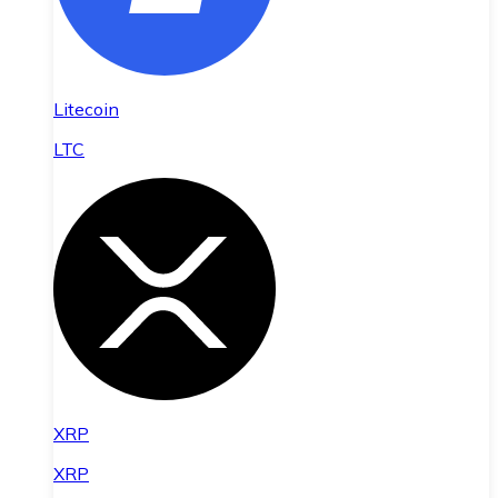
Litecoin
LTC
XRP
XRP