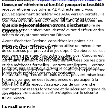
Dois-je vérifier mon identité pour acheter ADA
l'accès à un portefeuille sécurisé où vous pouvez stocker,
recevoir et gérer vos tokens ADA directement. Vous
?
pouvez également transférer vos ADA vers un portefeuille
externe compatible, comme Daedalus, Yoroi ou Ledger.
Oui. Pour se conformer aux réglementations européennes
Que dois-je considérer avant d'acheter
et assurer la sécurité des opérations, il est obligatoire de
s'inscrire et de vérifier votre identité avant d'effectuer des
Cardano ?
achats de cryptomonnaies sur Bitnovo.
Avant d'acheter Cardano, considérez les points clés
Pourquoi Bitnovo ?
suivants : Preuve d'enjeu : Cardano utilise un mécanisme
de consensus par preuve d'enjeu appelé Ouroboros, qui est
économe en énergie. Approche académique : Cardano est
Vous gardez vos cryptomonnaies
construit en utilisant des recherches évaluées par les pairs
et des méthodes formelles. Contrats intelligents : Cardano
La façon sûre et pratique d'avoir le contrôle total de vos
prend en charge les contrats intelligents via sa plateforme
fonds et de protéger vos cryptomonnaies.
Plutus. Staking : Les détenteurs d'ADA peuvent miser leurs
tokens pour gagner des récompenses et participer à la
Sûr et fiable
gouvernance du réseau. Assurez-vous de comprendre
comment son réseau fonctionne et de sécuriser la garde de
Toutes nos transactions sont protégées par la sécurité
vos tokens.
informatique.
Le meilleur prix