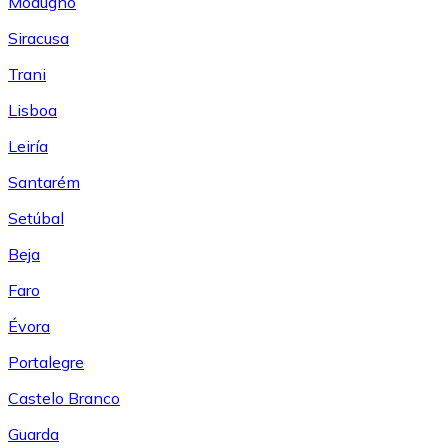
Modugno
Siracusa
Trani
Lisboa
Leiría
Santarém
Setúbal
Beja
Faro
Évora
Portalegre
Castelo Branco
Guarda