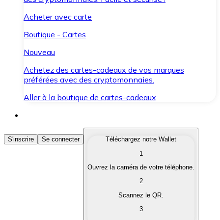
Acheter avec carte
Boutique - Cartes
Nouveau
Achetez des cartes-cadeaux de vos marques
préférées avec des cryptomonnaies.
Aller à la boutique de cartes-cadeaux
Acheter des Cryptomonnaies
S'inscrire
Se connecter
Téléchargez notre Wallet
1
Achetez les cryptomonnaies qui vous intéressent rapid
Ouvrez la caméra de votre téléphone.
Vendre des Cryptomonnaies
2
Convertissez vos cryptomonnaies en monnaie fiduciair
Scannez le QR.
3
Échanger (Swap)