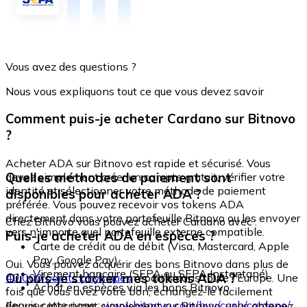
Vous avez des questions ?
Nous vous expliquons tout ce que vous devez savoir
Comment puis-je acheter Cardano sur Bitnovo
?
Acheter ADA sur Bitnovo est rapide et sécurisé. Vous
Quelles méthodes de paiement sont
devez simplement créer un compte gratuit, vérifier votre
identité et sélectionner votre méthode de paiement
disponibles pour acheter ADA ?
préférée. Vous pouvez recevoir vos tokens ADA
directement dans votre portefeuille Bitnovo ou les envoyer
Chez Bitnovo vous pouvez acheter Cardano avec :
vers n'importe quel portefeuille externe compatible.
Puis-je acheter ADA en espèces ?
Carte de crédit ou de débit (Visa, Mastercard, Apple
Pay, Google Pay)
Oui. Vous pouvez acquérir des bons Bitnovo dans plus de
Virement bancaire (SEPA ou SEPA Instantané)
Où puis-je stocker mes tokens ADA ?
40 000 points physiques
répartis dans toute l'Europe. Une
Achat en espèces via les bons Bitnovo
fois que vous avez votre bon, échangez-le facilement
depuis cette page :
www.bitnovo.com/buy/cash/cardano/
En vous inscrivant simplement sur Bitnovo, vous obtenez