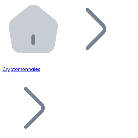
Effectuez des opérations de plus grande envergure. O
Distributeurs automatiques Bitnovo
Intégrez un ATM Bitnovo dans votre entreprise et per
API Bitnovo
Intégrez notre API dans votre écosystème.
Devenir Distributeur
Rejoignez notre réseau de distributeurs et commercialis
Cryptomonnaies
Lister un Token
Ajoutez le token de votre projet à notre service d'acha