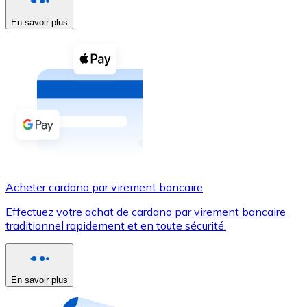
En savoir plus
Voir toutes
Coupons crypto
Achetez des cryptomonnaies en espèces et d'autres m
Acheter avec espèces
Virement SEPA
Ajoutez des fonds à votre compte Bitnovo ou effectuez 
Acheter avec virement bancaire
Acheter cardano par virement bancaire
Carte de crédit / débit
Effectuez votre achat de cardano par virement bancaire
Utilisez les cartes Visa et Mastercard pour acheter des
traditionnel rapidement et en toute sécurité.
Acheter avec carte
Boutique - Cartes
En savoir plus
Nouveau