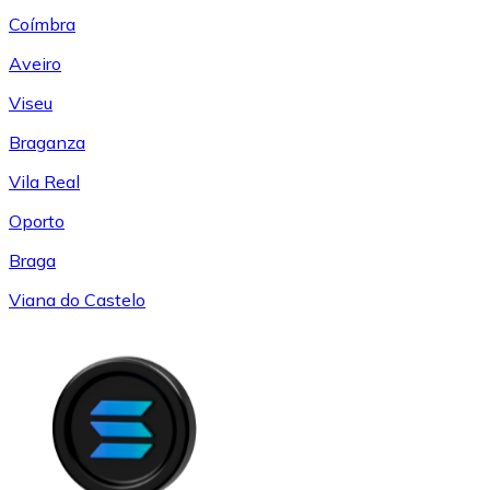
Coímbra
Aveiro
Viseu
Braganza
Vila Real
Oporto
Braga
Viana do Castelo