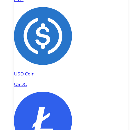
USD Coin
USDC