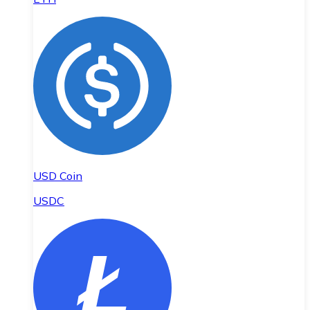
USD Coin
USDC