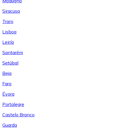
Modugno
Siracusa
Trani
Lisboa
Leiría
Santarém
Setúbal
Beja
Faro
Évora
Portalegre
Castelo Branco
Guarda