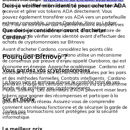
Dois-je vérifier mon identité pour acheter ADA
l'accès à un portefeuille sécurisé où vous pouvez stocker,
recevoir et gérer vos tokens ADA directement. Vous
?
pouvez également transférer vos ADA vers un portefeuille
externe compatible, comme Daedalus, Yoroi ou Ledger.
Oui. Pour se conformer aux réglementations européennes
Que dois-je considérer avant d'acheter
et assurer la sécurité des opérations, il est obligatoire de
s'inscrire et de vérifier votre identité avant d'effectuer des
Cardano ?
achats de cryptomonnaies sur Bitnovo.
Avant d'acheter Cardano, considérez les points clés
Pourquoi Bitnovo ?
suivants : Preuve d'enjeu : Cardano utilise un mécanisme
de consensus par preuve d'enjeu appelé Ouroboros, qui est
économe en énergie. Approche académique : Cardano est
Vous gardez vos cryptomonnaies
construit en utilisant des recherches évaluées par les pairs
et des méthodes formelles. Contrats intelligents : Cardano
La façon sûre et pratique d'avoir le contrôle total de vos
prend en charge les contrats intelligents via sa plateforme
fonds et de protéger vos cryptomonnaies.
Plutus. Staking : Les détenteurs d'ADA peuvent miser leurs
tokens pour gagner des récompenses et participer à la
Sûr et fiable
gouvernance du réseau. Assurez-vous de comprendre
comment son réseau fonctionne et de sécuriser la garde de
Toutes nos transactions sont protégées par la sécurité
vos tokens.
informatique.
Le meilleur prix