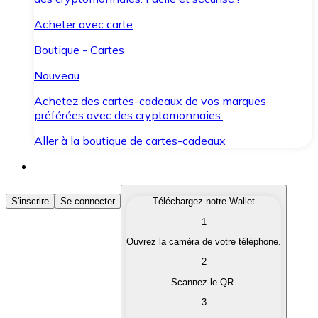
Acheter avec carte
Boutique - Cartes
Nouveau
Achetez des cartes-cadeaux de vos marques
préférées avec des cryptomonnaies.
Aller à la boutique de cartes-cadeaux
Acheter des Cryptomonnaies
S'inscrire
Se connecter
Téléchargez notre Wallet
1
Achetez les cryptomonnaies qui vous intéressent rapid
Ouvrez la caméra de votre téléphone.
Vendre des Cryptomonnaies
2
Convertissez vos cryptomonnaies en monnaie fiduciair
Scannez le QR.
3
Échanger (Swap)