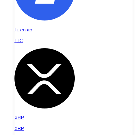
Litecoin
LTC
XRP
XRP