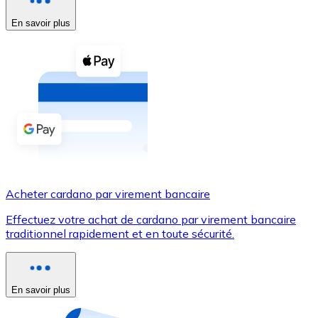
En savoir plus
Voir toutes
Coupons crypto
Achetez des cryptomonnaies en espèces et d'autres m
Acheter avec espèces
Virement SEPA
Ajoutez des fonds à votre compte Bitnovo ou effectuez 
Acheter avec virement bancaire
Acheter cardano par virement bancaire
Carte de crédit / débit
Effectuez votre achat de cardano par virement bancaire
Utilisez les cartes Visa et Mastercard pour acheter des
traditionnel rapidement et en toute sécurité.
Acheter avec carte
Boutique - Cartes
En savoir plus
Nouveau