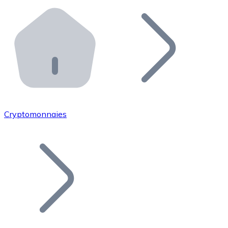
Effectuez des opérations de plus grande envergure. O
Distributeurs automatiques Bitnovo
Intégrez un ATM Bitnovo dans votre entreprise et per
API Bitnovo
Intégrez notre API dans votre écosystème.
Devenir Distributeur
Rejoignez notre réseau de distributeurs et commercialis
Cryptomonnaies
Lister un Token
Ajoutez le token de votre projet à notre service d'acha