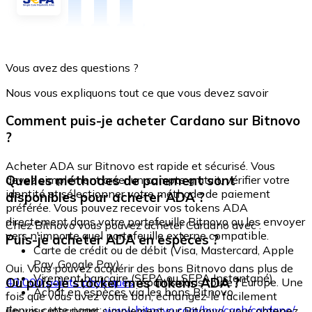
Vous avez des questions ?
Nous vous expliquons tout ce que vous devez savoir
Comment puis-je acheter Cardano sur Bitnovo
?
Acheter ADA sur Bitnovo est rapide et sécurisé. Vous
Quelles méthodes de paiement sont
devez simplement créer un compte gratuit, vérifier votre
identité et sélectionner votre méthode de paiement
disponibles pour acheter ADA ?
préférée. Vous pouvez recevoir vos tokens ADA
directement dans votre portefeuille Bitnovo ou les envoyer
Chez Bitnovo vous pouvez acheter Cardano avec :
vers n'importe quel portefeuille externe compatible.
Puis-je acheter ADA en espèces ?
Carte de crédit ou de débit (Visa, Mastercard, Apple
Pay, Google Pay)
Oui. Vous pouvez acquérir des bons Bitnovo dans plus de
Virement bancaire (SEPA ou SEPA Instantané)
Où puis-je stocker mes tokens ADA ?
40 000 points physiques
répartis dans toute l'Europe. Une
Achat en espèces via les bons Bitnovo
fois que vous avez votre bon, échangez-le facilement
depuis cette page :
www.bitnovo.com/buy/cash/cardano/
En vous inscrivant simplement sur Bitnovo, vous obtenez