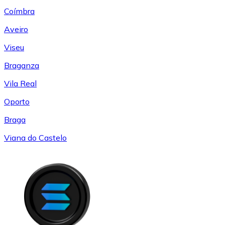
Coímbra
Aveiro
Viseu
Braganza
Vila Real
Oporto
Braga
Viana do Castelo