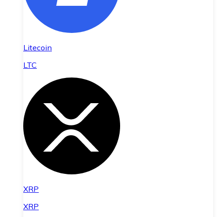
Litecoin
LTC
XRP
XRP