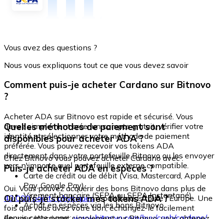
Vous avez des questions ?
Nous vous expliquons tout ce que vous devez savoir
Comment puis-je acheter Cardano sur Bitnovo
?
Acheter ADA sur Bitnovo est rapide et sécurisé. Vous
Quelles méthodes de paiement sont
devez simplement créer un compte gratuit, vérifier votre
identité et sélectionner votre méthode de paiement
disponibles pour acheter ADA ?
préférée. Vous pouvez recevoir vos tokens ADA
directement dans votre portefeuille Bitnovo ou les envoyer
Chez Bitnovo vous pouvez acheter Cardano avec :
vers n'importe quel portefeuille externe compatible.
Puis-je acheter ADA en espèces ?
Carte de crédit ou de débit (Visa, Mastercard, Apple
Pay, Google Pay)
Oui. Vous pouvez acquérir des bons Bitnovo dans plus de
Virement bancaire (SEPA ou SEPA Instantané)
Où puis-je stocker mes tokens ADA ?
40 000 points physiques
répartis dans toute l'Europe. Une
Achat en espèces via les bons Bitnovo
fois que vous avez votre bon, échangez-le facilement
depuis cette page :
www.bitnovo.com/buy/cash/cardano/
En vous inscrivant simplement sur Bitnovo, vous obtenez