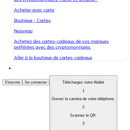
Acheter avec carte
Boutique - Cartes
Nouveau
Achetez des cartes-cadeaux de vos marques
préférées avec des cryptomonnaies.
Aller à la boutique de cartes-cadeaux
Acheter des Cryptomonnaies
S'inscrire
Se connecter
Téléchargez notre Wallet
1
Achetez les cryptomonnaies qui vous intéressent rapid
Ouvrez la caméra de votre téléphone.
Vendre des Cryptomonnaies
2
Convertissez vos cryptomonnaies en monnaie fiduciair
Scannez le QR.
3
Échanger (Swap)