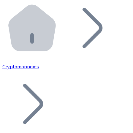
Effectuez des opérations de plus grande envergure. O
Distributeurs automatiques Bitnovo
Intégrez un ATM Bitnovo dans votre entreprise et per
API Bitnovo
Intégrez notre API dans votre écosystème.
Devenir Distributeur
Rejoignez notre réseau de distributeurs et commercialis
Cryptomonnaies
Lister un Token
Ajoutez le token de votre projet à notre service d'acha