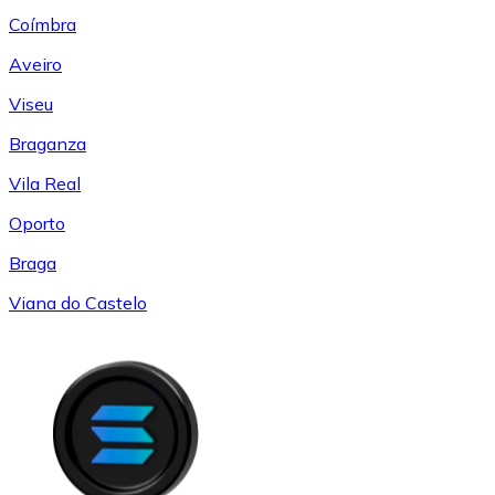
Coímbra
Aveiro
Viseu
Braganza
Vila Real
Oporto
Braga
Viana do Castelo