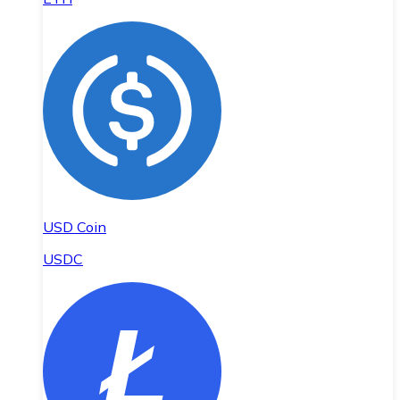
USD Coin
USDC