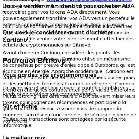
Dois-je vérifier mon identité pour acheter ADA
l'accès à un portefeuille sécurisé où vous pouvez stocker,
recevoir et gérer vos tokens ADA directement. Vous
?
pouvez également transférer vos ADA vers un portefeuille
externe compatible, comme Daedalus, Yoroi ou Ledger.
Oui. Pour se conformer aux réglementations européennes
Que dois-je considérer avant d'acheter
et assurer la sécurité des opérations, il est obligatoire de
s'inscrire et de vérifier votre identité avant d'effectuer des
Cardano ?
achats de cryptomonnaies sur Bitnovo.
Avant d'acheter Cardano, considérez les points clés
Pourquoi Bitnovo ?
suivants : Preuve d'enjeu : Cardano utilise un mécanisme
de consensus par preuve d'enjeu appelé Ouroboros, qui est
économe en énergie. Approche académique : Cardano est
Vous gardez vos cryptomonnaies
construit en utilisant des recherches évaluées par les pairs
et des méthodes formelles. Contrats intelligents : Cardano
La façon sûre et pratique d'avoir le contrôle total de vos
prend en charge les contrats intelligents via sa plateforme
fonds et de protéger vos cryptomonnaies.
Plutus. Staking : Les détenteurs d'ADA peuvent miser leurs
tokens pour gagner des récompenses et participer à la
Sûr et fiable
gouvernance du réseau. Assurez-vous de comprendre
comment son réseau fonctionne et de sécuriser la garde de
Toutes nos transactions sont protégées par la sécurité
vos tokens.
informatique.
Le meilleur prix