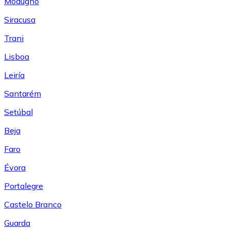
Modugno
Siracusa
Trani
Lisboa
Leiría
Santarém
Setúbal
Beja
Faro
Évora
Portalegre
Castelo Branco
Guarda