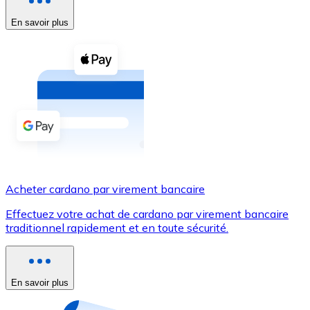
En savoir plus
Voir toutes
Coupons crypto
Achetez des cryptomonnaies en espèces et d'autres m
Acheter avec espèces
Virement SEPA
Ajoutez des fonds à votre compte Bitnovo ou effectuez 
Acheter avec virement bancaire
Acheter cardano par virement bancaire
Carte de crédit / débit
Effectuez votre achat de cardano par virement bancaire
Utilisez les cartes Visa et Mastercard pour acheter des
traditionnel rapidement et en toute sécurité.
Acheter avec carte
Boutique - Cartes
En savoir plus
Nouveau