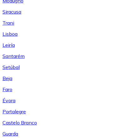
Modugno
Siracusa
Trani
Lisboa
Leiría
Santarém
Setúbal
Beja
Faro
Évora
Portalegre
Castelo Branco
Guarda