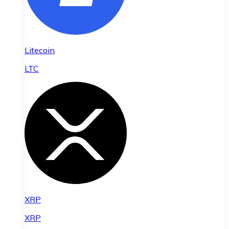
Litecoin
LTC
XRP
XRP