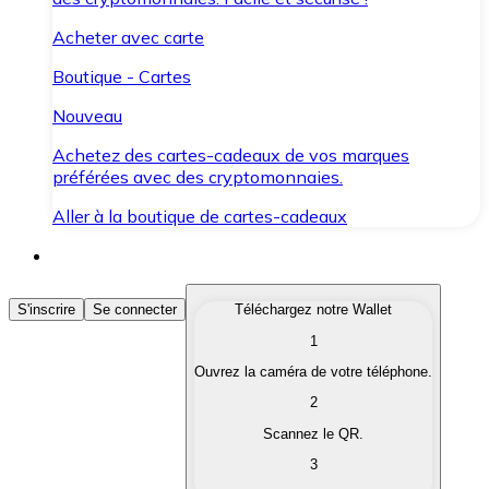
Acheter avec carte
Boutique - Cartes
Nouveau
Achetez des cartes-cadeaux de vos marques
préférées avec des cryptomonnaies.
Aller à la boutique de cartes-cadeaux
Acheter des Cryptomonnaies
S'inscrire
Se connecter
Téléchargez notre Wallet
1
Achetez les cryptomonnaies qui vous intéressent rapid
Ouvrez la caméra de votre téléphone.
Vendre des Cryptomonnaies
2
Convertissez vos cryptomonnaies en monnaie fiduciair
Scannez le QR.
3
Échanger (Swap)