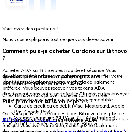
Vous avez des questions ?
Nous vous expliquons tout ce que vous devez savoir
Comment puis-je acheter Cardano sur Bitnovo
?
Acheter ADA sur Bitnovo est rapide et sécurisé. Vous
Quelles méthodes de paiement sont
devez simplement créer un compte gratuit, vérifier votre
identité et sélectionner votre méthode de paiement
disponibles pour acheter ADA ?
préférée. Vous pouvez recevoir vos tokens ADA
directement dans votre portefeuille Bitnovo ou les envoyer
Chez Bitnovo vous pouvez acheter Cardano avec :
vers n'importe quel portefeuille externe compatible.
Puis-je acheter ADA en espèces ?
Carte de crédit ou de débit (Visa, Mastercard, Apple
Pay, Google Pay)
Oui. Vous pouvez acquérir des bons Bitnovo dans plus de
Virement bancaire (SEPA ou SEPA Instantané)
Où puis-je stocker mes tokens ADA ?
40 000 points physiques
répartis dans toute l'Europe. Une
Achat en espèces via les bons Bitnovo
fois que vous avez votre bon, échangez-le facilement
depuis cette page :
www.bitnovo.com/buy/cash/cardano/
En vous inscrivant simplement sur Bitnovo, vous obtenez