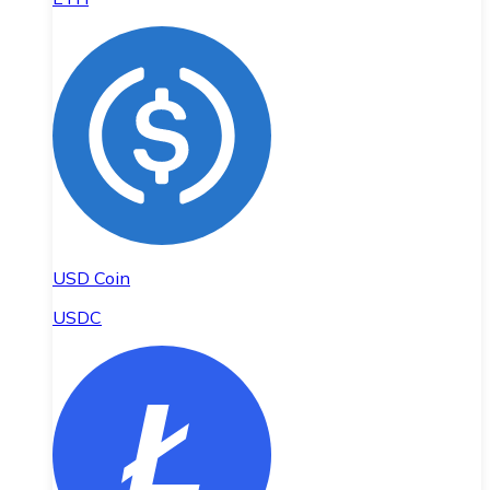
USD Coin
USDC