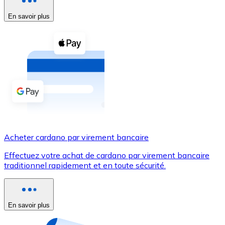
En savoir plus
Voir toutes
Coupons crypto
Achetez des cryptomonnaies en espèces et d'autres m
Acheter avec espèces
Virement SEPA
Ajoutez des fonds à votre compte Bitnovo ou effectuez 
Acheter avec virement bancaire
Acheter cardano par virement bancaire
Carte de crédit / débit
Effectuez votre achat de cardano par virement bancaire
Utilisez les cartes Visa et Mastercard pour acheter des
traditionnel rapidement et en toute sécurité.
Acheter avec carte
Boutique - Cartes
En savoir plus
Nouveau