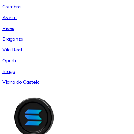
Coímbra
Aveiro
Viseu
Braganza
Vila Real
Oporto
Braga
Viana do Castelo