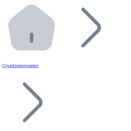
Effectuez des opérations de plus grande envergure. O
Distributeurs automatiques Bitnovo
Intégrez un ATM Bitnovo dans votre entreprise et per
API Bitnovo
Intégrez notre API dans votre écosystème.
Devenir Distributeur
Rejoignez notre réseau de distributeurs et commercialis
Cryptomonnaies
Lister un Token
Ajoutez le token de votre projet à notre service d'acha