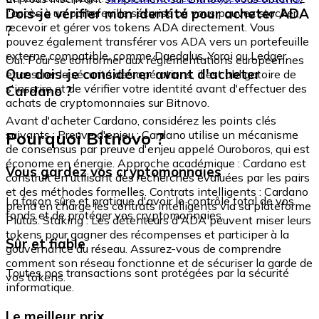
Dois-je vérifier mon identité pour acheter ADA
l'accès à un portefeuille sécurisé où vous pouvez stocker,
recevoir et gérer vos tokens ADA directement. Vous
?
pouvez également transférer vos ADA vers un portefeuille
externe compatible, comme Daedalus, Yoroi ou Ledger.
Oui. Pour se conformer aux réglementations européennes
Que dois-je considérer avant d'acheter
et assurer la sécurité des opérations, il est obligatoire de
s'inscrire et de vérifier votre identité avant d'effectuer des
Cardano ?
achats de cryptomonnaies sur Bitnovo.
Avant d'acheter Cardano, considérez les points clés
Pourquoi Bitnovo ?
suivants : Preuve d'enjeu : Cardano utilise un mécanisme
de consensus par preuve d'enjeu appelé Ouroboros, qui est
économe en énergie. Approche académique : Cardano est
Vous gardez vos cryptomonnaies
construit en utilisant des recherches évaluées par les pairs
et des méthodes formelles. Contrats intelligents : Cardano
La façon sûre et pratique d'avoir le contrôle total de vos
prend en charge les contrats intelligents via sa plateforme
fonds et de protéger vos cryptomonnaies.
Plutus. Staking : Les détenteurs d'ADA peuvent miser leurs
tokens pour gagner des récompenses et participer à la
Sûr et fiable
gouvernance du réseau. Assurez-vous de comprendre
comment son réseau fonctionne et de sécuriser la garde de
Toutes nos transactions sont protégées par la sécurité
vos tokens.
informatique.
Le meilleur prix