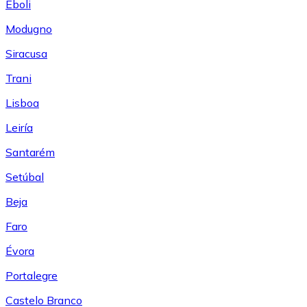
Eboli
Modugno
Siracusa
Trani
Lisboa
Leiría
Santarém
Setúbal
Beja
Faro
Évora
Portalegre
Castelo Branco