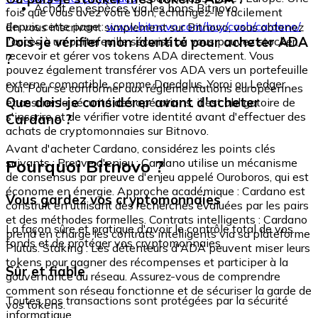
Achat en espèces via les bons Bitnovo
fois que vous avez votre bon, échangez-le facilement
depuis cette page :
www.bitnovo.com/buy/cash/cardano/
En vous inscrivant simplement sur Bitnovo, vous obtenez
Dois-je vérifier mon identité pour acheter ADA
l'accès à un portefeuille sécurisé où vous pouvez stocker,
recevoir et gérer vos tokens ADA directement. Vous
?
pouvez également transférer vos ADA vers un portefeuille
externe compatible, comme Daedalus, Yoroi ou Ledger.
Oui. Pour se conformer aux réglementations européennes
Que dois-je considérer avant d'acheter
et assurer la sécurité des opérations, il est obligatoire de
s'inscrire et de vérifier votre identité avant d'effectuer des
Cardano ?
achats de cryptomonnaies sur Bitnovo.
Avant d'acheter Cardano, considérez les points clés
Pourquoi Bitnovo ?
suivants : Preuve d'enjeu : Cardano utilise un mécanisme
de consensus par preuve d'enjeu appelé Ouroboros, qui est
économe en énergie. Approche académique : Cardano est
Vous gardez vos cryptomonnaies
construit en utilisant des recherches évaluées par les pairs
et des méthodes formelles. Contrats intelligents : Cardano
La façon sûre et pratique d'avoir le contrôle total de vos
prend en charge les contrats intelligents via sa plateforme
fonds et de protéger vos cryptomonnaies.
Plutus. Staking : Les détenteurs d'ADA peuvent miser leurs
tokens pour gagner des récompenses et participer à la
Sûr et fiable
gouvernance du réseau. Assurez-vous de comprendre
comment son réseau fonctionne et de sécuriser la garde de
Toutes nos transactions sont protégées par la sécurité
vos tokens.
informatique.