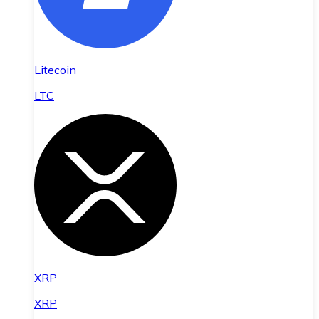
Litecoin
LTC
XRP
XRP