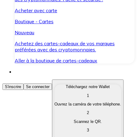
Acheter avec carte
Boutique - Cartes
Nouveau
Achetez des cartes-cadeaux de vos marques
préférées avec des cryptomonnaies.
Aller à la boutique de cartes-cadeaux
Acheter des Cryptomonnaies
S'inscrire
Se connecter
Téléchargez notre Wallet
1
Achetez les cryptomonnaies qui vous intéressent rapid
Ouvrez la caméra de votre téléphone.
Vendre des Cryptomonnaies
2
Convertissez vos cryptomonnaies en monnaie fiduciair
Scannez le QR.
3
Échanger (Swap)