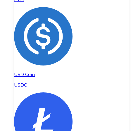
USD Coin
USDC