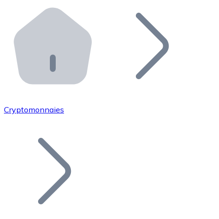
Effectuez des opérations de plus grande envergure. O
Distributeurs automatiques Bitnovo
Intégrez un ATM Bitnovo dans votre entreprise et per
API Bitnovo
Intégrez notre API dans votre écosystème.
Devenir Distributeur
Rejoignez notre réseau de distributeurs et commercialis
Cryptomonnaies
Lister un Token
Ajoutez le token de votre projet à notre service d'acha