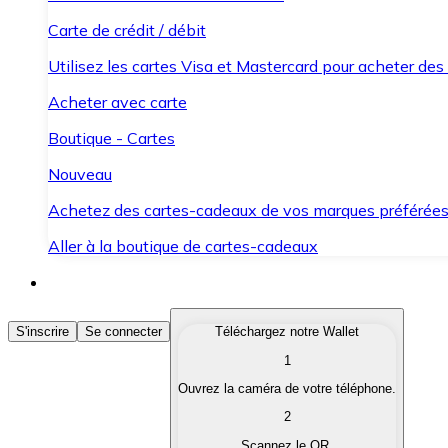
Carte de crédit / débit
Utilisez les cartes Visa et Mastercard pour acheter des
Acheter avec carte
Boutique - Cartes
Nouveau
Achetez des cartes-cadeaux de vos marques préférée
Aller à la boutique de cartes-cadeaux
Acheter des Cryptomonnaies
S'inscrire
Se connecter
Téléchargez notre Wallet
1
Achetez les cryptomonnaies qui vous intéressent rapid
Ouvrez la caméra de votre téléphone.
Vendre des Cryptomonnaies
2
Convertissez vos cryptomonnaies en monnaie fiduciair
Scannez le QR.