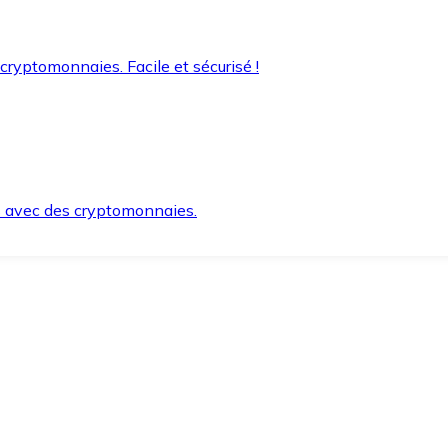
 cryptomonnaies. Facile et sécurisé !
s avec des cryptomonnaies.
ement et en toute sécurité.
e lorsque vous en avez besoin.