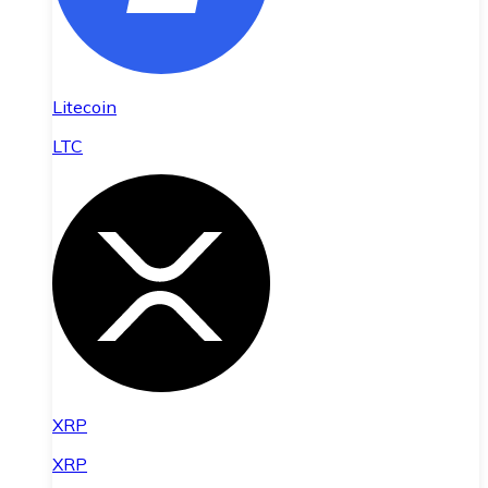
Litecoin
LTC
XRP
XRP