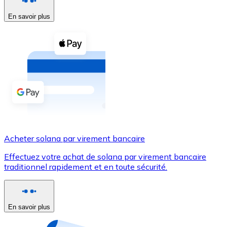
En savoir plus
Voir toutes
Coupons crypto
Achetez des cryptomonnaies en espèces et d'autres m
Acheter avec espèces
Virement SEPA
Ajoutez des fonds à votre compte Bitnovo ou effectuez 
Acheter avec virement bancaire
Acheter solana par virement bancaire
Carte de crédit / débit
Effectuez votre achat de solana par virement bancaire
Utilisez les cartes Visa et Mastercard pour acheter des
traditionnel rapidement et en toute sécurité.
Acheter avec carte
Boutique - Cartes
En savoir plus
Nouveau