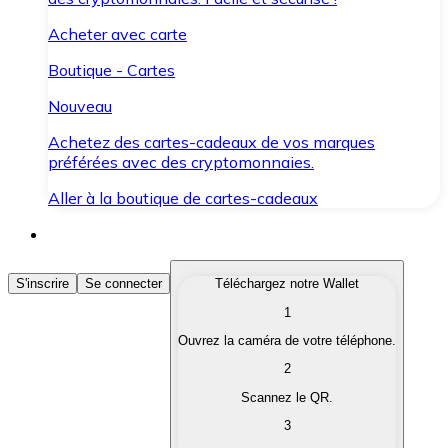
Acheter avec carte
Boutique - Cartes
Nouveau
Achetez des cartes-cadeaux de vos marques
préférées avec des cryptomonnaies.
Aller à la boutique de cartes-cadeaux
Acheter des Cryptomonnaies
S'inscrire
Se connecter
Téléchargez notre Wallet
1
Achetez les cryptomonnaies qui vous intéressent rapid
Ouvrez la caméra de votre téléphone.
Vendre des Cryptomonnaies
2
Convertissez vos cryptomonnaies en monnaie fiduciair
Scannez le QR.
3
Échanger (Swap)