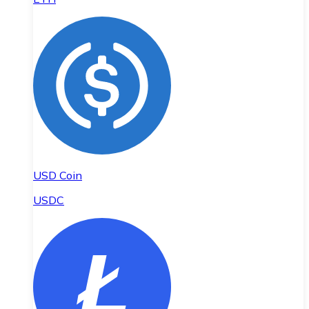
USD Coin
USDC