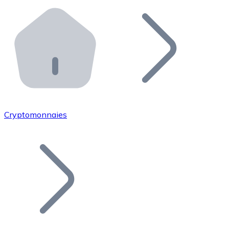
Effectuez des opérations de plus grande envergure. O
Distributeurs automatiques Bitnovo
Intégrez un ATM Bitnovo dans votre entreprise et per
API Bitnovo
Intégrez notre API dans votre écosystème.
Devenir Distributeur
Rejoignez notre réseau de distributeurs et commercialis
Cryptomonnaies
Lister un Token
Ajoutez le token de votre projet à notre service d'acha