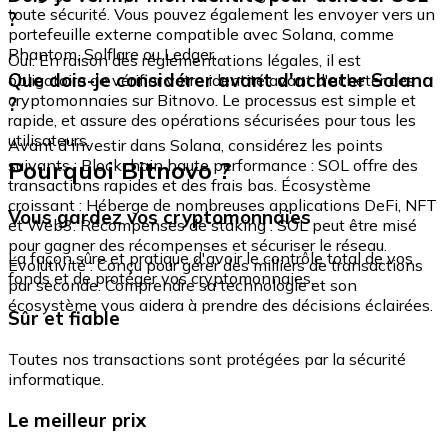
toute sécurité. Vous pouvez également les envoyer vers un
?
portefeuille externe compatible avec Solana, comme
Phantom, Solflare ou Ledger.
Oui. En raison des réglementations légales, il est
Que dois-je considérer avant d'acheter Solana
obligatoire de vérifier votre identité avant d'acheter des
cryptomonnaies sur Bitnovo. Le processus est simple et
?
rapide, et assure des opérations sécurisées pour tous les
utilisateurs.
Avant d'investir dans Solana, considérez les points
Pourquoi Bitnovo ?
suivants : Blockchain haute performance : SOL offre des
transactions rapides et des frais bas. Écosystème
croissant : Héberge de nombreuses applications DeFi, NFT
Vous gardez vos cryptomonnaies
et Web3. Récompenses de staking : SOL peut être misé
pour gagner des récompenses et sécuriser le réseau.
La façon sûre et pratique d'avoir le contrôle total de vos
Évolutivité : Conçu pour gérer des milliers de transactions
fonds et de protéger vos cryptomonnaies.
par seconde. Comprendre sa technologie et son
écosystème vous aidera à prendre des décisions éclairées.
Sûr et fiable
Toutes nos transactions sont protégées par la sécurité
informatique.
Le meilleur prix