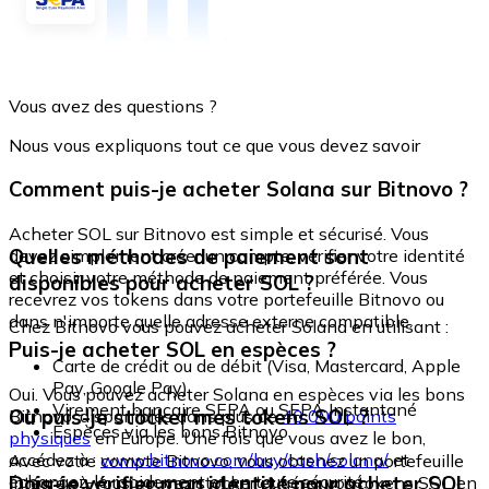
Vous avez des questions ?
Nous vous expliquons tout ce que vous devez savoir
Comment puis-je acheter Solana sur Bitnovo ?
Acheter SOL sur Bitnovo est simple et sécurisé. Vous
Quelles méthodes de paiement sont
devez simplement créer un compte, vérifier votre identité
et choisir votre méthode de paiement préférée. Vous
disponibles pour acheter SOL ?
recevrez vos tokens dans votre portefeuille Bitnovo ou
dans n'importe quelle adresse externe compatible.
Chez Bitnovo vous pouvez acheter Solana en utilisant :
Puis-je acheter SOL en espèces ?
Carte de crédit ou de débit (Visa, Mastercard, Apple
Pay, Google Pay)
Oui. Vous pouvez acheter Solana en espèces via les bons
Virement bancaire SEPA ou SEPA Instantané
Où puis-je stocker mes tokens SOL ?
Bitnovo, disponibles dans plus de
40 000 points
Espèces via les bons Bitnovo
physiques
en Europe. Une fois que vous avez le bon,
accédez à :
www.bitnovo.com/buy/cash/solana/
et
Avec votre compte Bitnovo, vous obtenez un portefeuille
échangez-le rapidement et en toute sécurité.
Dois-je vérifier mon identité pour acheter SOL
intégré où vous pouvez stocker et gérer vos tokens SOL en