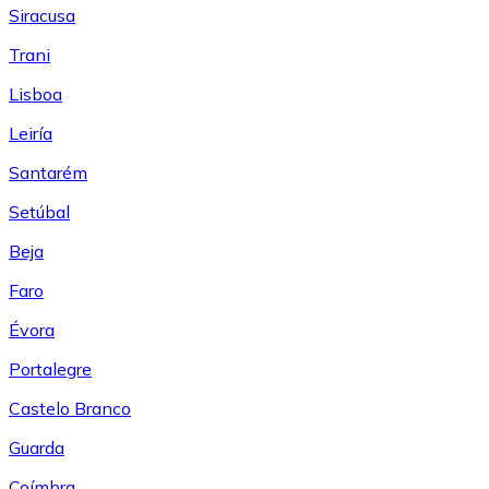
Siracusa
Trani
Lisboa
Leiría
Santarém
Setúbal
Beja
Faro
Évora
Portalegre
Castelo Branco
Guarda
Coímbra