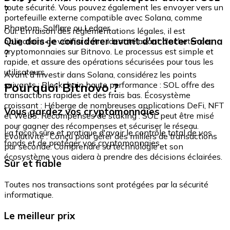
toute sécurité. Vous pouvez également les envoyer vers un
?
portefeuille externe compatible avec Solana, comme
Phantom, Solflare ou Ledger.
Oui. En raison des réglementations légales, il est
Que dois-je considérer avant d'acheter Solana
obligatoire de vérifier votre identité avant d'acheter des
cryptomonnaies sur Bitnovo. Le processus est simple et
?
rapide, et assure des opérations sécurisées pour tous les
utilisateurs.
Avant d'investir dans Solana, considérez les points
Pourquoi Bitnovo ?
suivants : Blockchain haute performance : SOL offre des
transactions rapides et des frais bas. Écosystème
croissant : Héberge de nombreuses applications DeFi, NFT
Vous gardez vos cryptomonnaies
et Web3. Récompenses de staking : SOL peut être misé
pour gagner des récompenses et sécuriser le réseau.
La façon sûre et pratique d'avoir le contrôle total de vos
Évolutivité : Conçu pour gérer des milliers de transactions
fonds et de protéger vos cryptomonnaies.
par seconde. Comprendre sa technologie et son
écosystème vous aidera à prendre des décisions éclairées.
Sûr et fiable
Toutes nos transactions sont protégées par la sécurité
informatique.
Le meilleur prix