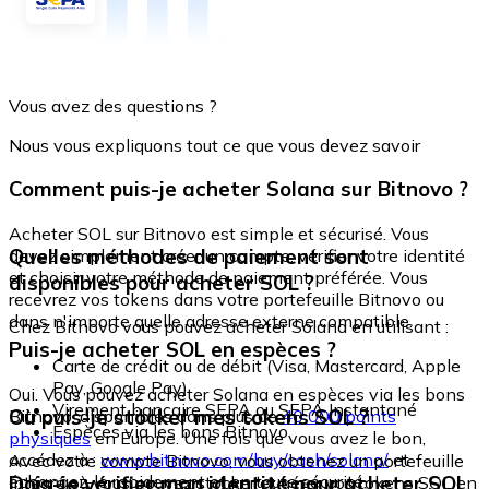
Vous avez des questions ?
Nous vous expliquons tout ce que vous devez savoir
Comment puis-je acheter Solana sur Bitnovo ?
Acheter SOL sur Bitnovo est simple et sécurisé. Vous
Quelles méthodes de paiement sont
devez simplement créer un compte, vérifier votre identité
et choisir votre méthode de paiement préférée. Vous
disponibles pour acheter SOL ?
recevrez vos tokens dans votre portefeuille Bitnovo ou
dans n'importe quelle adresse externe compatible.
Chez Bitnovo vous pouvez acheter Solana en utilisant :
Puis-je acheter SOL en espèces ?
Carte de crédit ou de débit (Visa, Mastercard, Apple
Pay, Google Pay)
Oui. Vous pouvez acheter Solana en espèces via les bons
Virement bancaire SEPA ou SEPA Instantané
Où puis-je stocker mes tokens SOL ?
Bitnovo, disponibles dans plus de
40 000 points
Espèces via les bons Bitnovo
physiques
en Europe. Une fois que vous avez le bon,
accédez à :
www.bitnovo.com/buy/cash/solana/
et
Avec votre compte Bitnovo, vous obtenez un portefeuille
échangez-le rapidement et en toute sécurité.
Dois-je vérifier mon identité pour acheter SOL
intégré où vous pouvez stocker et gérer vos tokens SOL en