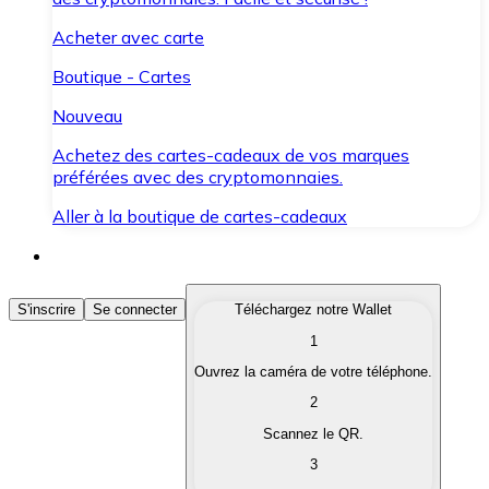
Acheter avec carte
Boutique - Cartes
Nouveau
Achetez des cartes-cadeaux de vos marques
préférées avec des cryptomonnaies.
Aller à la boutique de cartes-cadeaux
Acheter des Cryptomonnaies
S'inscrire
Se connecter
Téléchargez notre Wallet
1
Achetez les cryptomonnaies qui vous intéressent rapid
Ouvrez la caméra de votre téléphone.
Vendre des Cryptomonnaies
2
Convertissez vos cryptomonnaies en monnaie fiduciair
Scannez le QR.
3
Échanger (Swap)