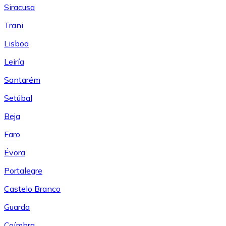
Siracusa
Trani
Lisboa
Leiría
Santarém
Setúbal
Beja
Faro
Évora
Portalegre
Castelo Branco
Guarda
Coímbra