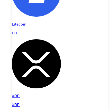
Litecoin
LTC
XRP
XRP