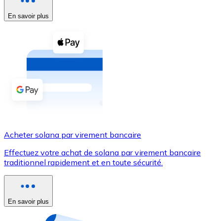
En savoir plus
Voir toutes
Coupons crypto
Achetez des cryptomonnaies en espèces et d'autres m
Acheter avec espèces
Virement SEPA
Ajoutez des fonds à votre compte Bitnovo ou effectuez 
Acheter avec virement bancaire
Acheter solana par virement bancaire
Carte de crédit / débit
Effectuez votre achat de solana par virement bancaire
Utilisez les cartes Visa et Mastercard pour acheter des
traditionnel rapidement et en toute sécurité.
Acheter avec carte
Boutique - Cartes
En savoir plus
Nouveau