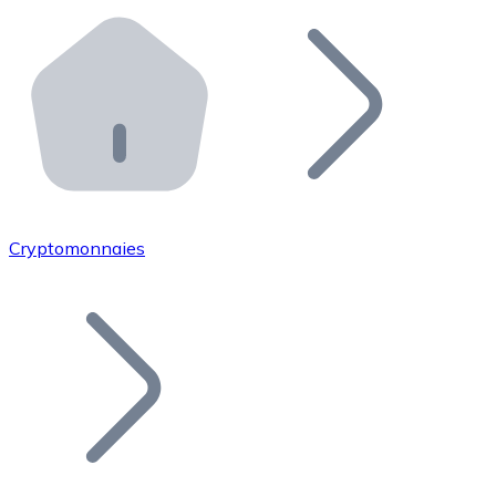
Effectuez des opérations de plus grande envergure. O
Distributeurs automatiques Bitnovo
Intégrez un ATM Bitnovo dans votre entreprise et per
API Bitnovo
Intégrez notre API dans votre écosystème.
Devenir Distributeur
Rejoignez notre réseau de distributeurs et commercialis
Cryptomonnaies
Lister un Token
Ajoutez le token de votre projet à notre service d'acha