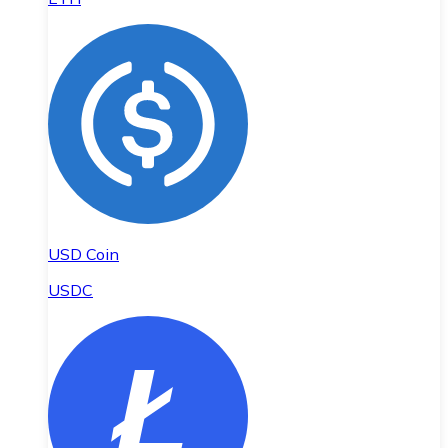
USD Coin
USDC