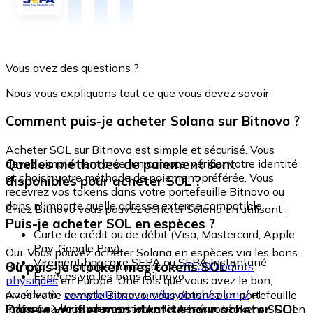
Vous avez des questions ?
Nous vous expliquons tout ce que vous devez savoir
Comment puis-je acheter Solana sur Bitnovo ?
Acheter SOL sur Bitnovo est simple et sécurisé. Vous
Quelles méthodes de paiement sont
devez simplement créer un compte, vérifier votre identité
et choisir votre méthode de paiement préférée. Vous
disponibles pour acheter SOL ?
recevrez vos tokens dans votre portefeuille Bitnovo ou
dans n'importe quelle adresse externe compatible.
Chez Bitnovo vous pouvez acheter Solana en utilisant :
Puis-je acheter SOL en espèces ?
Carte de crédit ou de débit (Visa, Mastercard, Apple
Pay, Google Pay)
Oui. Vous pouvez acheter Solana en espèces via les bons
Virement bancaire SEPA ou SEPA Instantané
Où puis-je stocker mes tokens SOL ?
Bitnovo, disponibles dans plus de
40 000 points
Espèces via les bons Bitnovo
physiques
en Europe. Une fois que vous avez le bon,
accédez à :
www.bitnovo.com/buy/cash/solana/
et
Avec votre compte Bitnovo, vous obtenez un portefeuille
échangez-le rapidement et en toute sécurité.
Dois-je vérifier mon identité pour acheter SOL
intégré où vous pouvez stocker et gérer vos tokens SOL en