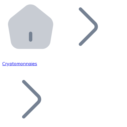
Effectuez des opérations de plus grande envergure. O
Distributeurs automatiques Bitnovo
Intégrez un ATM Bitnovo dans votre entreprise et per
API Bitnovo
Intégrez notre API dans votre écosystème.
Devenir Distributeur
Rejoignez notre réseau de distributeurs et commercialis
Cryptomonnaies
Lister un Token
Ajoutez le token de votre projet à notre service d'acha