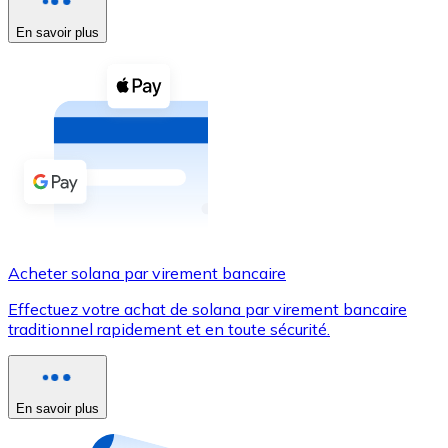
En savoir plus
Voir toutes
Coupons crypto
Achetez des cryptomonnaies en espèces et d'autres m
Acheter avec espèces
Virement SEPA
Ajoutez des fonds à votre compte Bitnovo ou effectuez 
Acheter avec virement bancaire
Acheter solana par virement bancaire
Carte de crédit / débit
Effectuez votre achat de solana par virement bancaire
Utilisez les cartes Visa et Mastercard pour acheter des
traditionnel rapidement et en toute sécurité.
Acheter avec carte
Boutique - Cartes
En savoir plus
Nouveau