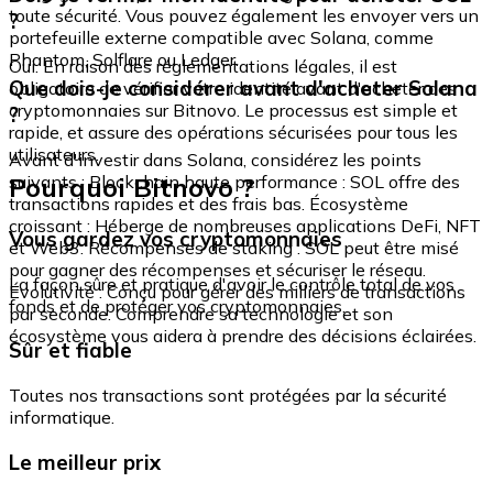
toute sécurité. Vous pouvez également les envoyer vers un
?
portefeuille externe compatible avec Solana, comme
Phantom, Solflare ou Ledger.
Oui. En raison des réglementations légales, il est
Que dois-je considérer avant d'acheter Solana
obligatoire de vérifier votre identité avant d'acheter des
cryptomonnaies sur Bitnovo. Le processus est simple et
?
rapide, et assure des opérations sécurisées pour tous les
utilisateurs.
Avant d'investir dans Solana, considérez les points
Pourquoi Bitnovo ?
suivants : Blockchain haute performance : SOL offre des
transactions rapides et des frais bas. Écosystème
croissant : Héberge de nombreuses applications DeFi, NFT
Vous gardez vos cryptomonnaies
et Web3. Récompenses de staking : SOL peut être misé
pour gagner des récompenses et sécuriser le réseau.
La façon sûre et pratique d'avoir le contrôle total de vos
Évolutivité : Conçu pour gérer des milliers de transactions
fonds et de protéger vos cryptomonnaies.
par seconde. Comprendre sa technologie et son
écosystème vous aidera à prendre des décisions éclairées.
Sûr et fiable
Toutes nos transactions sont protégées par la sécurité
informatique.
Le meilleur prix