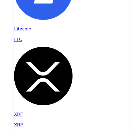
Litecoin
LTC
XRP
XRP