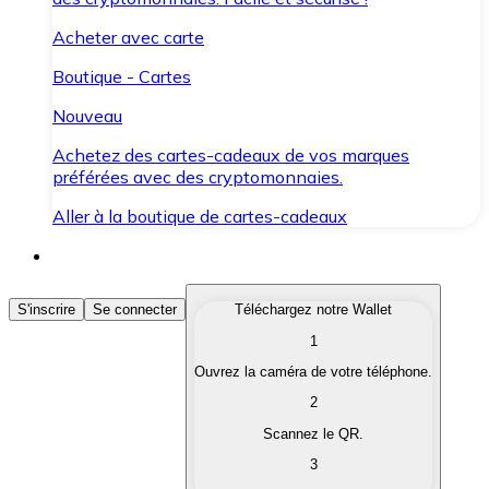
Acheter avec carte
Boutique - Cartes
Nouveau
Achetez des cartes-cadeaux de vos marques
préférées avec des cryptomonnaies.
Aller à la boutique de cartes-cadeaux
Acheter des Cryptomonnaies
S'inscrire
Se connecter
Téléchargez notre Wallet
1
Achetez les cryptomonnaies qui vous intéressent rapid
Ouvrez la caméra de votre téléphone.
Vendre des Cryptomonnaies
2
Convertissez vos cryptomonnaies en monnaie fiduciair
Scannez le QR.
3
Échanger (Swap)