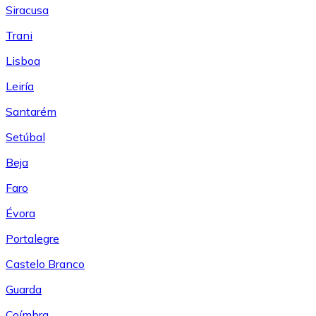
Siracusa
Trani
Lisboa
Leiría
Santarém
Setúbal
Beja
Faro
Évora
Portalegre
Castelo Branco
Guarda
Coímbra