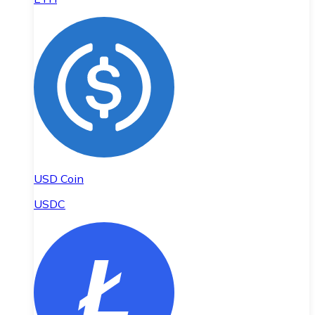
USD Coin
USDC