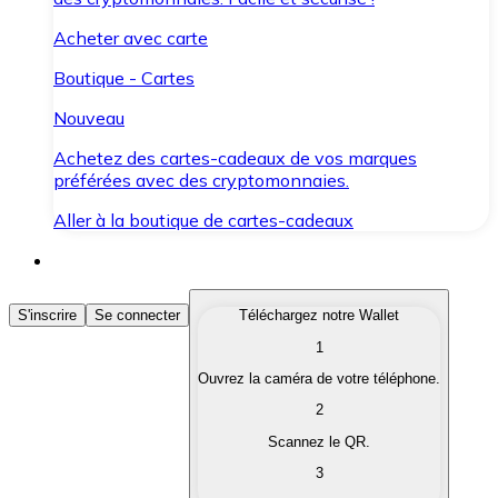
Acheter avec carte
Boutique - Cartes
Nouveau
Achetez des cartes-cadeaux de vos marques
préférées avec des cryptomonnaies.
Aller à la boutique de cartes-cadeaux
Acheter des Cryptomonnaies
S'inscrire
Se connecter
Téléchargez notre Wallet
1
Achetez les cryptomonnaies qui vous intéressent rapid
Ouvrez la caméra de votre téléphone.
Vendre des Cryptomonnaies
2
Convertissez vos cryptomonnaies en monnaie fiduciair
Scannez le QR.
3
Échanger (Swap)