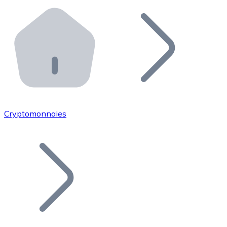
Effectuez des opérations de plus grande envergure. O
Distributeurs automatiques Bitnovo
Intégrez un ATM Bitnovo dans votre entreprise et per
API Bitnovo
Intégrez notre API dans votre écosystème.
Devenir Distributeur
Rejoignez notre réseau de distributeurs et commercialis
Cryptomonnaies
Lister un Token
Ajoutez le token de votre projet à notre service d'acha