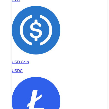
USD Coin
USDC