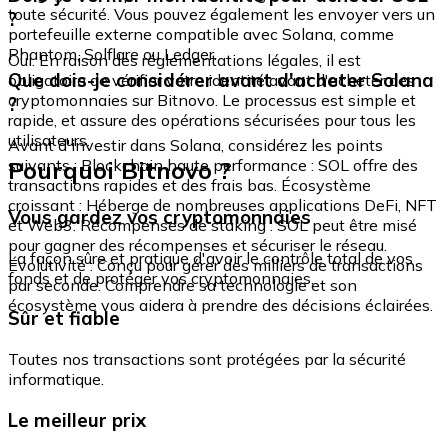
toute sécurité. Vous pouvez également les envoyer vers un
?
portefeuille externe compatible avec Solana, comme
Phantom, Solflare ou Ledger.
Oui. En raison des réglementations légales, il est
Que dois-je considérer avant d'acheter Solana
obligatoire de vérifier votre identité avant d'acheter des
cryptomonnaies sur Bitnovo. Le processus est simple et
?
rapide, et assure des opérations sécurisées pour tous les
utilisateurs.
Avant d'investir dans Solana, considérez les points
Pourquoi Bitnovo ?
suivants : Blockchain haute performance : SOL offre des
transactions rapides et des frais bas. Écosystème
croissant : Héberge de nombreuses applications DeFi, NFT
Vous gardez vos cryptomonnaies
et Web3. Récompenses de staking : SOL peut être misé
pour gagner des récompenses et sécuriser le réseau.
La façon sûre et pratique d'avoir le contrôle total de vos
Évolutivité : Conçu pour gérer des milliers de transactions
fonds et de protéger vos cryptomonnaies.
par seconde. Comprendre sa technologie et son
écosystème vous aidera à prendre des décisions éclairées.
Sûr et fiable
Toutes nos transactions sont protégées par la sécurité
informatique.
Le meilleur prix