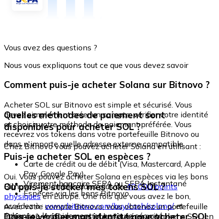
Vous avez des questions ?
Nous vous expliquons tout ce que vous devez savoir
Comment puis-je acheter Solana sur Bitnovo ?
Acheter SOL sur Bitnovo est simple et sécurisé. Vous
Quelles méthodes de paiement sont
devez simplement créer un compte, vérifier votre identité
et choisir votre méthode de paiement préférée. Vous
disponibles pour acheter SOL ?
recevrez vos tokens dans votre portefeuille Bitnovo ou
dans n'importe quelle adresse externe compatible.
Chez Bitnovo vous pouvez acheter Solana en utilisant :
Puis-je acheter SOL en espèces ?
Carte de crédit ou de débit (Visa, Mastercard, Apple
Pay, Google Pay)
Oui. Vous pouvez acheter Solana en espèces via les bons
Virement bancaire SEPA ou SEPA Instantané
Où puis-je stocker mes tokens SOL ?
Bitnovo, disponibles dans plus de
40 000 points
Espèces via les bons Bitnovo
physiques
en Europe. Une fois que vous avez le bon,
accédez à :
www.bitnovo.com/buy/cash/solana/
et
Avec votre compte Bitnovo, vous obtenez un portefeuille
échangez-le rapidement et en toute sécurité.
Dois-je vérifier mon identité pour acheter SOL
intégré où vous pouvez stocker et gérer vos tokens SOL en