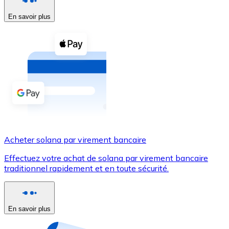
En savoir plus
Voir toutes
Coupons crypto
Achetez des cryptomonnaies en espèces et d'autres m
Acheter avec espèces
Virement SEPA
Ajoutez des fonds à votre compte Bitnovo ou effectuez 
Acheter avec virement bancaire
Acheter solana par virement bancaire
Carte de crédit / débit
Effectuez votre achat de solana par virement bancaire
Utilisez les cartes Visa et Mastercard pour acheter des
traditionnel rapidement et en toute sécurité.
Acheter avec carte
Boutique - Cartes
En savoir plus
Nouveau