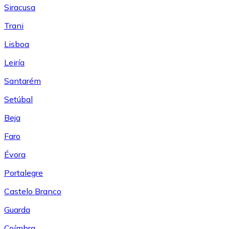
Siracusa
Trani
Lisboa
Leiría
Santarém
Setúbal
Beja
Faro
Évora
Portalegre
Castelo Branco
Guarda
Coímbra