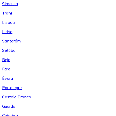
Siracusa
Trani
Lisboa
Leiría
Santarém
Setúbal
Beja
Faro
Évora
Portalegre
Castelo Branco
Guarda
Coímbra