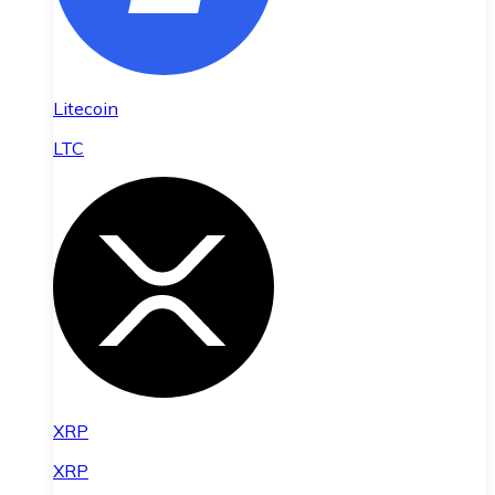
Litecoin
LTC
XRP
XRP