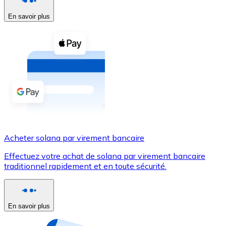
En savoir plus
Voir toutes
Coupons crypto
Achetez des cryptomonnaies en espèces et d'autres m
Acheter avec espèces
Virement SEPA
Ajoutez des fonds à votre compte Bitnovo ou effectuez 
Acheter avec virement bancaire
Acheter solana par virement bancaire
Carte de crédit / débit
Effectuez votre achat de solana par virement bancaire
Utilisez les cartes Visa et Mastercard pour acheter des
traditionnel rapidement et en toute sécurité.
Acheter avec carte
Boutique - Cartes
En savoir plus
Nouveau