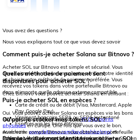
Vous avez des questions ?
Nous vous expliquons tout ce que vous devez savoir
Comment puis-je acheter Solana sur Bitnovo ?
Acheter SOL sur Bitnovo est simple et sécurisé. Vous
Quelles méthodes de paiement sont
devez simplement créer un compte, vérifier votre identité
et choisir votre méthode de paiement préférée. Vous
disponibles pour acheter SOL ?
recevrez vos tokens dans votre portefeuille Bitnovo ou
dans n'importe quelle adresse externe compatible.
Chez Bitnovo vous pouvez acheter Solana en utilisant :
Puis-je acheter SOL en espèces ?
Carte de crédit ou de débit (Visa, Mastercard, Apple
Pay, Google Pay)
Oui. Vous pouvez acheter Solana en espèces via les bons
Virement bancaire SEPA ou SEPA Instantané
Où puis-je stocker mes tokens SOL ?
Bitnovo, disponibles dans plus de
40 000 points
Espèces via les bons Bitnovo
physiques
en Europe. Une fois que vous avez le bon,
accédez à :
www.bitnovo.com/buy/cash/solana/
et
Avec votre compte Bitnovo, vous obtenez un portefeuille
échangez-le rapidement et en toute sécurité.
Dois-je vérifier mon identité pour acheter SOL
intégré où vous pouvez stocker et gérer vos tokens SOL en