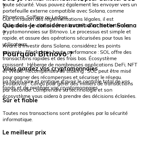
toute sécurité. Vous pouvez également les envoyer vers un
?
portefeuille externe compatible avec Solana, comme
Phantom, Solflare ou Ledger.
Oui. En raison des réglementations légales, il est
Que dois-je considérer avant d'acheter Solana
obligatoire de vérifier votre identité avant d'acheter des
cryptomonnaies sur Bitnovo. Le processus est simple et
?
rapide, et assure des opérations sécurisées pour tous les
utilisateurs.
Avant d'investir dans Solana, considérez les points
Pourquoi Bitnovo ?
suivants : Blockchain haute performance : SOL offre des
transactions rapides et des frais bas. Écosystème
croissant : Héberge de nombreuses applications DeFi, NFT
Vous gardez vos cryptomonnaies
et Web3. Récompenses de staking : SOL peut être misé
pour gagner des récompenses et sécuriser le réseau.
La façon sûre et pratique d'avoir le contrôle total de vos
Évolutivité : Conçu pour gérer des milliers de transactions
fonds et de protéger vos cryptomonnaies.
par seconde. Comprendre sa technologie et son
écosystème vous aidera à prendre des décisions éclairées.
Sûr et fiable
Toutes nos transactions sont protégées par la sécurité
informatique.
Le meilleur prix