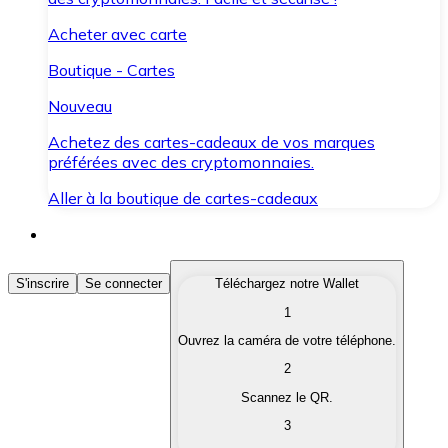
Acheter avec carte
Boutique - Cartes
Nouveau
Achetez des cartes-cadeaux de vos marques
préférées avec des cryptomonnaies.
Aller à la boutique de cartes-cadeaux
Acheter des Cryptomonnaies
S'inscrire
Se connecter
Téléchargez notre Wallet
1
Achetez les cryptomonnaies qui vous intéressent rapid
Ouvrez la caméra de votre téléphone.
Vendre des Cryptomonnaies
2
Convertissez vos cryptomonnaies en monnaie fiduciair
Scannez le QR.
3
Échanger (Swap)