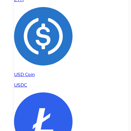
USD Coin
USDC