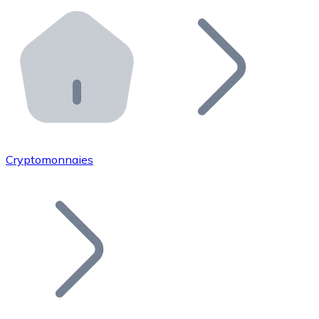
Effectuez des opérations de plus grande envergure. O
Distributeurs automatiques Bitnovo
Intégrez un ATM Bitnovo dans votre entreprise et per
API Bitnovo
Intégrez notre API dans votre écosystème.
Devenir Distributeur
Rejoignez notre réseau de distributeurs et commercialis
Cryptomonnaies
Lister un Token
Ajoutez le token de votre projet à notre service d'acha