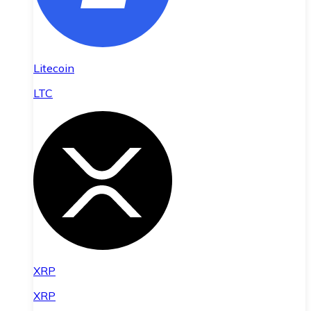
Litecoin
LTC
XRP
XRP