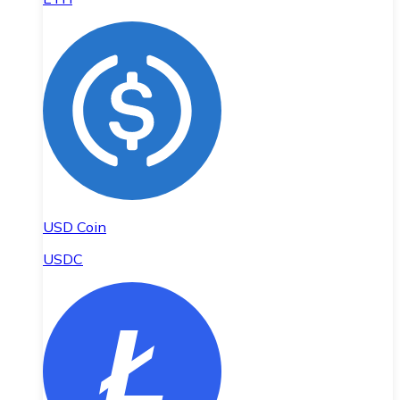
USD Coin
USDC