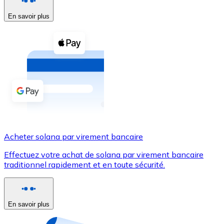
En savoir plus
Voir toutes
Coupons crypto
Achetez des cryptomonnaies en espèces et d'autres m
Acheter avec espèces
Virement SEPA
Ajoutez des fonds à votre compte Bitnovo ou effectuez 
Acheter avec virement bancaire
Acheter solana par virement bancaire
Carte de crédit / débit
Effectuez votre achat de solana par virement bancaire
Utilisez les cartes Visa et Mastercard pour acheter des
traditionnel rapidement et en toute sécurité.
Acheter avec carte
Boutique - Cartes
En savoir plus
Nouveau