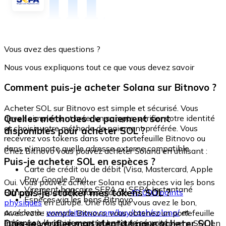
Vous avez des questions ?
Nous vous expliquons tout ce que vous devez savoir
Comment puis-je acheter Solana sur Bitnovo ?
Acheter SOL sur Bitnovo est simple et sécurisé. Vous
Quelles méthodes de paiement sont
devez simplement créer un compte, vérifier votre identité
et choisir votre méthode de paiement préférée. Vous
disponibles pour acheter SOL ?
recevrez vos tokens dans votre portefeuille Bitnovo ou
dans n'importe quelle adresse externe compatible.
Chez Bitnovo vous pouvez acheter Solana en utilisant :
Puis-je acheter SOL en espèces ?
Carte de crédit ou de débit (Visa, Mastercard, Apple
Pay, Google Pay)
Oui. Vous pouvez acheter Solana en espèces via les bons
Virement bancaire SEPA ou SEPA Instantané
Où puis-je stocker mes tokens SOL ?
Bitnovo, disponibles dans plus de
40 000 points
Espèces via les bons Bitnovo
physiques
en Europe. Une fois que vous avez le bon,
accédez à :
www.bitnovo.com/buy/cash/solana/
et
Avec votre compte Bitnovo, vous obtenez un portefeuille
échangez-le rapidement et en toute sécurité.
Dois-je vérifier mon identité pour acheter SOL
intégré où vous pouvez stocker et gérer vos tokens SOL en