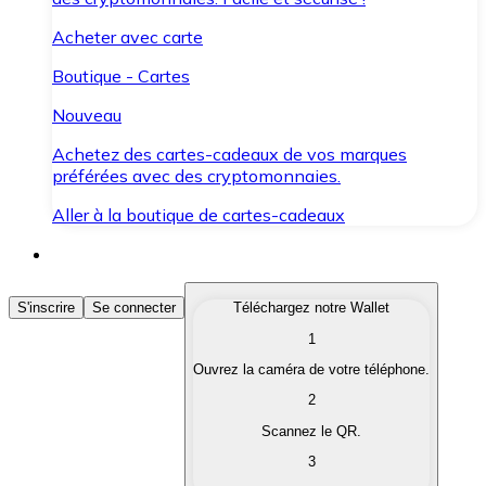
Acheter avec carte
Boutique - Cartes
Nouveau
Achetez des cartes-cadeaux de vos marques
préférées avec des cryptomonnaies.
Aller à la boutique de cartes-cadeaux
Acheter des Cryptomonnaies
S'inscrire
Se connecter
Téléchargez notre Wallet
1
Achetez les cryptomonnaies qui vous intéressent rapid
Ouvrez la caméra de votre téléphone.
Vendre des Cryptomonnaies
2
Convertissez vos cryptomonnaies en monnaie fiduciair
Scannez le QR.
3
Échanger (Swap)