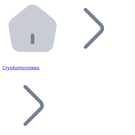
Effectuez des opérations de plus grande envergure. O
Distributeurs automatiques Bitnovo
Intégrez un ATM Bitnovo dans votre entreprise et per
API Bitnovo
Intégrez notre API dans votre écosystème.
Devenir Distributeur
Rejoignez notre réseau de distributeurs et commercialis
Cryptomonnaies
Lister un Token
Ajoutez le token de votre projet à notre service d'acha