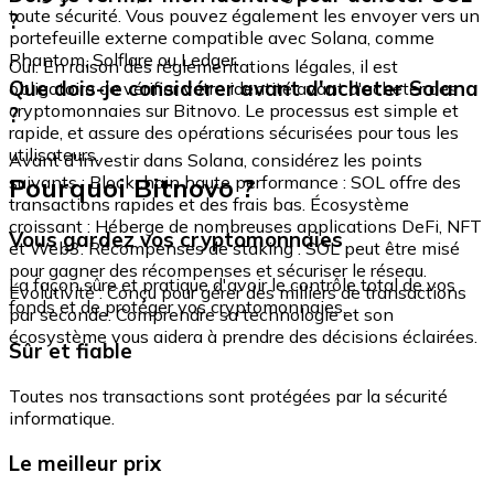
toute sécurité. Vous pouvez également les envoyer vers un
?
portefeuille externe compatible avec Solana, comme
Phantom, Solflare ou Ledger.
Oui. En raison des réglementations légales, il est
Que dois-je considérer avant d'acheter Solana
obligatoire de vérifier votre identité avant d'acheter des
cryptomonnaies sur Bitnovo. Le processus est simple et
?
rapide, et assure des opérations sécurisées pour tous les
utilisateurs.
Avant d'investir dans Solana, considérez les points
Pourquoi Bitnovo ?
suivants : Blockchain haute performance : SOL offre des
transactions rapides et des frais bas. Écosystème
croissant : Héberge de nombreuses applications DeFi, NFT
Vous gardez vos cryptomonnaies
et Web3. Récompenses de staking : SOL peut être misé
pour gagner des récompenses et sécuriser le réseau.
La façon sûre et pratique d'avoir le contrôle total de vos
Évolutivité : Conçu pour gérer des milliers de transactions
fonds et de protéger vos cryptomonnaies.
par seconde. Comprendre sa technologie et son
écosystème vous aidera à prendre des décisions éclairées.
Sûr et fiable
Toutes nos transactions sont protégées par la sécurité
informatique.
Le meilleur prix