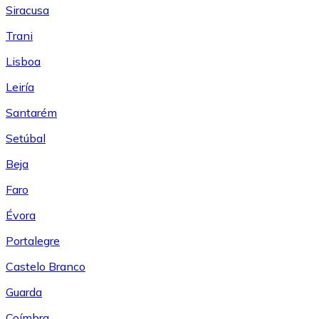
Siracusa
Trani
Lisboa
Leiría
Santarém
Setúbal
Beja
Faro
Évora
Portalegre
Castelo Branco
Guarda
Coímbra