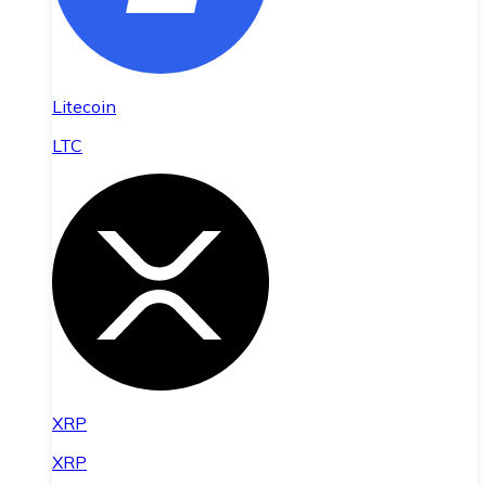
Litecoin
LTC
XRP
XRP