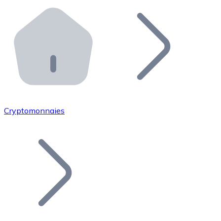
Effectuez des opérations de plus grande envergure. O
Distributeurs automatiques Bitnovo
Intégrez un ATM Bitnovo dans votre entreprise et per
API Bitnovo
Intégrez notre API dans votre écosystème.
Devenir Distributeur
Rejoignez notre réseau de distributeurs et commercialis
Cryptomonnaies
Lister un Token
Ajoutez le token de votre projet à notre service d'acha