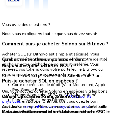
Vous avez des questions ?
Nous vous expliquons tout ce que vous devez savoir
Comment puis-je acheter Solana sur Bitnovo ?
Acheter SOL sur Bitnovo est simple et sécurisé. Vous
Quelles méthodes de paiement sont
devez simplement créer un compte, vérifier votre identité
et choisir votre méthode de paiement préférée. Vous
disponibles pour acheter SOL ?
recevrez vos tokens dans votre portefeuille Bitnovo ou
dans n'importe quelle adresse externe compatible.
Chez Bitnovo vous pouvez acheter Solana en utilisant :
Puis-je acheter SOL en espèces ?
Carte de crédit ou de débit (Visa, Mastercard, Apple
Pay, Google Pay)
Oui. Vous pouvez acheter Solana en espèces via les bons
Virement bancaire SEPA ou SEPA Instantané
Où puis-je stocker mes tokens SOL ?
Bitnovo, disponibles dans plus de
40 000 points
Espèces via les bons Bitnovo
physiques
en Europe. Une fois que vous avez le bon,
accédez à :
www.bitnovo.com/buy/cash/solana/
et
Avec votre compte Bitnovo, vous obtenez un portefeuille
échangez-le rapidement et en toute sécurité.
Dois-je vérifier mon identité pour acheter SOL
intégré où vous pouvez stocker et gérer vos tokens SOL en