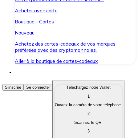
Acheter avec carte
Boutique - Cartes
Nouveau
Achetez des cartes-cadeaux de vos marques
préférées avec des cryptomonnaies.
Aller à la boutique de cartes-cadeaux
Acheter des Cryptomonnaies
S'inscrire
Se connecter
Téléchargez notre Wallet
1
Achetez les cryptomonnaies qui vous intéressent rapid
Ouvrez la caméra de votre téléphone.
Vendre des Cryptomonnaies
2
Convertissez vos cryptomonnaies en monnaie fiduciair
Scannez le QR.
3
Échanger (Swap)