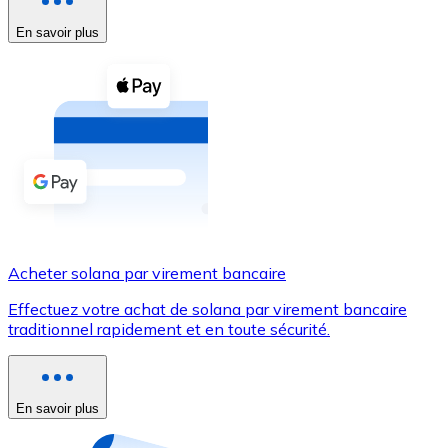
En savoir plus
Voir toutes
Coupons crypto
Achetez des cryptomonnaies en espèces et d'autres m
Acheter avec espèces
Virement SEPA
Ajoutez des fonds à votre compte Bitnovo ou effectuez 
Acheter avec virement bancaire
Acheter solana par virement bancaire
Carte de crédit / débit
Effectuez votre achat de solana par virement bancaire
Utilisez les cartes Visa et Mastercard pour acheter des
traditionnel rapidement et en toute sécurité.
Acheter avec carte
Boutique - Cartes
En savoir plus
Nouveau