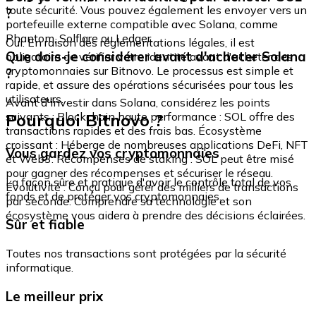
toute sécurité. Vous pouvez également les envoyer vers un
?
portefeuille externe compatible avec Solana, comme
Phantom, Solflare ou Ledger.
Oui. En raison des réglementations légales, il est
Que dois-je considérer avant d'acheter Solana
obligatoire de vérifier votre identité avant d'acheter des
cryptomonnaies sur Bitnovo. Le processus est simple et
?
rapide, et assure des opérations sécurisées pour tous les
utilisateurs.
Avant d'investir dans Solana, considérez les points
Pourquoi Bitnovo ?
suivants : Blockchain haute performance : SOL offre des
transactions rapides et des frais bas. Écosystème
croissant : Héberge de nombreuses applications DeFi, NFT
Vous gardez vos cryptomonnaies
et Web3. Récompenses de staking : SOL peut être misé
pour gagner des récompenses et sécuriser le réseau.
La façon sûre et pratique d'avoir le contrôle total de vos
Évolutivité : Conçu pour gérer des milliers de transactions
fonds et de protéger vos cryptomonnaies.
par seconde. Comprendre sa technologie et son
écosystème vous aidera à prendre des décisions éclairées.
Sûr et fiable
Toutes nos transactions sont protégées par la sécurité
informatique.
Le meilleur prix