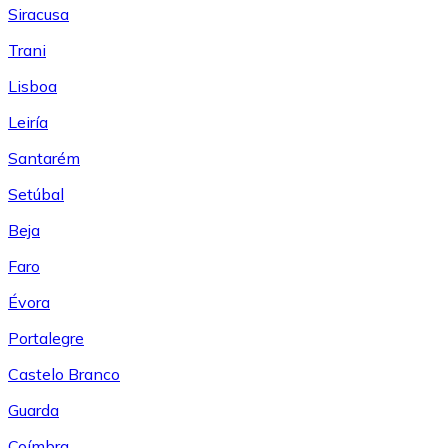
Siracusa
Trani
Lisboa
Leiría
Santarém
Setúbal
Beja
Faro
Évora
Portalegre
Castelo Branco
Guarda
Coímbra