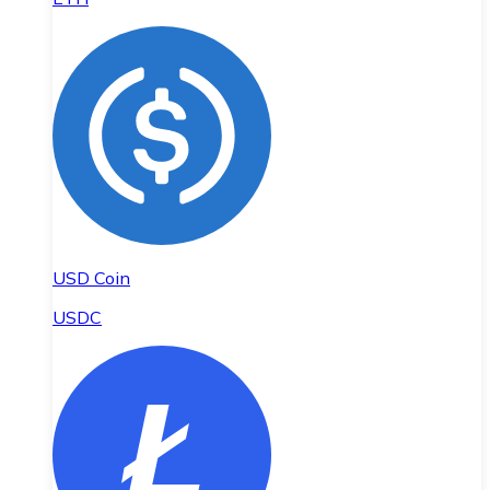
USD Coin
USDC