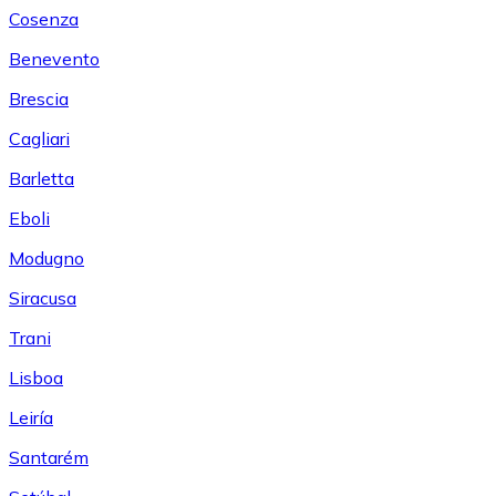
Cosenza
Benevento
Brescia
Cagliari
Barletta
Eboli
Modugno
Siracusa
Trani
Lisboa
Leiría
Santarém