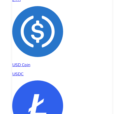
USD Coin
USDC