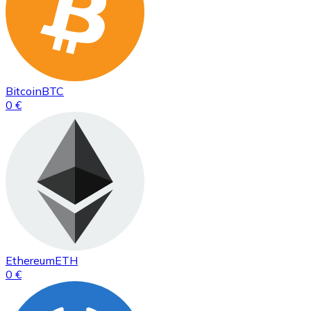
Bitcoin
BTC
0 €
Ethereum
ETH
0 €