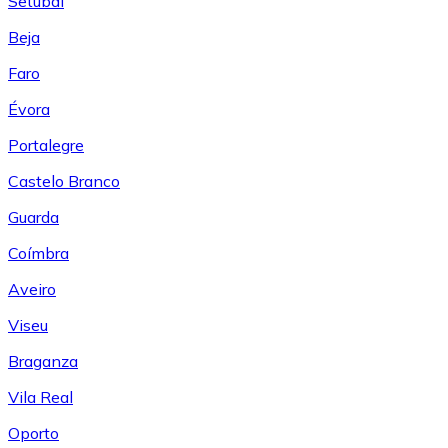
Setúbal
Beja
Faro
Évora
Portalegre
Castelo Branco
Guarda
Coímbra
Aveiro
Viseu
Braganza
Vila Real
Oporto