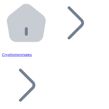
Effectuez des opérations de plus grande envergure. O
Distributeurs automatiques Bitnovo
Intégrez un ATM Bitnovo dans votre entreprise et per
API Bitnovo
Intégrez notre API dans votre écosystème.
Devenir Distributeur
Rejoignez notre réseau de distributeurs et commercialis
Cryptomonnaies
Lister un Token
Ajoutez le token de votre projet à notre service d'acha