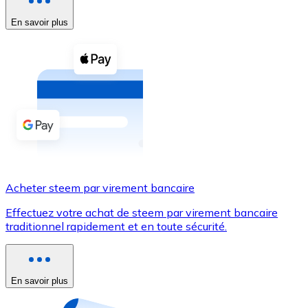
En savoir plus
Voir toutes
Coupons crypto
Achetez des cryptomonnaies en espèces et d'autres m
Acheter avec espèces
Virement SEPA
Ajoutez des fonds à votre compte Bitnovo ou effectuez 
Acheter avec virement bancaire
Acheter steem par virement bancaire
Carte de crédit / débit
Effectuez votre achat de steem par virement bancaire
Utilisez les cartes Visa et Mastercard pour acheter des
traditionnel rapidement et en toute sécurité.
Acheter avec carte
Boutique - Cartes
En savoir plus
Nouveau