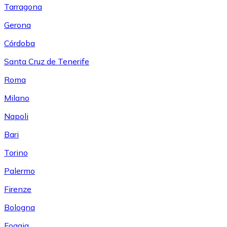
Tarragona
Gerona
Córdoba
Santa Cruz de Tenerife
Roma
Milano
Napoli
Bari
Torino
Palermo
Firenze
Bologna
Foggia