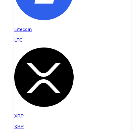
Litecoin
LTC
XRP
XRP