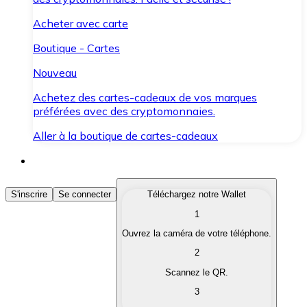
Acheter avec carte
Boutique - Cartes
Nouveau
Achetez des cartes-cadeaux de vos marques
préférées avec des cryptomonnaies.
Aller à la boutique de cartes-cadeaux
Acheter des Cryptomonnaies
S'inscrire
Se connecter
Téléchargez notre Wallet
1
Achetez les cryptomonnaies qui vous intéressent rapid
Ouvrez la caméra de votre téléphone.
Vendre des Cryptomonnaies
2
Convertissez vos cryptomonnaies en monnaie fiduciair
Scannez le QR.
3
Échanger (Swap)