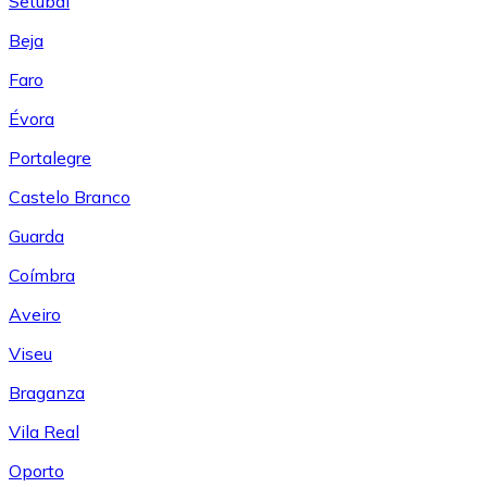
Setúbal
Beja
Faro
Évora
Portalegre
Castelo Branco
Guarda
Coímbra
Aveiro
Viseu
Braganza
Vila Real
Oporto