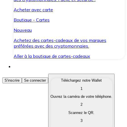
Acheter avec carte
Boutique - Cartes
Nouveau
Achetez des cartes-cadeaux de vos marques
préférées avec des cryptomonnaies.
Aller à la boutique de cartes-cadeaux
Acheter des Cryptomonnaies
S'inscrire
Se connecter
Téléchargez notre Wallet
1
Achetez les cryptomonnaies qui vous intéressent rapid
Ouvrez la caméra de votre téléphone.
Vendre des Cryptomonnaies
2
Convertissez vos cryptomonnaies en monnaie fiduciair
Scannez le QR.
3
Échanger (Swap)