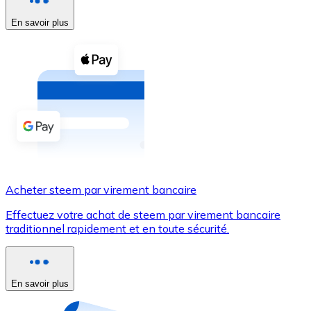
En savoir plus
Voir toutes
Coupons crypto
Achetez des cryptomonnaies en espèces et d'autres m
Acheter avec espèces
Virement SEPA
Ajoutez des fonds à votre compte Bitnovo ou effectuez 
Acheter avec virement bancaire
Acheter steem par virement bancaire
Carte de crédit / débit
Effectuez votre achat de steem par virement bancaire
Utilisez les cartes Visa et Mastercard pour acheter des
traditionnel rapidement et en toute sécurité.
Acheter avec carte
Boutique - Cartes
En savoir plus
Nouveau