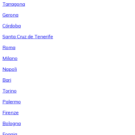
Tarragona
Gerona
Córdoba
Santa Cruz de Tenerife
Roma
Milano
Napoli
Bari
Torino
Palermo
Firenze
Bologna
Foggia