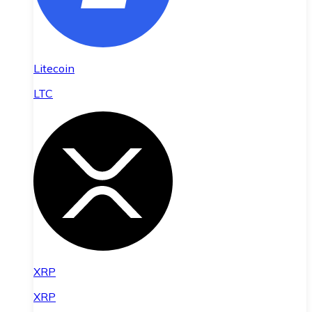
Litecoin
LTC
XRP
XRP