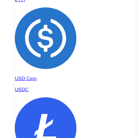
USD Coin
USDC