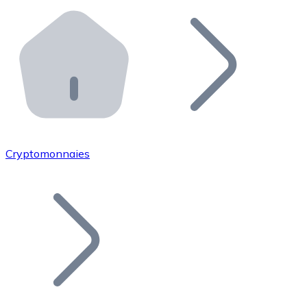
Effectuez des opérations de plus grande envergure. O
Distributeurs automatiques Bitnovo
Intégrez un ATM Bitnovo dans votre entreprise et per
API Bitnovo
Intégrez notre API dans votre écosystème.
Devenir Distributeur
Rejoignez notre réseau de distributeurs et commercialis
Cryptomonnaies
Lister un Token
Ajoutez le token de votre projet à notre service d'acha