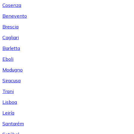
Cosenza
Benevento
Brescia
Cagliari
Barletta
Eboli
Modugno
Siracusa
Trani
Lisboa
Leiría
Santarém