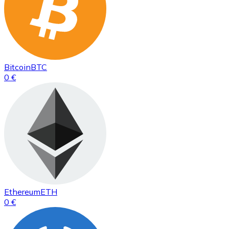
Bitcoin
BTC
0 €
Ethereum
ETH
0 €