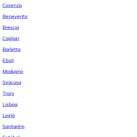
Cosenza
Benevento
Brescia
Cagliari
Barletta
Eboli
Modugno
Siracusa
Trani
Lisboa
Leiría
Santarém