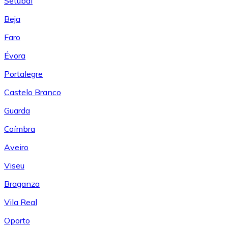
Setúbal
Beja
Faro
Évora
Portalegre
Castelo Branco
Guarda
Coímbra
Aveiro
Viseu
Braganza
Vila Real
Oporto