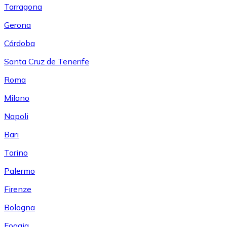
Tarragona
Gerona
Córdoba
Santa Cruz de Tenerife
Roma
Milano
Napoli
Bari
Torino
Palermo
Firenze
Bologna
Foggia