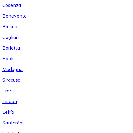
Cosenza
Benevento
Brescia
Cagliari
Barletta
Eboli
Modugno
Siracusa
Trani
Lisboa
Leiría
Santarém