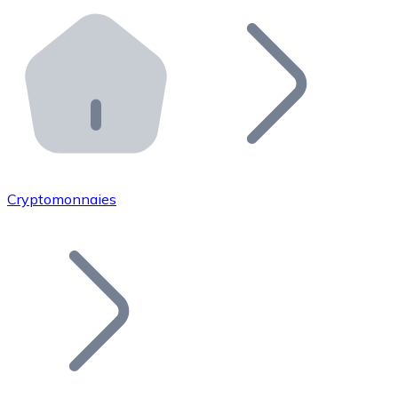
Effectuez des opérations de plus grande envergure. O
Distributeurs automatiques Bitnovo
Intégrez un ATM Bitnovo dans votre entreprise et per
API Bitnovo
Intégrez notre API dans votre écosystème.
Devenir Distributeur
Rejoignez notre réseau de distributeurs et commercialis
Cryptomonnaies
Lister un Token
Ajoutez le token de votre projet à notre service d'acha