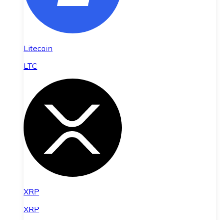
Litecoin
LTC
XRP
XRP