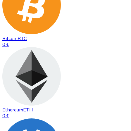
Bitcoin
BTC
0 €
Ethereum
ETH
0 €