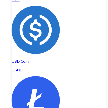
USD Coin
USDC