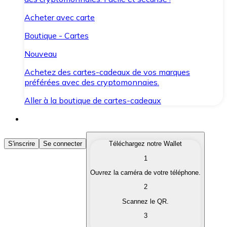
Acheter avec carte
Boutique - Cartes
Nouveau
Achetez des cartes-cadeaux de vos marques
préférées avec des cryptomonnaies.
Aller à la boutique de cartes-cadeaux
Acheter des Cryptomonnaies
S'inscrire
Se connecter
Téléchargez notre Wallet
1
Achetez les cryptomonnaies qui vous intéressent rapid
Ouvrez la caméra de votre téléphone.
Vendre des Cryptomonnaies
2
Convertissez vos cryptomonnaies en monnaie fiduciair
Scannez le QR.
3
Échanger (Swap)