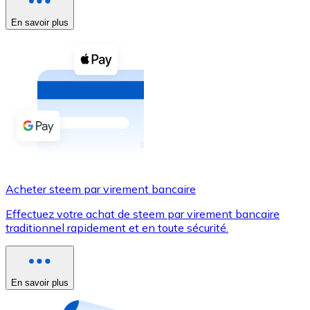
En savoir plus
Voir toutes
Coupons crypto
Achetez des cryptomonnaies en espèces et d'autres m
Acheter avec espèces
Virement SEPA
Ajoutez des fonds à votre compte Bitnovo ou effectuez 
Acheter avec virement bancaire
Acheter steem par virement bancaire
Carte de crédit / débit
Effectuez votre achat de steem par virement bancaire
Utilisez les cartes Visa et Mastercard pour acheter des
traditionnel rapidement et en toute sécurité.
Acheter avec carte
Boutique - Cartes
En savoir plus
Nouveau