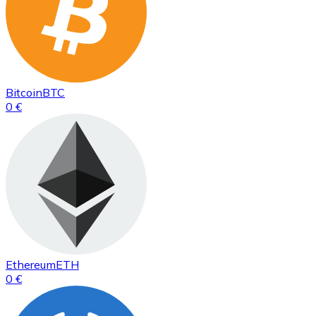
Bitcoin
BTC
0 €
Ethereum
ETH
0 €