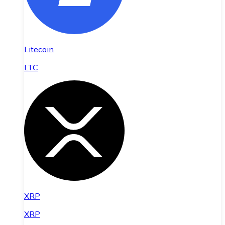
Litecoin
LTC
XRP
XRP