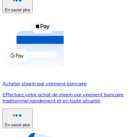
En savoir plus
Voir toutes
Coupons crypto
Achetez des cryptomonnaies en espèces et d'autres m
Acheter avec espèces
Virement SEPA
Ajoutez des fonds à votre compte Bitnovo ou effectuez 
Acheter avec virement bancaire
Acheter steem par virement bancaire
Carte de crédit / débit
Effectuez votre achat de steem par virement bancaire
Utilisez les cartes Visa et Mastercard pour acheter des
traditionnel rapidement et en toute sécurité.
Acheter avec carte
Boutique - Cartes
En savoir plus
Nouveau