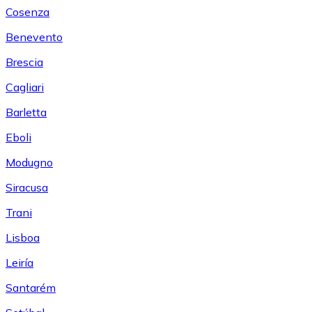
Cosenza
Benevento
Brescia
Cagliari
Barletta
Eboli
Modugno
Siracusa
Trani
Lisboa
Leiría
Santarém