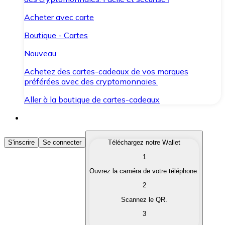
Acheter avec carte
Boutique - Cartes
Nouveau
Achetez des cartes-cadeaux de vos marques
préférées avec des cryptomonnaies.
Aller à la boutique de cartes-cadeaux
Acheter des Cryptomonnaies
S'inscrire
Se connecter
Téléchargez notre Wallet
1
Achetez les cryptomonnaies qui vous intéressent rapid
Ouvrez la caméra de votre téléphone.
Vendre des Cryptomonnaies
2
Convertissez vos cryptomonnaies en monnaie fiduciair
Scannez le QR.
3
Échanger (Swap)