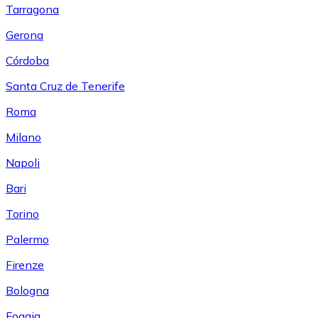
Tarragona
Gerona
Córdoba
Santa Cruz de Tenerife
Roma
Milano
Napoli
Bari
Torino
Palermo
Firenze
Bologna
Foggia