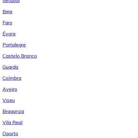
Setúbal
Beja
Faro
Évora
Portalegre
Castelo Branco
Guarda
Coímbra
Aveiro
Viseu
Braganza
Vila Real
Oporto