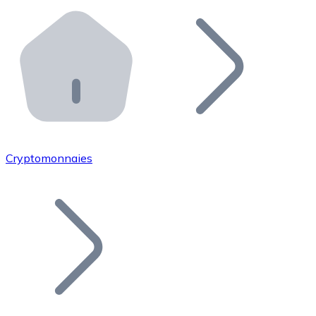
Effectuez des opérations de plus grande envergure. O
Distributeurs automatiques Bitnovo
Intégrez un ATM Bitnovo dans votre entreprise et per
API Bitnovo
Intégrez notre API dans votre écosystème.
Devenir Distributeur
Rejoignez notre réseau de distributeurs et commercialis
Cryptomonnaies
Lister un Token
Ajoutez le token de votre projet à notre service d'acha