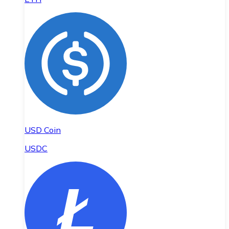
USD Coin
USDC