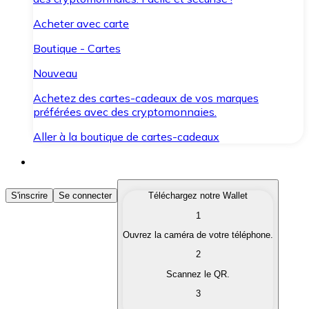
Acheter avec carte
Boutique - Cartes
Nouveau
Achetez des cartes-cadeaux de vos marques
préférées avec des cryptomonnaies.
Aller à la boutique de cartes-cadeaux
Acheter des Cryptomonnaies
S'inscrire
Se connecter
Téléchargez notre Wallet
1
Achetez les cryptomonnaies qui vous intéressent rapid
Ouvrez la caméra de votre téléphone.
Vendre des Cryptomonnaies
2
Convertissez vos cryptomonnaies en monnaie fiduciair
Scannez le QR.
3
Échanger (Swap)