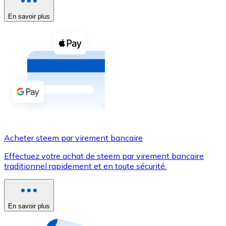
En savoir plus
Voir toutes
Coupons crypto
Achetez des cryptomonnaies en espèces et d'autres m
Acheter avec espèces
Virement SEPA
Ajoutez des fonds à votre compte Bitnovo ou effectuez 
Acheter avec virement bancaire
Acheter steem par virement bancaire
Carte de crédit / débit
Effectuez votre achat de steem par virement bancaire
Utilisez les cartes Visa et Mastercard pour acheter des
traditionnel rapidement et en toute sécurité.
Acheter avec carte
Boutique - Cartes
En savoir plus
Nouveau