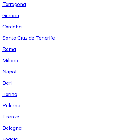
Tarragona
Gerona
Córdoba
Santa Cruz de Tenerife
Roma
Milano
Napoli
Bari
Torino
Palermo
Firenze
Bologna
Foggia