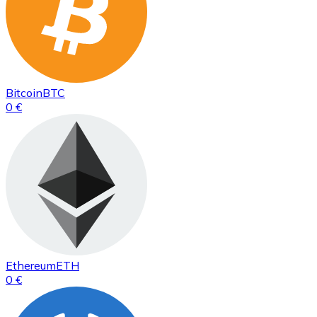
Bitcoin
BTC
0 €
Ethereum
ETH
0 €