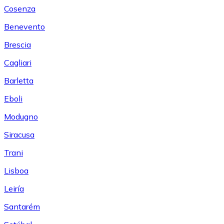
Cosenza
Benevento
Brescia
Cagliari
Barletta
Eboli
Modugno
Siracusa
Trani
Lisboa
Leiría
Santarém