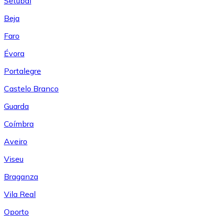
Setúbal
Beja
Faro
Évora
Portalegre
Castelo Branco
Guarda
Coímbra
Aveiro
Viseu
Braganza
Vila Real
Oporto