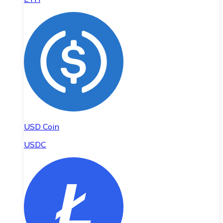
USD Coin
USDC