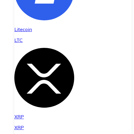
Litecoin
LTC
XRP
XRP