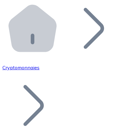
Effectuez des opérations de plus grande envergure. O
Distributeurs automatiques Bitnovo
Intégrez un ATM Bitnovo dans votre entreprise et per
API Bitnovo
Intégrez notre API dans votre écosystème.
Devenir Distributeur
Rejoignez notre réseau de distributeurs et commercialis
Cryptomonnaies
Lister un Token
Ajoutez le token de votre projet à notre service d'acha