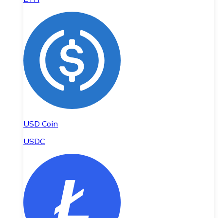
USD Coin
USDC