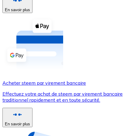
En savoir plus
Voir toutes
Coupons crypto
Achetez des cryptomonnaies en espèces et d'autres m
Acheter avec espèces
Virement SEPA
Ajoutez des fonds à votre compte Bitnovo ou effectuez 
Acheter avec virement bancaire
Acheter steem par virement bancaire
Carte de crédit / débit
Effectuez votre achat de steem par virement bancaire
Utilisez les cartes Visa et Mastercard pour acheter des
traditionnel rapidement et en toute sécurité.
Acheter avec carte
Boutique - Cartes
En savoir plus
Nouveau