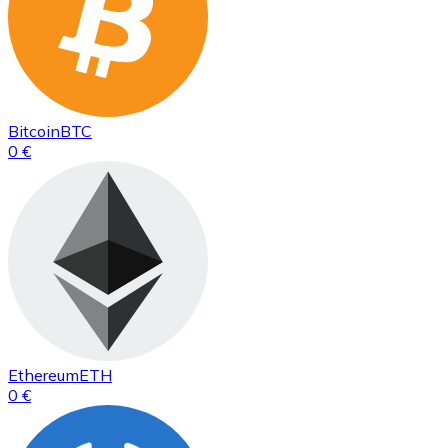
Bitcoin
BTC
0 €
Ethereum
ETH
0 €