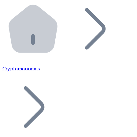
Effectuez des opérations de plus grande envergure. O
Distributeurs automatiques Bitnovo
Intégrez un ATM Bitnovo dans votre entreprise et per
API Bitnovo
Intégrez notre API dans votre écosystème.
Devenir Distributeur
Rejoignez notre réseau de distributeurs et commercialis
Cryptomonnaies
Lister un Token
Ajoutez le token de votre projet à notre service d'acha