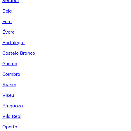
Setúbal
Beja
Faro
Évora
Portalegre
Castelo Branco
Guarda
Coímbra
Aveiro
Viseu
Braganza
Vila Real
Oporto