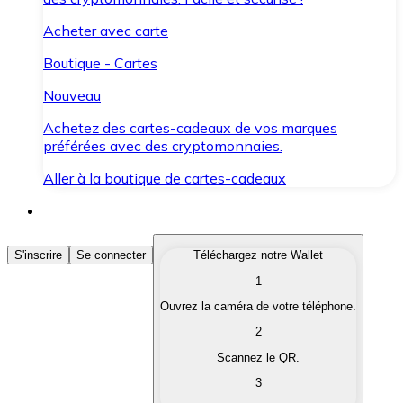
Acheter avec carte
Boutique - Cartes
Nouveau
Achetez des cartes-cadeaux de vos marques
préférées avec des cryptomonnaies.
Aller à la boutique de cartes-cadeaux
Acheter des Cryptomonnaies
S'inscrire
Se connecter
Téléchargez notre Wallet
1
Achetez les cryptomonnaies qui vous intéressent rapid
Ouvrez la caméra de votre téléphone.
Vendre des Cryptomonnaies
2
Convertissez vos cryptomonnaies en monnaie fiduciair
Scannez le QR.
3
Échanger (Swap)