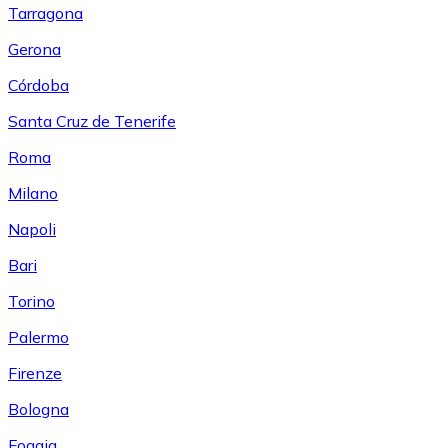
Tarragona
Gerona
Córdoba
Santa Cruz de Tenerife
Roma
Milano
Napoli
Bari
Torino
Palermo
Firenze
Bologna
Foggia