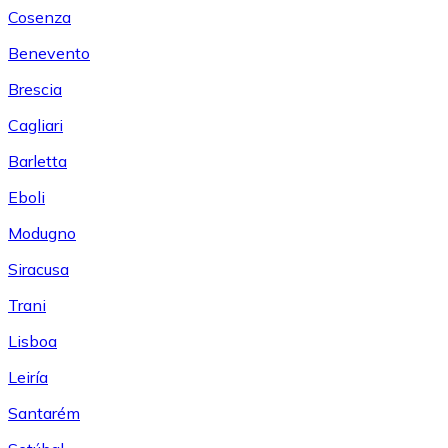
Cosenza
Benevento
Brescia
Cagliari
Barletta
Eboli
Modugno
Siracusa
Trani
Lisboa
Leiría
Santarém