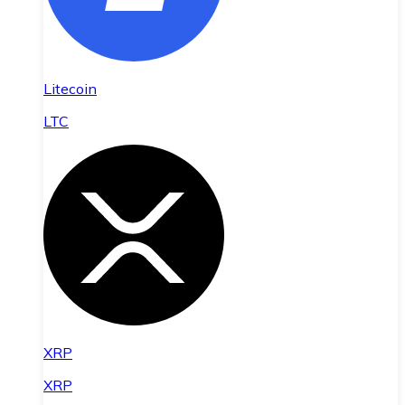
Litecoin
LTC
XRP
XRP