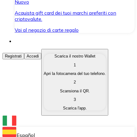
Nuovo
Acquista gift card dei tuoi marchi preferiti con
criptovalute.
Vai al negozio di carte regalo
Acquista Criptovalute
Registrati
Accedi
Scarica il nostro Wallet
1
Acquista le criptovalute che ti interessano in modo rapi
Apri la fotocamera del tuo telefono.
Vendi Criptovalute
2
Converti le tue criptovalute in valuta fiat quando ne ha
Scansiona il QR.
3
Scambia (Swap)
Scarica l'app.
Scambia una criptovaluta con un'altra istantaneamente
Wallet Bitnovo
Conserva le tue cripto in un Wallet self-custodial.
Español