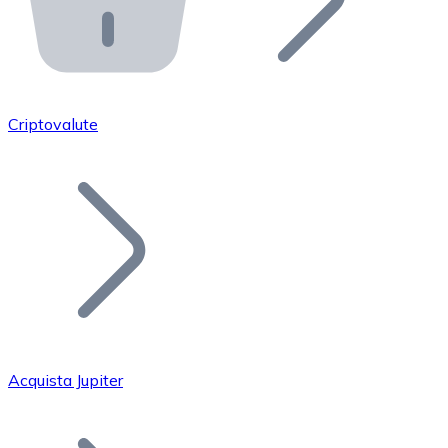
API Bitnovo
Integra la nostra API nel tuo ecosistema.
Diventa Rivenditore
Unisciti alla nostra rete di rivenditori e commercializza i
Criptovalute
Inserisci un Token
Aggiungi il token del tuo progetto al nostro servizio di
Acquista Jupiter
Bitcoin