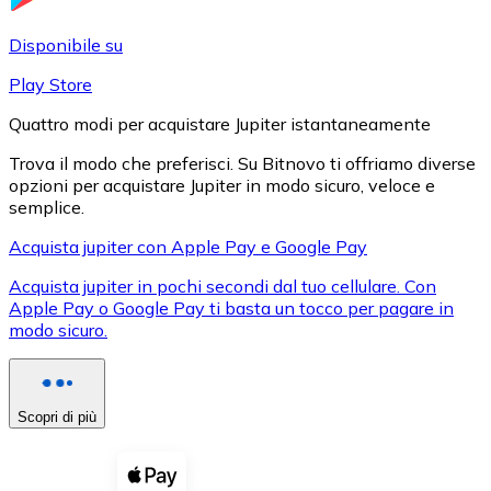
LTC
Disponibile su
Play Store
Quattro modi per acquistare Jupiter istantaneamente
Trova il modo che preferisci. Su Bitnovo ti offriamo diverse
opzioni per acquistare Jupiter in modo sicuro, veloce e
semplice.
Acquista jupiter con Apple Pay e Google Pay
Acquista jupiter in pochi secondi dal tuo cellulare. Con
XRP
Apple Pay o Google Pay ti basta un tocco per pagare in
modo sicuro.
XRP
Scopri di più
Vedi tutto
Buoni cripto