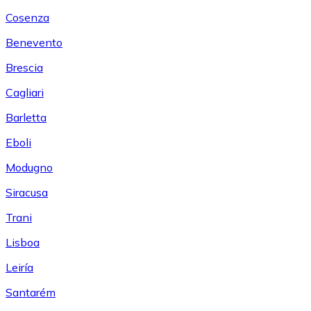
Cosenza
Benevento
Brescia
Cagliari
Barletta
Eboli
Modugno
Siracusa
Trani
Lisboa
Leiría
Santarém