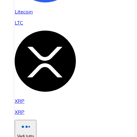
Litecoin
LTC
XRP
XRP
Vedi tutto