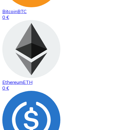
Bitcoin
BTC
0 €
Ethereum
ETH
0 €