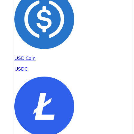
USD Coin
USDC