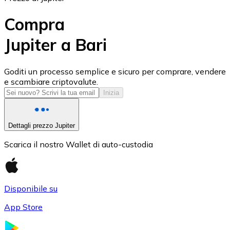
Compra
Jupiter a Bari
USD Coin
Goditi un processo semplice e sicuro per comprare, vendere
e scambiare criptovalute.
USDC
Inizia
Dettagli prezzo Jupiter
Scarica il nostro Wallet di auto-custodia
Disponibile su
App Store
Litecoin