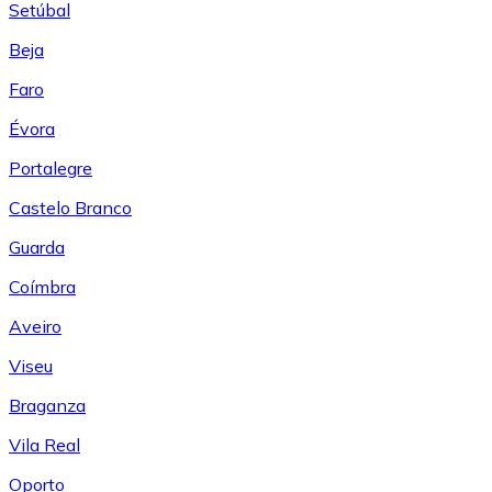
Setúbal
Beja
Faro
Évora
Portalegre
Castelo Branco
Guarda
Coímbra
Aveiro
Viseu
Braganza
Vila Real
Oporto