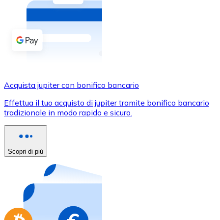
Acquista criptovalute in contanti e altri mezzi di pagam
Acquista con contanti
Bonifico SEPA
Aggiungi fondi al tuo conto Bitnovo o fai acquisti dirett
Acquista con bonifico bancario
Acquista jupiter con bonifico bancario
Carta di credito / debito
Effettua il tuo acquisto di jupiter tramite bonifico bancario
Usa le carte Visa e Mastercard per acquistare criptovalut
tradizionale in modo rapido e sicuro.
Acquista con carta
Negozio - Carte regalo
Scopri di più
Nuovo
Acquista gift card dei tuoi marchi preferiti con criptoval
Vai al negozio di carte regalo