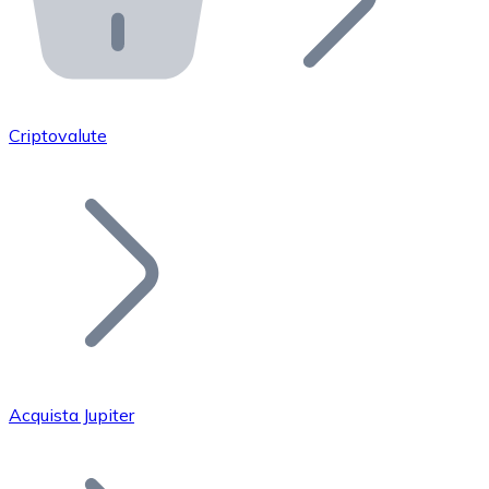
API Bitnovo
Integra la nostra API nel tuo ecosistema.
Diventa Rivenditore
Unisciti alla nostra rete di rivenditori e commercializza i
Criptovalute
Inserisci un Token
Aggiungi il token del tuo progetto al nostro servizio di
Acquista Jupiter
Bitcoin