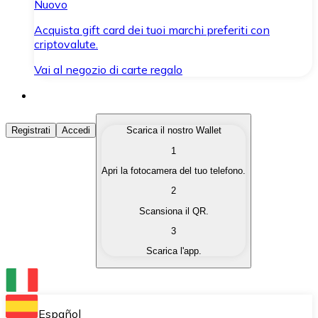
Nuovo
Acquista gift card dei tuoi marchi preferiti con
criptovalute.
Vai al negozio di carte regalo
Acquista Criptovalute
Registrati
Accedi
Scarica il nostro Wallet
1
Acquista le criptovalute che ti interessano in modo rapi
Apri la fotocamera del tuo telefono.
Vendi Criptovalute
2
Converti le tue criptovalute in valuta fiat quando ne ha
Scansiona il QR.
3
Scambia (Swap)
Scarica l'app.
Scambia una criptovaluta con un'altra istantaneamente
Wallet Bitnovo
Conserva le tue cripto in un Wallet self-custodial.
Español