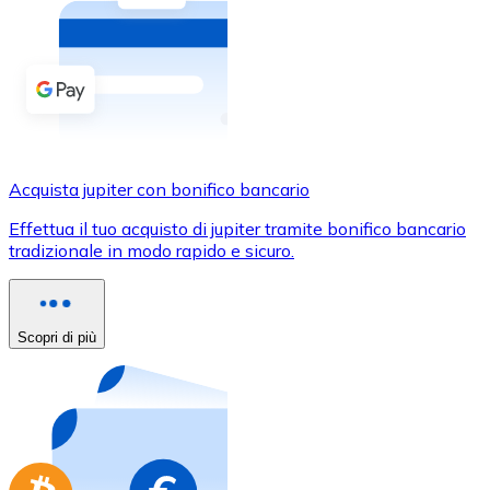
Acquista criptovalute in contanti e altri mezzi di pagam
Acquista con contanti
Bonifico SEPA
Aggiungi fondi al tuo conto Bitnovo o fai acquisti dirett
Acquista con bonifico bancario
Acquista jupiter con bonifico bancario
Carta di credito / debito
Effettua il tuo acquisto di jupiter tramite bonifico bancario
Usa le carte Visa e Mastercard per acquistare criptovalut
tradizionale in modo rapido e sicuro.
Acquista con carta
Negozio - Carte regalo
Scopri di più
Nuovo
Acquista gift card dei tuoi marchi preferiti con criptoval
Vai al negozio di carte regalo