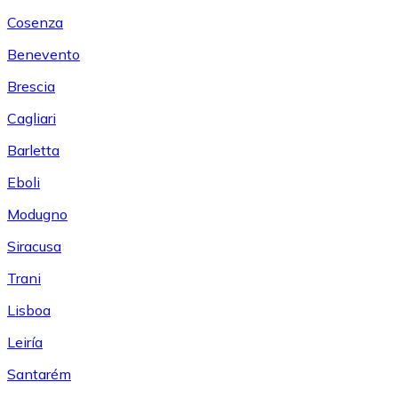
Cosenza
Benevento
Brescia
Cagliari
Barletta
Eboli
Modugno
Siracusa
Trani
Lisboa
Leiría
Santarém