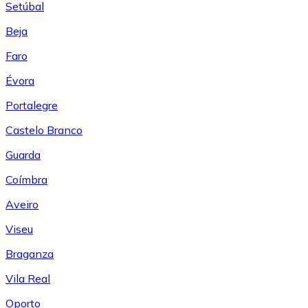
Setúbal
Beja
Faro
Évora
Portalegre
Castelo Branco
Guarda
Coímbra
Aveiro
Viseu
Braganza
Vila Real
Oporto