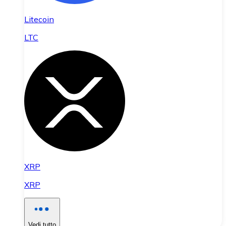
Litecoin
LTC
XRP
XRP
Vedi tutto