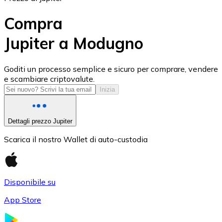
Compra
Jupiter a Modugno
USD Coin
Goditi un processo semplice e sicuro per comprare, vendere
e scambiare criptovalute.
USDC
Inizia
Dettagli prezzo Jupiter
Scarica il nostro Wallet di auto-custodia
Disponibile su
App Store
Litecoin