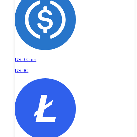
USD Coin
USDC