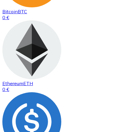
Bitcoin
BTC
0 €
Ethereum
ETH
0 €