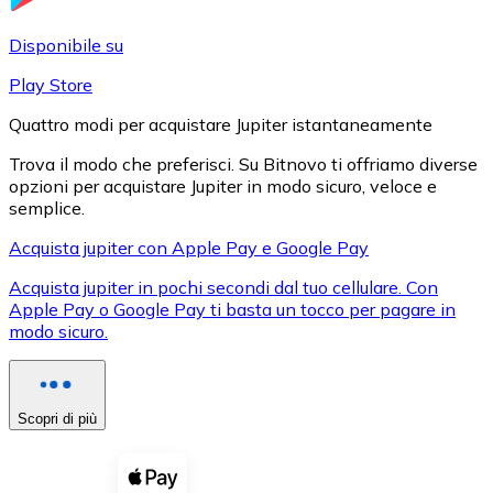
LTC
Disponibile su
Play Store
Quattro modi per acquistare Jupiter istantaneamente
Trova il modo che preferisci. Su Bitnovo ti offriamo diverse
opzioni per acquistare Jupiter in modo sicuro, veloce e
semplice.
Acquista jupiter con Apple Pay e Google Pay
Acquista jupiter in pochi secondi dal tuo cellulare. Con
XRP
Apple Pay o Google Pay ti basta un tocco per pagare in
modo sicuro.
XRP
Scopri di più
Vedi tutto
Buoni cripto