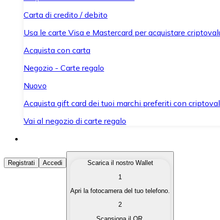
Carta di credito / debito
Usa le carte Visa e Mastercard per acquistare criptovalut
Acquista con carta
Negozio - Carte regalo
Nuovo
Acquista gift card dei tuoi marchi preferiti con criptoval
Vai al negozio di carte regalo
Acquista Criptovalute
Registrati
Accedi
Scarica il nostro Wallet
1
Acquista le criptovalute che ti interessano in modo rapi
Apri la fotocamera del tuo telefono.
Vendi Criptovalute
2
Converti le tue criptovalute in valuta fiat quando ne ha
Scansiona il QR.