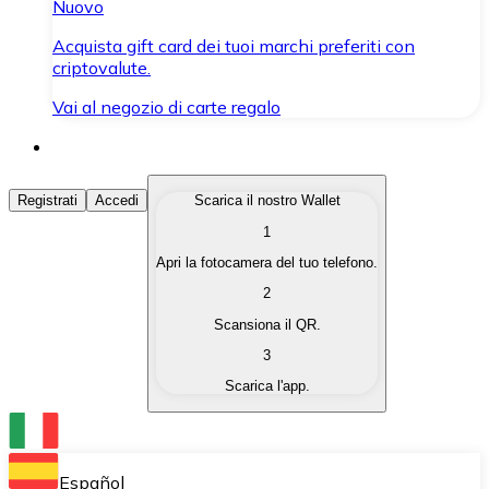
Nuovo
Acquista gift card dei tuoi marchi preferiti con
criptovalute.
Vai al negozio di carte regalo
Acquista Criptovalute
Registrati
Accedi
Scarica il nostro Wallet
1
Acquista le criptovalute che ti interessano in modo rapi
Apri la fotocamera del tuo telefono.
Vendi Criptovalute
2
Converti le tue criptovalute in valuta fiat quando ne ha
Scansiona il QR.
3
Scambia (Swap)
Scarica l'app.
Scambia una criptovaluta con un'altra istantaneamente
Wallet Bitnovo
Conserva le tue cripto in un Wallet self-custodial.
Español