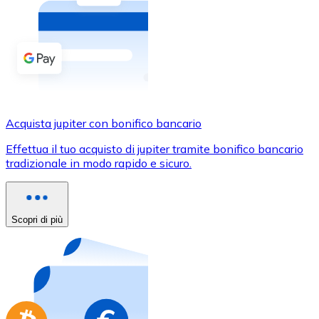
Acquista criptovalute in contanti e altri mezzi di pagam
Acquista con contanti
Bonifico SEPA
Aggiungi fondi al tuo conto Bitnovo o fai acquisti dirett
Acquista con bonifico bancario
Acquista jupiter con bonifico bancario
Carta di credito / debito
Effettua il tuo acquisto di jupiter tramite bonifico bancario
Usa le carte Visa e Mastercard per acquistare criptovalut
tradizionale in modo rapido e sicuro.
Acquista con carta
Negozio - Carte regalo
Scopri di più
Nuovo
Acquista gift card dei tuoi marchi preferiti con criptoval
Vai al negozio di carte regalo