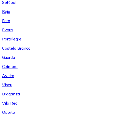
Setúbal
Beja
Faro
Évora
Portalegre
Castelo Branco
Guarda
Coímbra
Aveiro
Viseu
Braganza
Vila Real
Oporto