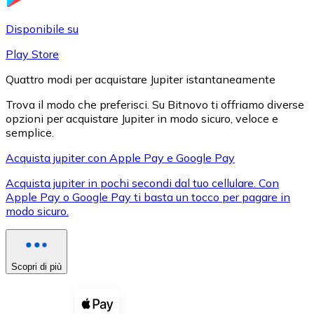
LTC
Disponibile su
Play Store
Quattro modi per acquistare Jupiter istantaneamente
Trova il modo che preferisci. Su Bitnovo ti offriamo diverse
opzioni per acquistare Jupiter in modo sicuro, veloce e
semplice.
Acquista jupiter con Apple Pay e Google Pay
Acquista jupiter in pochi secondi dal tuo cellulare. Con
XRP
Apple Pay o Google Pay ti basta un tocco per pagare in
modo sicuro.
XRP
Scopri di più
Vedi tutto
Buoni cripto