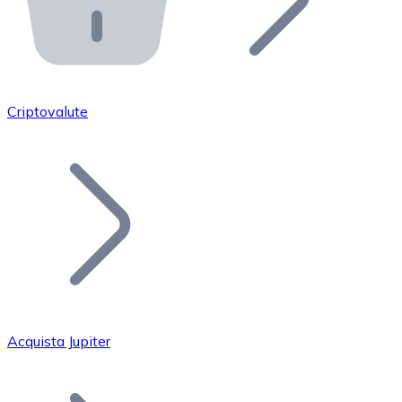
API Bitnovo
Integra la nostra API nel tuo ecosistema.
Diventa Rivenditore
Unisciti alla nostra rete di rivenditori e commercializza i
Criptovalute
Inserisci un Token
Aggiungi il token del tuo progetto al nostro servizio di
Acquista Jupiter
Bitcoin