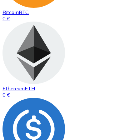
Bitcoin
BTC
0 €
Ethereum
ETH
0 €