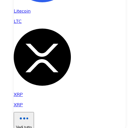
Litecoin
LTC
XRP
XRP
Vedi tutto