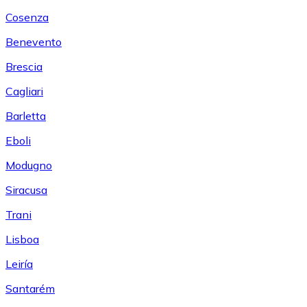
Cosenza
Benevento
Brescia
Cagliari
Barletta
Eboli
Modugno
Siracusa
Trani
Lisboa
Leiría
Santarém