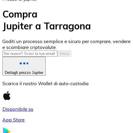
Compra
Jupiter a Tarragona
USD Coin
Goditi un processo semplice e sicuro per comprare, vendere
e scambiare criptovalute.
USDC
Inizia
Dettagli prezzo Jupiter
Scarica il nostro Wallet di auto-custodia
Disponibile su
App Store
Litecoin