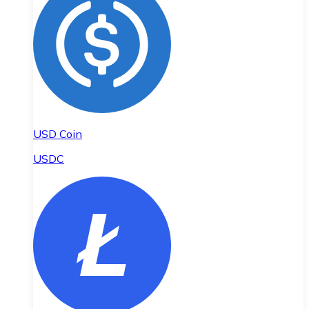
USD Coin
USDC