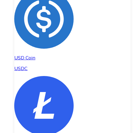
USD Coin
USDC