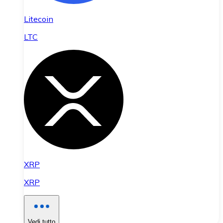
Litecoin
LTC
XRP
XRP
Vedi tutto