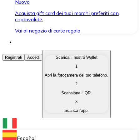
Nuovo
Acquista gift card dei tuoi marchi preferiti con
criptovalute.
Vai al negozio di carte regalo
Acquista Criptovalute
Registrati
Accedi
Scarica il nostro Wallet
1
Acquista le criptovalute che ti interessano in modo rapi
Apri la fotocamera del tuo telefono.
Vendi Criptovalute
2
Converti le tue criptovalute in valuta fiat quando ne ha
Scansiona il QR.
3
Scambia (Swap)
Scarica l'app.
Scambia una criptovaluta con un'altra istantaneamente
Wallet Bitnovo
Conserva le tue cripto in un Wallet self-custodial.
Español