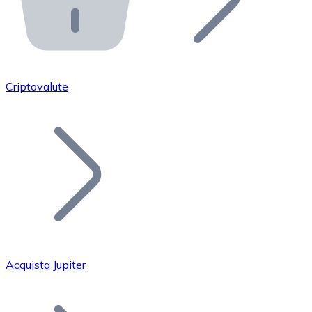
API Bitnovo
Integra la nostra API nel tuo ecosistema.
Diventa Rivenditore
Unisciti alla nostra rete di rivenditori e commercializza i
Criptovalute
Inserisci un Token
Aggiungi il token del tuo progetto al nostro servizio di
Acquista Jupiter
Bitcoin