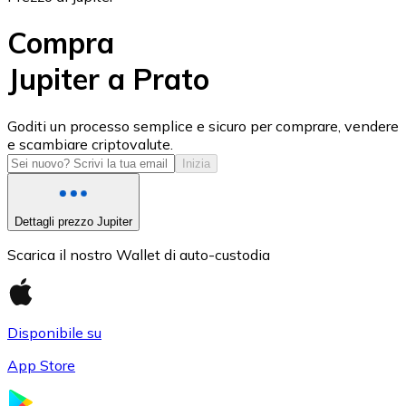
Compra
Jupiter a Prato
USD Coin
Goditi un processo semplice e sicuro per comprare, vendere
e scambiare criptovalute.
USDC
Inizia
Dettagli prezzo Jupiter
Scarica il nostro Wallet di auto-custodia
Disponibile su
App Store
Litecoin