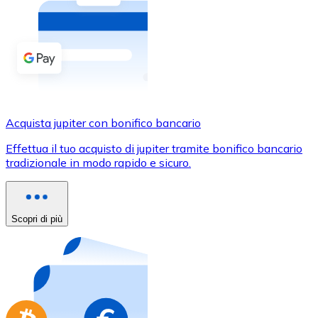
Acquista criptovalute in contanti e altri mezzi di pagam
Acquista con contanti
Bonifico SEPA
Aggiungi fondi al tuo conto Bitnovo o fai acquisti dirett
Acquista con bonifico bancario
Acquista jupiter con bonifico bancario
Carta di credito / debito
Effettua il tuo acquisto di jupiter tramite bonifico bancario
Usa le carte Visa e Mastercard per acquistare criptovalut
tradizionale in modo rapido e sicuro.
Acquista con carta
Negozio - Carte regalo
Scopri di più
Nuovo
Acquista gift card dei tuoi marchi preferiti con criptoval
Vai al negozio di carte regalo