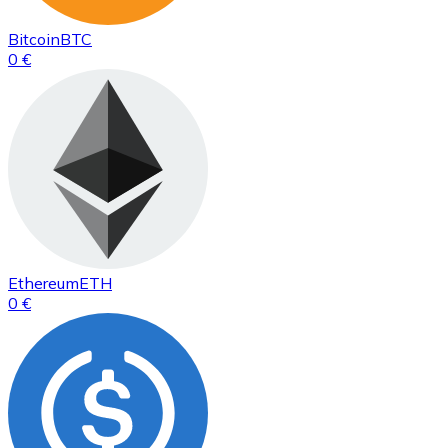
Bitcoin
BTC
0 €
Ethereum
ETH
0 €