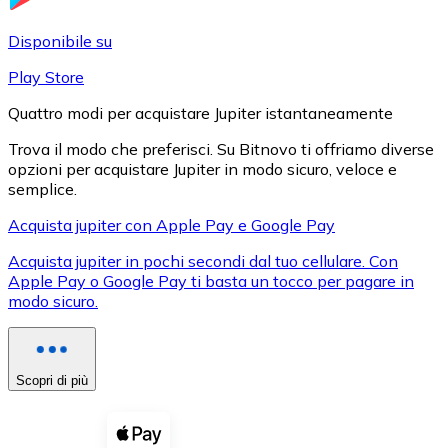
LTC
Disponibile su
Play Store
Quattro modi per acquistare Jupiter istantaneamente
Trova il modo che preferisci. Su Bitnovo ti offriamo diverse
opzioni per acquistare Jupiter in modo sicuro, veloce e
semplice.
Acquista jupiter con Apple Pay e Google Pay
Acquista jupiter in pochi secondi dal tuo cellulare. Con
XRP
Apple Pay o Google Pay ti basta un tocco per pagare in
modo sicuro.
XRP
Scopri di più
Vedi tutto
Buoni cripto