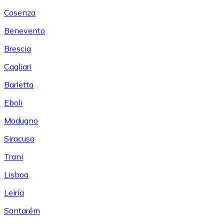
Cosenza
Benevento
Brescia
Cagliari
Barletta
Eboli
Modugno
Siracusa
Trani
Lisboa
Leiría
Santarém