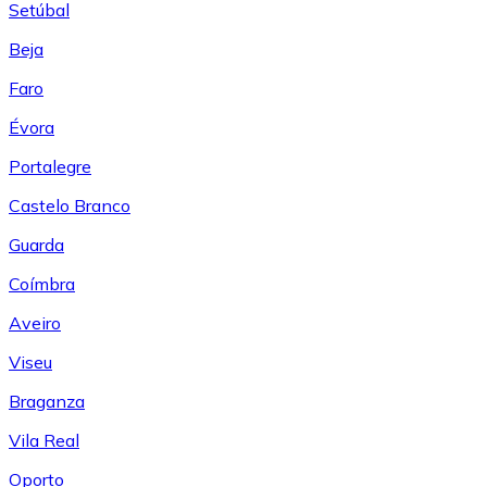
Setúbal
Beja
Faro
Évora
Portalegre
Castelo Branco
Guarda
Coímbra
Aveiro
Viseu
Braganza
Vila Real
Oporto