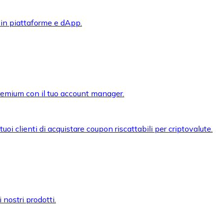
 in piattaforme e dApp.
premium con il tuo account manager.
oi clienti di acquistare coupon riscattabili per criptovalute.
 nostri prodotti.