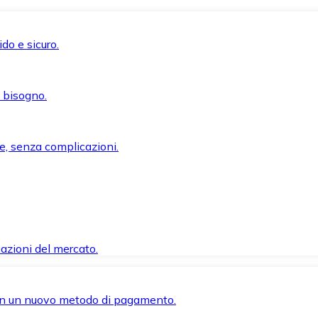
do e sicuro.
i bisogno.
e, senza complicazioni.
azioni del mercato.
 con un nuovo metodo di pagamento.