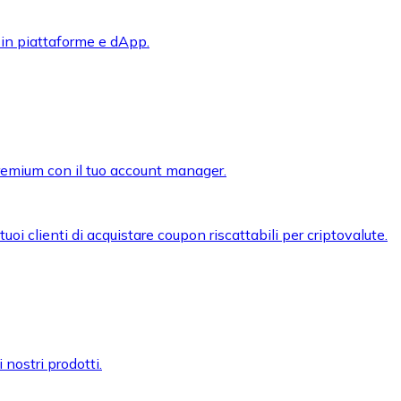
 in piattaforme e dApp.
premium con il tuo account manager.
oi clienti di acquistare coupon riscattabili per criptovalute.
 nostri prodotti.