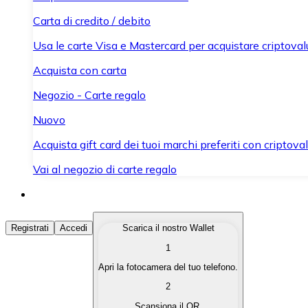
Carta di credito / debito
Usa le carte Visa e Mastercard per acquistare criptovalut
Acquista con carta
Negozio - Carte regalo
Nuovo
Acquista gift card dei tuoi marchi preferiti con criptoval
Vai al negozio di carte regalo
Acquista Criptovalute
Registrati
Accedi
Scarica il nostro Wallet
1
Acquista le criptovalute che ti interessano in modo rapi
Apri la fotocamera del tuo telefono.
Vendi Criptovalute
2
Converti le tue criptovalute in valuta fiat quando ne ha
Scansiona il QR.