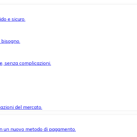
do e sicuro.
i bisogno.
e, senza complicazioni.
azioni del mercato.
 con un nuovo metodo di pagamento.