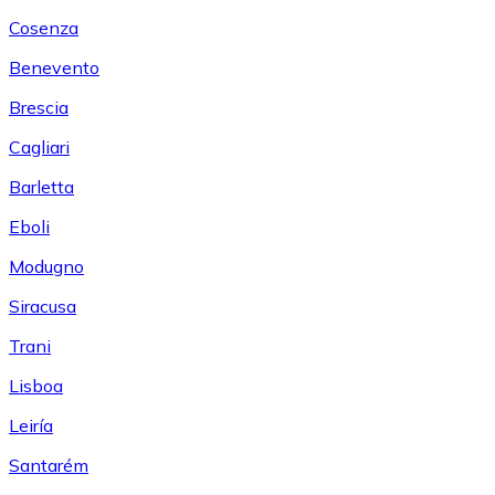
Cosenza
Benevento
Brescia
Cagliari
Barletta
Eboli
Modugno
Siracusa
Trani
Lisboa
Leiría
Santarém