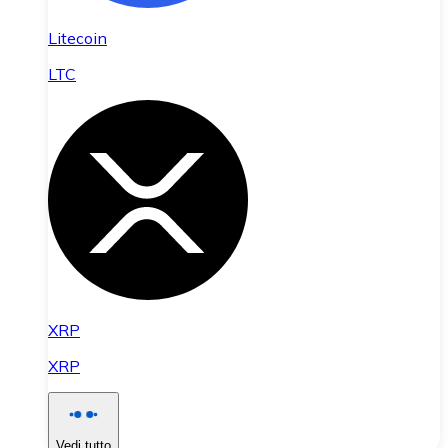
Litecoin
LTC
XRP
XRP
Vedi tutto