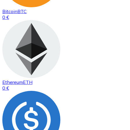
Bitcoin
BTC
0 €
Ethereum
ETH
0 €