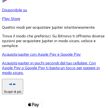
LTC
Disponibile su
Play Store
Quattro modi per acquistare Jupiter istantaneamente
Trova il modo che preferisci. Su Bitnovo ti offriamo diverse
opzioni per acquistare Jupiter in modo sicuro, veloce e
semplice.
Acquista jupiter con Apple Pay e Google Pay
Acquista jupiter in pochi secondi dal tuo cellulare. Con
XRP
Apple Pay o Google Pay ti basta un tocco per pagare in
modo sicuro.
XRP
Scopri di più
Vedi tutto
Buoni cripto