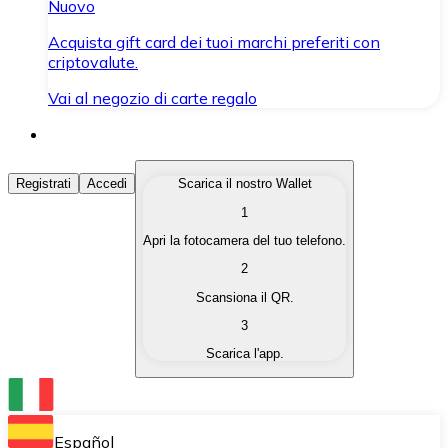
Nuovo
Acquista gift card dei tuoi marchi preferiti con
criptovalute.
Vai al negozio di carte regalo
Acquista Criptovalute
Registrati
Accedi
Scarica il nostro Wallet
1
Acquista le criptovalute che ti interessano in modo rapi
Apri la fotocamera del tuo telefono.
Vendi Criptovalute
2
Converti le tue criptovalute in valuta fiat quando ne ha
Scansiona il QR.
3
Scambia (Swap)
Scarica l'app.
Scambia una criptovaluta con un'altra istantaneamente
Wallet Bitnovo
Conserva le tue cripto in un Wallet self-custodial.
Español