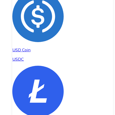
USD Coin
USDC