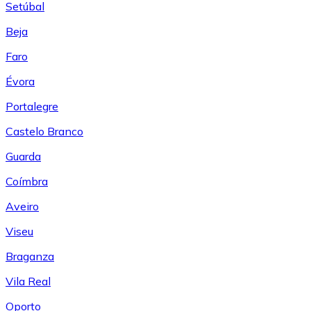
Setúbal
Beja
Faro
Évora
Portalegre
Castelo Branco
Guarda
Coímbra
Aveiro
Viseu
Braganza
Vila Real
Oporto