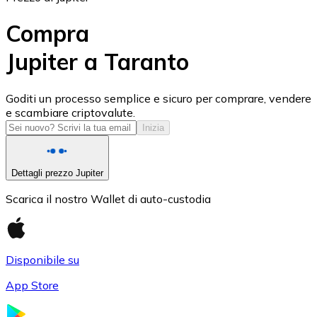
Compra
Jupiter a Taranto
USD Coin
Goditi un processo semplice e sicuro per comprare, vendere
e scambiare criptovalute.
USDC
Inizia
Dettagli prezzo Jupiter
Scarica il nostro Wallet di auto-custodia
Disponibile su
App Store
Litecoin