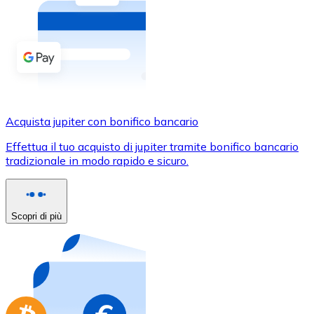
Acquista criptovalute in contanti e altri mezzi di pagam
Acquista con contanti
Bonifico SEPA
Aggiungi fondi al tuo conto Bitnovo o fai acquisti dirett
Acquista con bonifico bancario
Acquista jupiter con bonifico bancario
Carta di credito / debito
Effettua il tuo acquisto di jupiter tramite bonifico bancario
Usa le carte Visa e Mastercard per acquistare criptovalut
tradizionale in modo rapido e sicuro.
Acquista con carta
Negozio - Carte regalo
Scopri di più
Nuovo
Acquista gift card dei tuoi marchi preferiti con criptoval
Vai al negozio di carte regalo