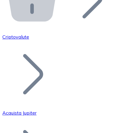
API Bitnovo
Integra la nostra API nel tuo ecosistema.
Diventa Rivenditore
Unisciti alla nostra rete di rivenditori e commercializza i
Criptovalute
Inserisci un Token
Aggiungi il token del tuo progetto al nostro servizio di
Acquista Jupiter
Bitcoin